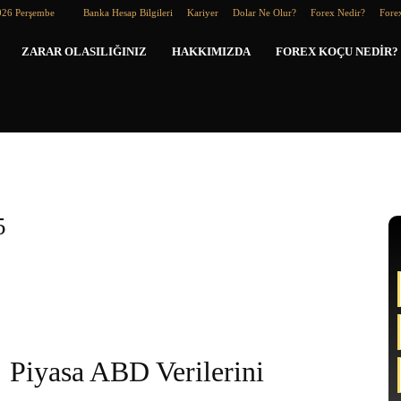
026 Perşembe
Banka Hesap Bilgileri
Kariyer
Dolar Ne Olur?
Forex Nedir?
Forex
Forex
ZARAR OLASILIĞINIZ
HAKKIMIZDA
FOREX KOÇU NEDIR?
Koçu
5
Piyasa ABD Verilerini