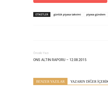
ETİKETLER
günlük piyasa takvimi
piyasa gündem
Önceki Yazı
ONS ALTIN RAPORU – 12.08.2015
BENZER YAZILAR
YAZARIN DİĞER İÇERİ