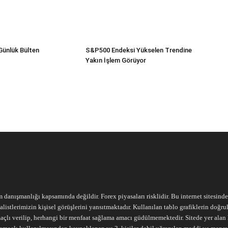
Günlük Bülten
S&P500 Endeksi Yükselen Trendine
Yakın İşlem Görüyor
m danışmanlığı kapsamında değildir. Forex piyasaları risklidir. Bu internet sitesind
alistlerimizin kişisel görüşlerini yansıtmaktadır. Kullanılan tablo grafiklerin doğ
açlı verilip, herhangi bir menfaat sağlama amacı güdülmemektedir. Sitede yer alan he