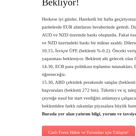
Bekliyor!
Herkese iyi günler. Hareketli bir hafta geçiriyoru
paritelerde EUR alımlarını beraberinde getirdi.
AUD ve NZD üzerinde baskı oluşturdu. Fakat özell
ve NZD üzerindeki baskı bir miktar azaldı. Diler
10.15, İsviçre ÜFE (beklenti %-0.2). Önceki veri
yaşanması bekleniyor. Beklenti altı gelecek olan 
14.30, ECB para politikası toplantısı tutanakları. 
öğreneceğiz.
15.30, ABD çekirdek perakende satışlar (beklenti %
başvuruları (beklenti 272 bin). Tüketici ve iç ta
çeyreğe nasıl bir start verdiğini anlamaya çalışac
beklentiden farklı rakamlar piyasalara büyük hareke
Burada yer alan yatırım bilgi, yorum ve tavsiy
Canlı Forex Haber ve Yorumları için Tıklayın!