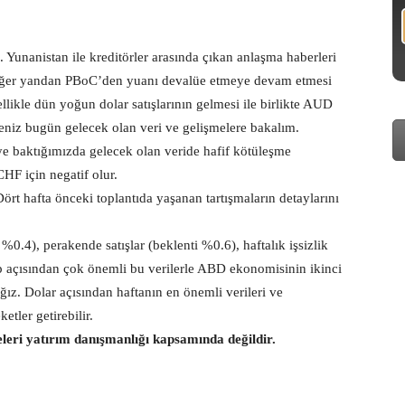
z. Yunanistan ile kreditörler arasında çıkan anlaşma haberleri
 Diğer yandan PBoC’den yuanı devalüe etmeye devam etmesi
ikle dün yoğun dolar satışlarının gelmesi ile birlikte AUD
seniz bugün gelecek olan veri ve gelişmelere bakalım.
ye baktığımızda gelecek olan veride hafif kötüleşme
CHF için negatif olur.
Dört hafta önceki toplantıda yaşanan tartışmaların detaylarını
0.4), perakende satışlar (beklenti %0.6), haftalık işsizlik
lep açısından çok önemli bu verilerle ABD ekonomisinin ikinci
ağız. Dolar açısından haftanın en önemli verileri ve
tler getirebilir.
eleri yatırım danışmanlığı kapsamında değildir.