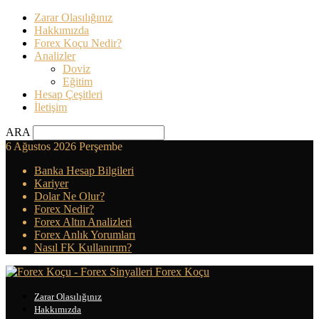
Zarar Olasılığınız
Hakkımızda
Forex Koçu Nedir?
Analizler
Doviz
Eğitim
Hesap Çeşitleri
İletişim
ARA
6 Ağustos 2026 Perşembe
Banka Hesap Bilgileri
Kariyer
Dolar Ne Olur?
Forex Nedir?
Forex Altın Analizleri
Forex Anlık Yorumları
Nasıl FK Kullanırım?
Forex Koçu
Zarar Olasılığınız
Hakkımızda