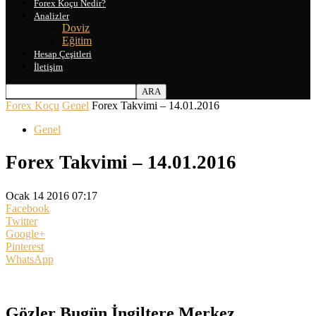
Forex Koçu Nedir?
Analizler
Doviz
Eğitim
Hesap Çeşitleri
İletişim
Forex Koçu
Genel
Forex Takvimi – 14.01.2016
Genel
Forex Takvimi – 14.01.2016
Ocak 14 2016 07:17
Facebook
Twitter
Google+
Pinterest
WhatsApp
Gözler Bugün İngiltere Merkez