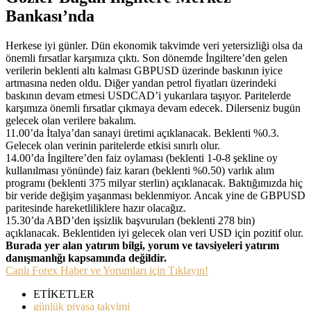
Bankası’nda
Herkese iyi günler. Dün ekonomik takvimde veri yetersizliği olsa da
önemli fırsatlar karşımıza çıktı. Son dönemde İngiltere’den gelen
verilerin beklenti altı kalması GBPUSD üzerinde baskının iyice
artmasına neden oldu. Diğer yandan petrol fiyatları üzerindeki
baskının devam etmesi USDCAD’i yukarılara taşıyor. Paritelerde
karşımıza önemli fırsatlar çıkmaya devam edecek. Dilerseniz bugün
gelecek olan verilere bakalım.
11.00’da İtalya’dan sanayi üretimi açıklanacak. Beklenti %0.3.
Gelecek olan verinin paritelerde etkisi sınırlı olur.
14.00’da İngiltere’den faiz oylaması (beklenti 1-0-8 şekline oy
kullanılması yönünde) faiz kararı (beklenti %0.50) varlık alım
programı (beklenti 375 milyar sterlin) açıklanacak. Baktığımızda hiç
bir veride değişim yaşanması beklenmiyor. Ancak yine de GBPUSD
paritesinde hareketliliklere hazır olacağız.
15.30’da ABD’den işsizlik başvuruları (beklenti 278 bin)
açıklanacak. Beklentiden iyi gelecek olan veri USD için pozitif olur.
Burada yer alan yatırım bilgi, yorum ve tavsiyeleri yatırım
danışmanlığı kapsamında değildir.
Canlı Forex Haber ve Yorumları için Tıklayın!
ETİKETLER
günlük piyasa takvimi