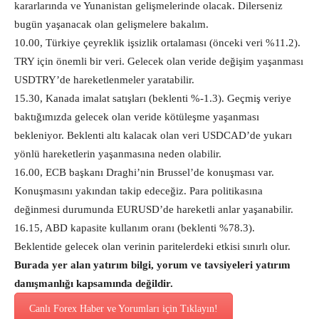
kararlarında ve Yunanistan gelişmelerinde olacak. Dilerseniz
bugün yaşanacak olan gelişmelere bakalım.
10.00, Türkiye çeyreklik işsizlik ortalaması (önceki veri %11.2).
TRY için önemli bir veri. Gelecek olan veride değişim yaşanması
USDTRY’de hareketlenmeler yaratabilir.
15.30, Kanada imalat satışları (beklenti %-1.3). Geçmiş veriye
baktığımızda gelecek olan veride kötüleşme yaşanması
bekleniyor. Beklenti altı kalacak olan veri USDCAD’de yukarı
yönlü hareketlerin yaşanmasına neden olabilir.
16.00, ECB başkanı Draghi’nin Brussel’de konuşması var.
Konuşmasını yakından takip edeceğiz. Para politikasına
değinmesi durumunda EURUSD’de hareketli anlar yaşanabilir.
16.15, ABD kapasite kullanım oranı (beklenti %78.3).
Beklentide gelecek olan verinin paritelerdeki etkisi sınırlı olur.
Burada yer alan yatırım bilgi, yorum ve tavsiyeleri yatırım
danışmanlığı kapsamında değildir.
Canlı Forex Haber ve Yorumları için Tıklayın!