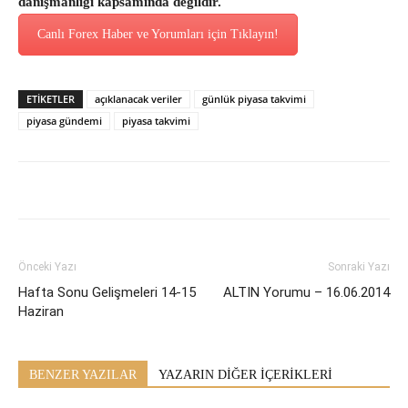
danışmanlığı kapsamında değildir.
Canlı Forex Haber ve Yorumları için Tıklayın!
ETİKETLER
açıklanacak veriler
günlük piyasa takvimi
piyasa gündemi
piyasa takvimi
Önceki Yazı
Sonraki Yazı
Hafta Sonu Gelişmeleri 14-15
ALTIN Yorumu – 16.06.2014
Haziran
BENZER YAZILAR
YAZARIN DİĞER İÇERİKLERİ