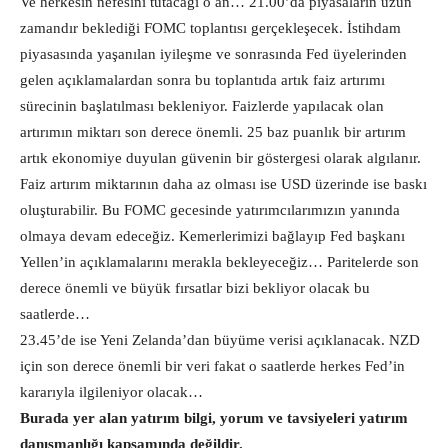
Ve herkesin nefesini tutacağı o an… 21.00’da piyasaların uzun
zamandır beklediği FOMC toplantısı gerçekleşecek. İstihdam
piyasasında yaşanılan iyileşme ve sonrasında Fed üyelerinden
gelen açıklamalardan sonra bu toplantıda artık faiz artırımı
sürecinin başlatılması bekleniyor. Faizlerde yapılacak olan
artırımın miktarı son derece önemli. 25 baz puanlık bir artırım
artık ekonomiye duyulan güvenin bir göstergesi olarak algılanır.
Faiz artırım miktarının daha az olması ise USD üzerinde ise baskı
oluşturabilir. Bu FOMC gecesinde yatırımcılarımızın yanında
olmaya devam edeceğiz. Kemerlerimizi bağlayıp Fed başkanı
Yellen’in açıklamalarını merakla bekleyeceğiz… Paritelerde son
derece önemli ve büyük fırsatlar bizi bekliyor olacak bu
saatlerde…
23.45’de ise Yeni Zelanda’dan büyüme verisi açıklanacak. NZD
için son derece önemli bir veri fakat o saatlerde herkes Fed’in
kararıyla ilgileniyor olacak…
Burada yer alan yatırım bilgi, yorum ve tavsiyeleri yatırım
danışmanlığı kapsamında değildir.