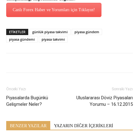
Canlı Forex Haber ve Yorumları için Tıklayın!
ETİKETLER
günlük piyasa takvimi
piyasa gündem
piyasa gündemi
piyasa takvimi
Önceki Yazı
Sonraki Yazı
Piyasalarda Bugünkü
Uluslararası Döviz Piyasaları
Gelişmeler Neler?
Yorumu – 16.12.2015
BENZER YAZILAR
YAZARIN DİĞER İÇERİKLERİ