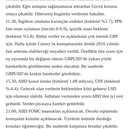
çıkabilir. Eğer anlaşma sağlanamassa tekrardan Grexit konusu
ortaya çıkabilir. Dilerseniz bugünün verilerine bakalım.
11.30, İngiltere ortalama kazançlar endeksi (beklenti %1.7), PPK
faiz oranı oylaması (önceki 0-0-9), işsizlik oranı beklenti
(beklenti %5.8). Bütün veriler ve açıklamalar çok önemli GBP
için. Hafta içinde Carney’in konuşmasında ileride 2016 yılında
faiz arttırımı olabileceği sinyalleri verildi. Özellikle faiz oranı için
oy sayısında bir değişme olması GBPUSD’de yukarı yönlü
hareketlerin görülmesine neden olacaktır. Bu saatlerde
GBPUSD’de keskin hareketler görebiliriz.
15.30, ABD konut izinler (beklenti 1.08 milyon), ÜFE (beklenti
%-0.4). Gelecek olan verilerin beklentiden kötü gelmesi USD
için olumsuz olabilir. İstihdam verisinden sonra ABD’den iyi veri
gelmedi. Veriler piyasaya hareket getirebilir.
21.00, ABD FOMC tutanakları açıklanacak. Önceki toplantıda
konuşulan konular açıklanacak. Üyelerin üstünde durduğu
konuları öğreneceğiz. Bu saatlerde karşımıza fırsatlar çıkabilir.