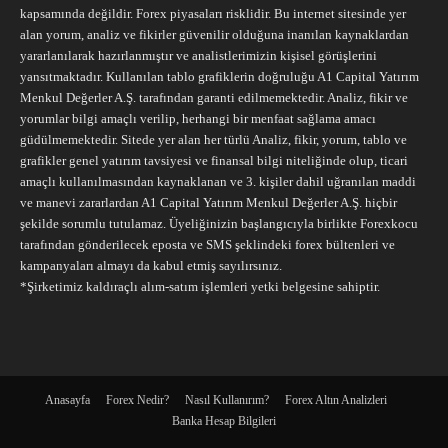
kapsamında değildir. Forex piyasaları risklidir. Bu internet sitesinde yer
alan yorum, analiz ve fikirler güvenilir olduğuna inanılan kaynaklardan
yararlanılarak hazırlanmıştır ve analistlerimizin kişisel görüşlerini
yansıtmaktadır. Kullanılan tablo grafiklerin doğruluğu A1 Capital Yatırım
Menkul Değerler A.Ş. tarafından garanti edilmemektedir. Analiz, fikir ve
yorumlar bilgi amaçlı verilip, herhangi bir menfaat sağlama amacı
güdülmemektedir. Sitede yer alan her türlü Analiz, fikir, yorum, tablo ve
grafikler genel yatırım tavsiyesi ve finansal bilgi niteliğinde olup, ticari
amaçlı kullanılmasından kaynaklanan ve 3. kişiler dahil uğranılan maddi
ve manevi zararlardan A1 Capital Yatırım Menkul Değerler A.Ş. hiçbir
şekilde sorumlu tutulamaz. Üyeliğinizin başlangıcıyla birlikte Forexkocu
tarafından gönderilecek eposta ve SMS şeklindeki forex bültenleri ve
kampanyaları almayı da kabul etmiş sayılırsınız.
*Şirketimiz kaldıraçlı alım-satım işlemleri yetki belgesine sahiptir.
Anasayfa
Forex Nedir?
Nasıl Kullanırım?
Forex Altın Analizleri
Banka Hesap Bilgileri