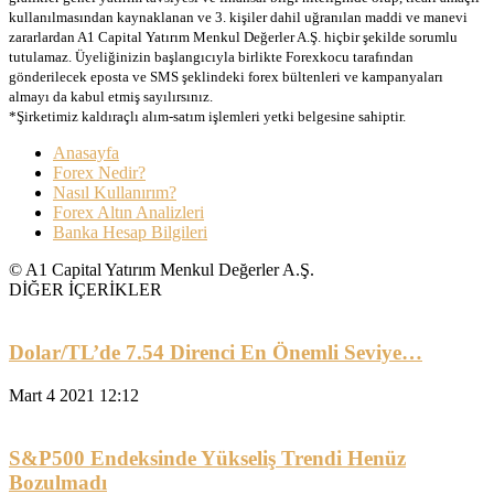
kullanılmasından kaynaklanan ve 3. kişiler dahil uğranılan maddi ve manevi
zararlardan A1 Capital Yatırım Menkul Değerler A.Ş. hiçbir şekilde sorumlu
tutulamaz. Üyeliğinizin başlangıcıyla birlikte Forexkocu tarafından
gönderilecek eposta ve SMS şeklindeki forex bültenleri ve kampanyaları
almayı da kabul etmiş sayılırsınız.
*Şirketimiz kaldıraçlı alım-satım işlemleri yetki belgesine sahiptir.
Anasayfa
Forex Nedir?
Nasıl Kullanırım?
Forex Altın Analizleri
Banka Hesap Bilgileri
© A1 Capital Yatırım Menkul Değerler A.Ş.
DİĞER İÇERİKLER
Dolar/TL’de 7.54 Direnci En Önemli Seviye…
Mart 4 2021 12:12
S&P500 Endeksinde Yükseliş Trendi Henüz
Bozulmadı