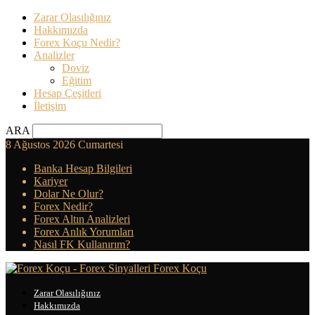
Zarar Olasılığınız
Hakkımızda
Forex Koçu Nedir?
Analizler
Doviz
Eğitim
Hesap Çeşitleri
İletişim
ARA
8 Ağustos 2026 Cumartesi
Banka Hesap Bilgileri
Kariyer
Dolar Ne Olur?
Forex Nedir?
Forex Altın Analizleri
Forex Anlık Yorumları
Nasıl FK Kullanırım?
Forex Koçu
Zarar Olasılığınız
Hakkımızda