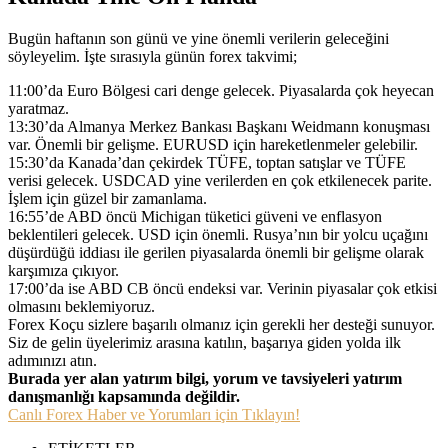
Bugün haftanın son günü ve yine önemli verilerin geleceğini
söyleyelim. İşte sırasıyla günün forex takvimi;
11:00’da Euro Bölgesi cari denge gelecek. Piyasalarda çok heyecan
yaratmaz.
13:30’da Almanya Merkez Bankası Başkanı Weidmann konuşması
var. Önemli bir gelişme. EURUSD için hareketlenmeler gelebilir.
15:30’da Kanada’dan çekirdek TÜFE, toptan satışlar ve TÜFE
verisi gelecek. USDCAD yine verilerden en çok etkilenecek parite.
İşlem için güzel bir zamanlama.
16:55’de ABD öncü Michigan tüketici güveni ve enflasyon
beklentileri gelecek. USD için önemli. Rusya’nın bir yolcu uçağını
düşürdüğü iddiası ile gerilen piyasalarda önemli bir gelişme olarak
karşımıza çıkıyor.
17:00’da ise ABD CB öncü endeksi var. Verinin piyasalar çok etkisi
olmasını beklemiyoruz.
Forex Koçu sizlere başarılı olmanız için gerekli her desteği sunuyor.
Siz de gelin üyelerimiz arasına katılın, başarıya giden yolda ilk
adımınızı atın.
Burada yer alan yatırım bilgi, yorum ve tavsiyeleri yatırım
danışmanlığı kapsamında değildir.
Canlı Forex Haber ve Yorumları için Tıklayın!