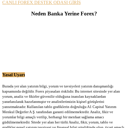
CANLI FOREX DESTEK ODASI GİRİŞ
Neden Banka Yerine Forex?
Yasal Uyarı
Burada yer alan yatırım bilgi, yorum ve tavsiyeleri yatırım danışmanlığı
kapsamında değildir. Forex piyasaları risklidir. Bu internet sitesinde yer alan
yorum, analiz ve fikirler güvenilir olduğuna inanılan kaynaklardan
yararlanılarak hazırlanmıştır ve analistlerimizin kişisel görüşlerini
yansıtmaktadır. Kullanılan tablo grafiklerin doğruluğu A1 Capital Yatırım
Menkul Değerler A.Ş. tarafından garanti edilmemektedir. Analiz, fikir ve
yorumlar bilgi amaçlı verilip, herhangi bir menfaat sağlama amacı
güdülmemektedir. Sitede yer alan her türlü Analiz, fikir, yorum, tablo ve
grafikler genel yatırım tavsiyesi ve finansal bilgi niteliğinde olup, ticari amaçlı