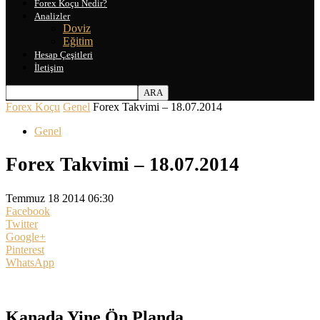
Forex Koçu Nedir?
Analizler
Doviz
Eğitim
Hesap Çeşitleri
İletişim
Forex Koçu
Genel
Forex Takvimi – 18.07.2014
Genel
Forex Takvimi – 18.07.2014
Temmuz 18 2014 06:30
Facebook
Twitter
Google+
Pinterest
WhatsApp
Kanada Yine Ön Planda