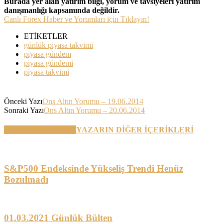
Burada yer alan yatırım bilgi, yorum ve tavsiyeleri yatırım
danışmanlığı kapsamında değildir.
Canlı Forex Haber ve Yorumları için Tıklayın!
ETİKETLER
günlük piyasa takvimi
piyasa gündem
piyasa gündemi
piyasa takvimi
Önceki Yazı
Ons Altın Yorumu – 19.06.2014
Sonraki Yazı
Ons Altın Yorumu – 20.06.2014
BENZER YAZILAR
YAZARIN DİĞER İÇERİKLERİ
S&P500 Endeksinde Yükseliş Trendi Henüz
Bozulmadı
01.03.2021 Günlük Bülten