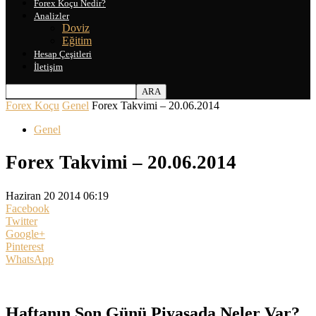
Forex Koçu Nedir?
Analizler
Doviz
Eğitim
Hesap Çeşitleri
İletişim
Forex Koçu
Genel
Forex Takvimi – 20.06.2014
Genel
Forex Takvimi – 20.06.2014
Haziran 20 2014 06:19
Facebook
Twitter
Google+
Pinterest
WhatsApp
Haftanın Son Günü Piyasada Neler Var?