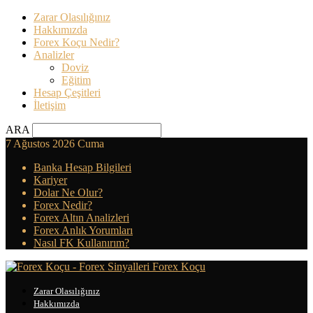
Zarar Olasılığınız
Hakkımızda
Forex Koçu Nedir?
Analizler
Doviz
Eğitim
Hesap Çeşitleri
İletişim
ARA
7 Ağustos 2026 Cuma
Banka Hesap Bilgileri
Kariyer
Dolar Ne Olur?
Forex Nedir?
Forex Altın Analizleri
Forex Anlık Yorumları
Nasıl FK Kullanırım?
Forex Koçu
Zarar Olasılığınız
Hakkımızda