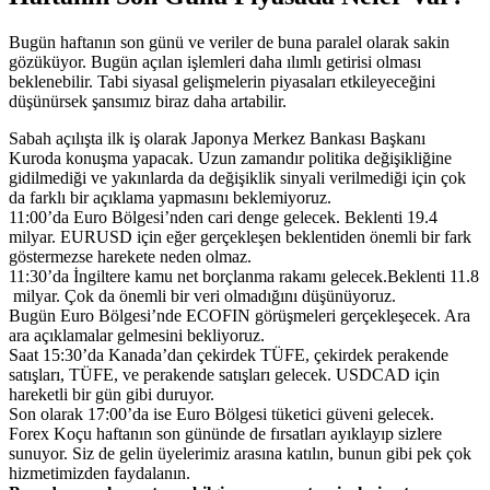
Bugün haftanın son günü ve veriler de buna paralel olarak sakin
gözüküyor. Bugün açılan işlemleri daha ılımlı getirisi olması
beklenebilir. Tabi siyasal gelişmelerin piyasaları etkileyeceğini
düşünürsek şansımız biraz daha artabilir.
Sabah açılışta ilk iş olarak Japonya Merkez Bankası Başkanı
Kuroda konuşma yapacak. Uzun zamandır politika değişikliğine
gidilmediği ve yakınlarda da değişiklik sinyali verilmediği için çok
da farklı bir açıklama yapmasını beklemiyoruz.
11:00’da Euro Bölgesi’nden cari denge gelecek. Beklenti 19.4
milyar. EURUSD için eğer gerçekleşen beklentiden önemli bir fark
göstermezse harekete neden olmaz.
11:30’da İngiltere kamu net borçlanma rakamı gelecek.Beklenti 11.8
milyar. Çok da önemli bir veri olmadığını düşünüyoruz.
Bugün Euro Bölgesi’nde ECOFIN görüşmeleri gerçekleşecek. Ara
ara açıklamalar gelmesini bekliyoruz.
Saat 15:30’da Kanada’dan çekirdek TÜFE, çekirdek perakende
satışları, TÜFE, ve perakende satışları gelecek. USDCAD için
hareketli bir gün gibi duruyor.
Son olarak 17:00’da ise Euro Bölgesi tüketici güveni gelecek.
Forex Koçu haftanın son gününde de fırsatları ayıklayıp sizlere
sunuyor. Siz de gelin üyelerimiz arasına katılın, bunun gibi pek çok
hizmetimizden faydalanın.