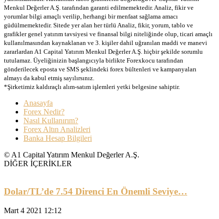
Menkul Değerler A.Ş. tarafından garanti edilmemektedir. Analiz, fikir ve
yorumlar bilgi amaçlı verilip, herhangi bir menfaat sağlama amacı
güdülmemektedir. Sitede yer alan her türlü Analiz, fikir, yorum, tablo ve
grafikler genel yatırım tavsiyesi ve finansal bilgi niteliğinde olup, ticari amaçlı
kullanılmasından kaynaklanan ve 3. kişiler dahil uğranılan maddi ve manevi
zararlardan A1 Capital Yatırım Menkul Değerler A.Ş. hiçbir şekilde sorumlu
tutulamaz. Üyeliğinizin başlangıcıyla birlikte Forexkocu tarafından
gönderilecek eposta ve SMS şeklindeki forex bültenleri ve kampanyaları
almayı da kabul etmiş sayılırsınız.
*Şirketimiz kaldıraçlı alım-satım işlemleri yetki belgesine sahiptir.
Anasayfa
Forex Nedir?
Nasıl Kullanırım?
Forex Altın Analizleri
Banka Hesap Bilgileri
© A1 Capital Yatırım Menkul Değerler A.Ş.
DİĞER İÇERİKLER
Dolar/TL’de 7.54 Direnci En Önemli Seviye…
Mart 4 2021 12:12