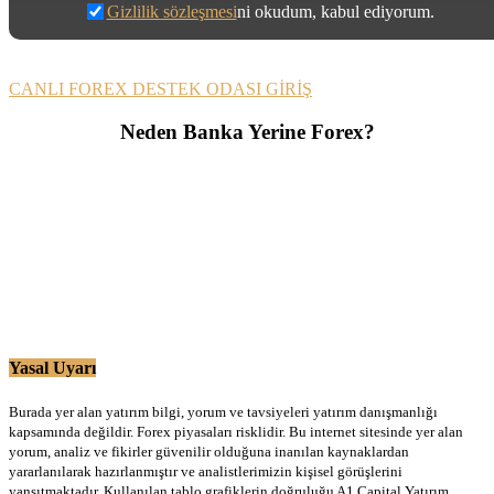
Gizlilik sözleşmesi
ni okudum, kabul ediyorum.
CANLI FOREX DESTEK ODASI GİRİŞ
Neden Banka Yerine Forex?
Yasal Uyarı
Burada yer alan yatırım bilgi, yorum ve tavsiyeleri yatırım danışmanlığı
kapsamında değildir. Forex piyasaları risklidir. Bu internet sitesinde yer alan
yorum, analiz ve fikirler güvenilir olduğuna inanılan kaynaklardan
yararlanılarak hazırlanmıştır ve analistlerimizin kişisel görüşlerini
yansıtmaktadır. Kullanılan tablo grafiklerin doğruluğu A1 Capital Yatırım