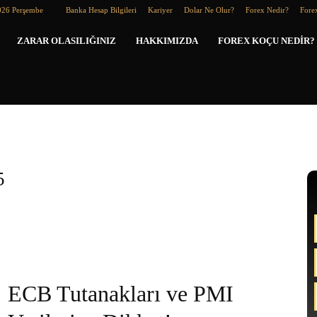
026 Perşembe
Banka Hesap Bilgileri
Kariyer
Dolar Ne Olur?
Forex Nedir?
Forex
Forex
ZARAR OLASILIĞINIZ
HAKKIMIZDA
FOREX KOÇU NEDIR?
Koçu
5
ECB Tutanakları ve PMI