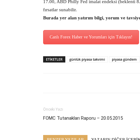
17.00, ABD Philly Fed imalat endeksi (beklenti 8
fırsatlar sunabilir.
Burada yer alan yatırım bilgi, yorum ve tavsiy
Canlı Forex Haber ve Yorumları için Tıklayın!
ETİKETLER
günlük piyasa takvimi
piyasa gündem
Önceki Yazı
FOMC Tutanakları Raporu – 20.05.2015
BENZER YAZILAR
YAZARIN DİĞER İÇERİ