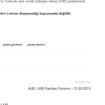
.1). Gelecek olan veride iyileşme olması USD paritelerinde
eleri yatırım danışmanlığı kapsamında değildir.
piyasa gündemi
piyasa takvimi
Sonraki Yazı
AUD / USD Paritesi Yorumu – 21.05.2015
KLERİ