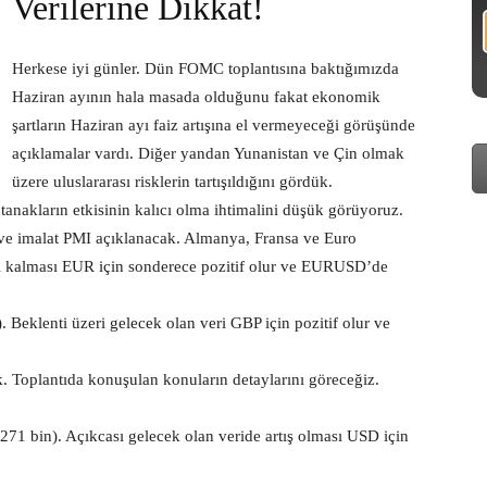
Verilerine Dikkat!
Herkese iyi günler. Dün FOMC toplantısına baktığımızda
Haziran ayının hala masada olduğunu fakat ekonomik
şartların Haziran ayı faiz artışına el vermeyeceği görüşünde
açıklamalar vardı. Diğer yandan Yunanistan ve Çin olmak
üzere uluslararası risklerin tartışıldığını gördük.
tanakların etkisinin kalıcı olma ihtimalini düşük görüyoruz.
 ve imalat PMI açıklanacak. Almanya, Fransa ve Euro
eri kalması EUR için sonderece pozitif olur ve EURUSD’de
). Beklenti üzeri gelecek olan veri GBP için pozitif olur ve
k. Toplantıda konuşulan konuların detaylarını göreceğiz.
 271 bin). Açıkcası gelecek olan veride artış olması USD için