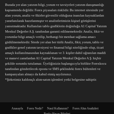
Burada yer alan yatırım bilgi, yorum ve tavsiyeleri yatırım danışmanlığı
kapsamında değildir. Forex piyasaları risklidir. Bu internet sitesinde yer
alan yorum, analiz ve fikirler güvenilir olduğuna inanılan kaynaklardan
yararlanılarak hazırlanmıştır ve analistlerimizin kişisel görüşlerini
yansıtmaktadır. Kullanılan tablo grafiklerin doğruluğu A1 Capital Yatırım
Menkul Değerler A.Ş. tarafından garanti edilmemektedir. Analiz, fikir ve
yorumlar bilgi amaçlı verilip, herhangi bir menfaat sağlama amacı
güdülmemektedir. Sitede yer alan her türlü Analiz, fikir, yorum, tablo ve
grafikler genel yatırım tavsiyesi ve finansal bilgi niteliğinde olup, ticari
amaçlı kullanılmasından kaynaklanan ve 3. kişiler dahil uğranılan maddi
ve manevi zararlardan A1 Capital Yatırım Menkul Değerler A.Ş. hiçbir
şekilde sorumlu tutulamaz. Üyeliğinizin başlangıcıyla birlikte Forexkocu
tarafından gönderilecek eposta ve SMS şeklindeki forex bültenleri ve
kampanyaları almayı da kabul etmiş sayılırsınız.
*Şirketimiz kaldıraçlı alım-satım işlemleri yetki belgesine sahiptir.
Anasayfa
Forex Nedir?
Nasıl Kullanırım?
Forex Altın Analizleri
Banka Hesap Bilgileri