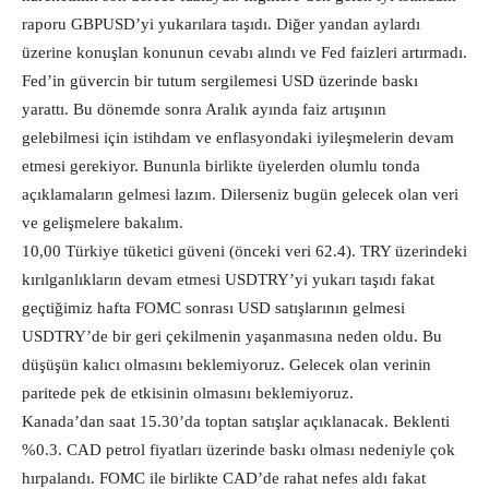
raporu GBPUSD’yi yukarılara taşıdı. Diğer yandan aylardı
üzerine konuşlan konunun cevabı alındı ve Fed faizleri artırmadı.
Fed’in güvercin bir tutum sergilemesi USD üzerinde baskı
yarattı. Bu dönemde sonra Aralık ayında faiz artışının
gelebilmesi için istihdam ve enflasyondaki iyileşmelerin devam
etmesi gerekiyor. Bununla birlikte üyelerden olumlu tonda
açıklamaların gelmesi lazım. Dilerseniz bugün gelecek olan veri
ve gelişmelere bakalım.
10,00 Türkiye tüketici güveni (önceki veri 62.4). TRY üzerindeki
kırılganlıkların devam etmesi USDTRY’yi yukarı taşıdı fakat
geçtiğimiz hafta FOMC sonrası USD satışlarının gelmesi
USDTRY’de bir geri çekilmenin yaşanmasına neden oldu. Bu
düşüşün kalıcı olmasını beklemiyoruz. Gelecek olan verinin
paritede pek de etkisinin olmasını beklemiyoruz.
Kanada’dan saat 15.30’da toptan satışlar açıklanacak. Beklenti
%0.3. CAD petrol fiyatları üzerinde baskı olması nedeniyle çok
hırpalandı. FOMC ile birlikte CAD’de rahat nefes aldı fakat