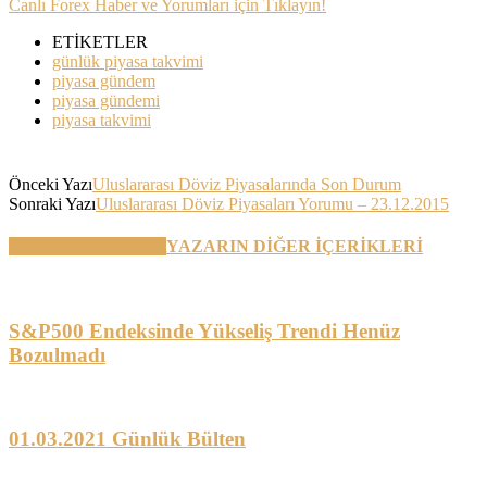
Canlı Forex Haber ve Yorumları için Tıklayın!
ETİKETLER
günlük piyasa takvimi
piyasa gündem
piyasa gündemi
piyasa takvimi
Önceki Yazı
Uluslararası Döviz Piyasalarında Son Durum
Sonraki Yazı
Uluslararası Döviz Piyasaları Yorumu – 23.12.2015
BENZER YAZILAR
YAZARIN DİĞER İÇERİKLERİ
S&P500 Endeksinde Yükseliş Trendi Henüz
Bozulmadı
01.03.2021 Günlük Bülten