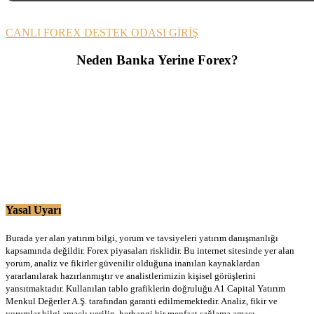
CANLI FOREX DESTEK ODASI GİRİŞ
Neden Banka Yerine Forex?
Yasal Uyarı
Burada yer alan yatırım bilgi, yorum ve tavsiyeleri yatırım danışmanlığı
kapsamında değildir. Forex piyasaları risklidir. Bu internet sitesinde yer alan
yorum, analiz ve fikirler güvenilir olduğuna inanılan kaynaklardan
yararlanılarak hazırlanmıştır ve analistlerimizin kişisel görüşlerini
yansıtmaktadır. Kullanılan tablo grafiklerin doğruluğu A1 Capital Yatırım
Menkul Değerler A.Ş. tarafından garanti edilmemektedir. Analiz, fikir ve
yorumlar bilgi amaçlı verilip, herhangi bir menfaat sağlama amacı