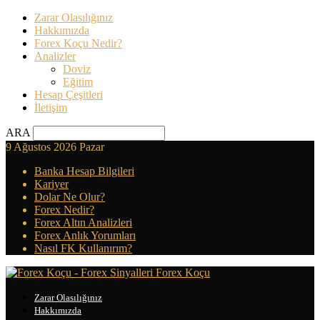
Zarar Olasılığınız
Hakkımızda
Forex Koçu Nedir?
Analizler
Doviz
Eğitim
Hesap Çeşitleri
İletişim
ARA
9 Ağustos 2026 Pazar
Banka Hesap Bilgileri
Kariyer
Dolar Ne Olur?
Forex Nedir?
Forex Altın Analizleri
Forex Anlık Yorumları
Nasıl FK Kullanırım?
Forex Koçu
Zarar Olasılığınız
Hakkımızda