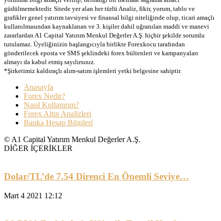
güdülmemektedir. Sitede yer alan her türlü Analiz, fikir, yorum, tablo ve
grafikler genel yatırım tavsiyesi ve finansal bilgi niteliğinde olup, ticari amaçlı
kullanılmasından kaynaklanan ve 3. kişiler dahil uğranılan maddi ve manevi
zararlardan A1 Capital Yatırım Menkul Değerler A.Ş. hiçbir şekilde sorumlu
tutulamaz. Üyeliğinizin başlangıcıyla birlikte Forexkocu tarafından
gönderilecek eposta ve SMS şeklindeki forex bültenleri ve kampanyaları
almayı da kabul etmiş sayılırsınız.
*Şirketimiz kaldıraçlı alım-satım işlemleri yetki belgesine sahiptir.
Anasayfa
Forex Nedir?
Nasıl Kullanırım?
Forex Altın Analizleri
Banka Hesap Bilgileri
© A1 Capital Yatırım Menkul Değerler A.Ş.
DİĞER İÇERİKLER
Dolar/TL’de 7.54 Direnci En Önemli Seviye…
Mart 4 2021 12:12