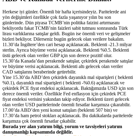
Herkese iyi günler. Önemli bir hafta içerisindeyiz. Paritelerde ani
yön değişimleri özellikle çok fazla yaşanıyor yılın bu son
günlerinde. Dün piyasa TCMB’nin politika faizini artırmasını
bekliyordu fakat TCMB’nin faizleri sabit tutması sonrasında Türk
lirası varlıklarına satışlar geldi. Bugün ise önemli veri ve gelişmeler
bizleri bekliyor. Dilerseniz bugün gelecek olan verilere bakalım.
11.30’da İngiltere’den cari hesap açıklanacak. Beklenti -21.3 milyar
sterlin. Ayrıca büyüme verisi açıklanacak. Beklenti %0.5. Beklenti
üstü gelecek olan veriler GBP için son derece pozitif olur.
15.30’da Kanada’dan perakende satışlar, çekirdek perakende satışlar
ve büyüme verisi açıklanacak. Beklenti altı gelecek olan veriler
CAD satışlarını beraberinde getirebilir.
Yine 15.30’da ABD’den çekirdek dayanıklı mal siparişleri ( beklenti
%0.1), dayanıklı mal siparişleri ( beklenti -%0.6) açıklanacak ve
çekirdek PCE fiyat endeksi açıklanacak. Baktığımızda USD için son
derece önemli veriler. Özellikle Fed enflasyon için çekirdek PCE
fiyat endeksi verisini yakından takip ediyor. Beklenti üzeri gelecek
olan veriler USD paritelerinde önemli fırsatlar karşımıza çıkarabilir.
17.00’da ABD’den yeni konut satışları (beklenti 507 bin) ve
17.30’da ham petrol stokları açıklanacak. Bu dakikalarda paritelerde
karşımıza çok önemli fırsatlar çıkabilir.
Burada yer alan yatırım bilgi, yorum ve tavsiyeleri yatırım
danışmanlığı kapsamında değildir.