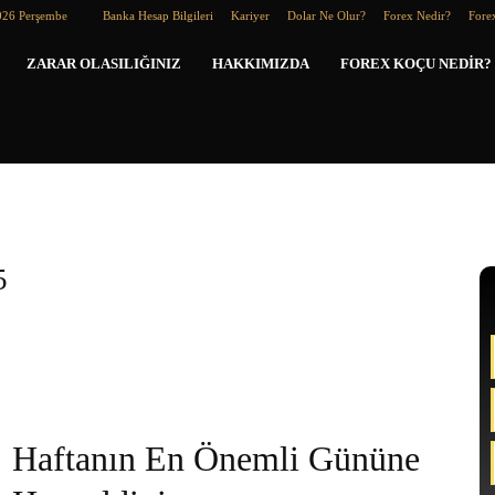
026 Perşembe
Banka Hesap Bilgileri
Kariyer
Dolar Ne Olur?
Forex Nedir?
Forex
Forex
ZARAR OLASILIĞINIZ
HAKKIMIZDA
FOREX KOÇU NEDIR?
Koçu
5
Haftanın En Önemli Gününe