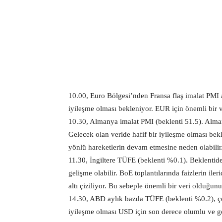
10.00, Euro Bölgesi’nden Fransa flaş imalat PMI 
iyileşme olması bekleniyor. EUR için önemli bir v
10.30, Almanya imalat PMI (beklenti 51.5). Alma
Gelecek olan veride hafif bir iyileşme olması be
yönlü hareketlerin devam etmesine neden olabilir
11.30, İngiltere TÜFE (beklenti %0.1). Beklentide
gelişme olabilir. BoE toplantılarında faizlerin ile
altı çiziliyor. Bu sebeple önemli bir veri olduğun
14.30, ABD aylık bazda TÜFE (beklenti %0.2), çe
iyileşme olması USD için son derece olumlu ve geç