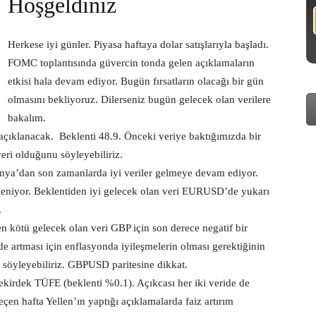
Hoşgeldiniz
Herkese iyi günler. Piyasa haftaya dolar satışlarıyla başladı.
FOMC toplantısında güvercin tonda gelen açıklamaların
etkisi hala devam ediyor. Bugün fırsatların olacağı bir gün
olmasını bekliyoruz. Dilerseniz bugün gelecek olan verilere
bakalım.
açıklanacak. Beklenti 48.9. Önceki veriye baktığımızda bir
eri olduğunu söyleyebiliriz.
nya’dan son zamanlarda iyi veriler gelmeye devam ediyor.
kleniyor. Beklentiden iyi gelecek olan veri EURUSD’de yukarı
.
n kötü gelecek olan veri GBP için son derece negatif bir
ride artması için enflasyonda iyileşmelerin olması gerektiğinin
u söyleyebiliriz. GBPUSD paritesine dikkat.
kirdek TÜFE (beklenti %0.1). Açıkcası her iki veride de
en hafta Yellen’ın yaptığı açıklamalarda faiz artırım