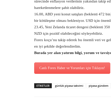
sürecinde enflasyon verilerinin yakından takip ed
hareketlenmelere şahit olabiliriz.
16.00, ABD yeni konut satışları (beklenti 472 bin
bir kötüleşme olması bekleniyor. USD için önemli 
23.45, Yeni Zelanda ticaret dengesi (beklenti 35
NZD için pozitif olabileceğini söyleyebiliriz.
Forex koçu’nu takip ederek bu önemli veri ve geliş
en iyi şekilde değerlendirelim.
Burada yer alan yatırım bilgi, yorum ve tavsiy
Canlı Forex Haber ve Yorumları için Tıklayın!
ETİKETLER
günlük piyasa takvimi
piyasa gündem