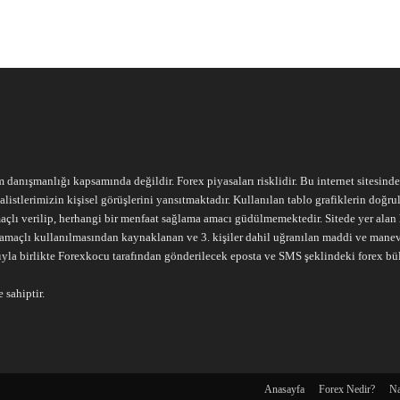
m danışmanlığı kapsamında değildir. Forex piyasaları risklidir. Bu internet sitesind
alistlerimizin kişisel görüşlerini yansıtmaktadır. Kullanılan tablo grafiklerin doğ
açlı verilip, herhangi bir menfaat sağlama amacı güdülmemektedir. Sitede yer alan he
ari amaçlı kullanılmasından kaynaklanan ve 3. kişiler dahil uğranılan maddi ve mane
ıyla birlikte Forexkocu tarafından gönderilecek eposta ve SMS şeklindeki forex bü
 sahiptir.
Anasayfa
Forex Nedir?
Na