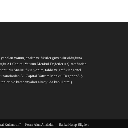
e yer alan yorum, analiz ve fikirler güvenilir olduğuna
ruluğu A1 Capital Yatırım Menkul Değerler A.Ş. tarafından
r türlü Analiz, fikir, yorum, tablo ve grafikler genel
vi zararlardan A1 Capital Yatırım Menkul Değerler A.Ş.
ltenleri ve kampanyaları almayı da kabul etmiş
sıl Kullanırım?
Forex Altın Analizleri
Banka Hesap Bilgileri