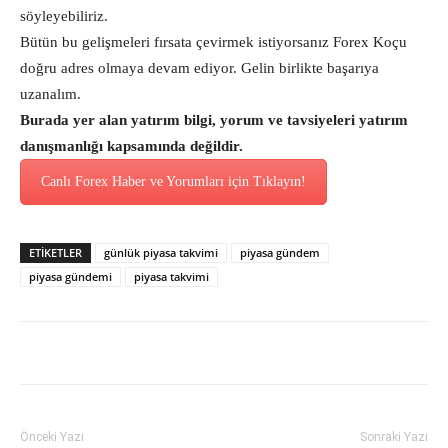
söyleyebiliriz.
Bütün bu gelişmeleri fırsata çevirmek istiyorsanız Forex Koçu
doğru adres olmaya devam ediyor. Gelin birlikte başarıya
uzanalım.
Burada yer alan yatırım bilgi, yorum ve tavsiyeleri yatırım
danışmanlığı kapsamında değildir.
Canlı Forex Haber ve Yorumları için Tıklayın!
ETİKETLER
günlük piyasa takvimi
piyasa gündem
piyasa gündemi
piyasa takvimi
Önceki Yazı
Sonraki Yazı