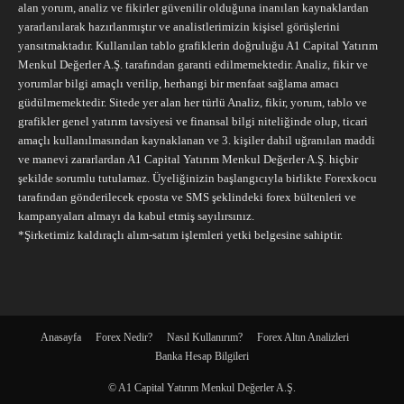
alan yorum, analiz ve fikirler güvenilir olduğuna inanılan kaynaklardan
yararlanılarak hazırlanmıştır ve analistlerimizin kişisel görüşlerini
yansıtmaktadır. Kullanılan tablo grafiklerin doğruluğu A1 Capital Yatırım
Menkul Değerler A.Ş. tarafından garanti edilmemektedir. Analiz, fikir ve
yorumlar bilgi amaçlı verilip, herhangi bir menfaat sağlama amacı
güdülmemektedir. Sitede yer alan her türlü Analiz, fikir, yorum, tablo ve
grafikler genel yatırım tavsiyesi ve finansal bilgi niteliğinde olup, ticari
amaçlı kullanılmasından kaynaklanan ve 3. kişiler dahil uğranılan maddi
ve manevi zararlardan A1 Capital Yatırım Menkul Değerler A.Ş. hiçbir
şekilde sorumlu tutulamaz. Üyeliğinizin başlangıcıyla birlikte Forexkocu
tarafından gönderilecek eposta ve SMS şeklindeki forex bültenleri ve
kampanyaları almayı da kabul etmiş sayılırsınız.
*Şirketimiz kaldıraçlı alım-satım işlemleri yetki belgesine sahiptir.
Anasayfa
Forex Nedir?
Nasıl Kullanırım?
Forex Altın Analizleri
Banka Hesap Bilgileri
© A1 Capital Yatırım Menkul Değerler A.Ş.