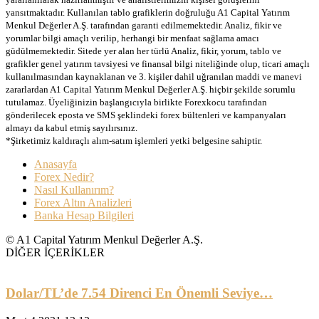
yansıtmaktadır. Kullanılan tablo grafiklerin doğruluğu A1 Capital Yatırım
Menkul Değerler A.Ş. tarafından garanti edilmemektedir. Analiz, fikir ve
yorumlar bilgi amaçlı verilip, herhangi bir menfaat sağlama amacı
güdülmemektedir. Sitede yer alan her türlü Analiz, fikir, yorum, tablo ve
grafikler genel yatırım tavsiyesi ve finansal bilgi niteliğinde olup, ticari amaçlı
kullanılmasından kaynaklanan ve 3. kişiler dahil uğranılan maddi ve manevi
zararlardan A1 Capital Yatırım Menkul Değerler A.Ş. hiçbir şekilde sorumlu
tutulamaz. Üyeliğinizin başlangıcıyla birlikte Forexkocu tarafından
gönderilecek eposta ve SMS şeklindeki forex bültenleri ve kampanyaları
almayı da kabul etmiş sayılırsınız.
*Şirketimiz kaldıraçlı alım-satım işlemleri yetki belgesine sahiptir.
Anasayfa
Forex Nedir?
Nasıl Kullanırım?
Forex Altın Analizleri
Banka Hesap Bilgileri
© A1 Capital Yatırım Menkul Değerler A.Ş.
DİĞER İÇERİKLER
Dolar/TL’de 7.54 Direnci En Önemli Seviye…