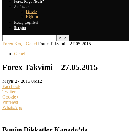
Forex Koçu Nedir?
Analizler
Doviz
Eğitim
Hesap Çeşitleri
İletişim
Forex Koçu
Genel
Forex Takvimi – 27.05.2015
Genel
Forex Takvimi – 27.05.2015
Mayıs 27 2015 06:12
Facebook
Twitter
Google+
Pinterest
WhatsApp
Bugün Dikkatler Kanada’da