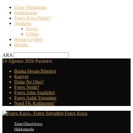
Zarar Olasılığınız
Hakkımızda
Forex Koçu Nedir?
Analizler
Doviz
Eğitim
Hesap Çeşitleri
İletişim
ARA
10 Ağustos 2026 Pazartesi
Banka Hesap Bilgileri
Kariyer
Dolar Ne Olur?
Forex Nedir?
Forex Altın Analizleri
Forex Anlık Yorumları
Nasıl FK Kullanırım?
Forex Koçu
Zarar Olasılığınız
Hakkımızda