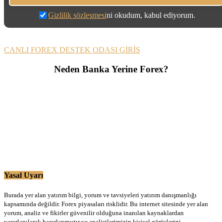
Gizlilik sözleşmesi
ni okudum, kabul ediyorum.
CANLI FOREX DESTEK ODASI GİRİŞ
Neden Banka Yerine Forex?
Yasal Uyarı
Burada yer alan yatırım bilgi, yorum ve tavsiyeleri yatırım danışmanlığı
kapsamında değildir. Forex piyasaları risklidir. Bu internet sitesinde yer alan
yorum, analiz ve fikirler güvenilir olduğuna inanılan kaynaklardan
yararlanılarak hazırlanmıştır ve analistlerimizin kişisel görüşlerini