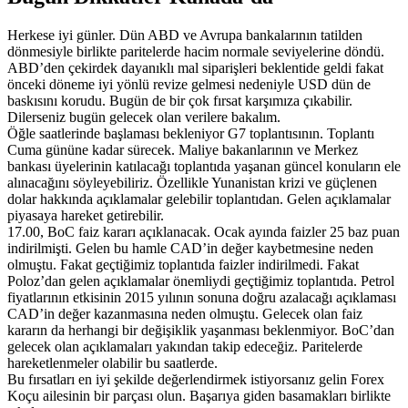
Herkese iyi günler. Dün ABD ve Avrupa bankalarının tatilden
dönmesiyle birlikte paritelerde hacim normale seviyelerine döndü.
ABD’den çekirdek dayanıklı mal siparişleri beklentide geldi fakat
önceki döneme iyi yönlü revize gelmesi nedeniyle USD dün de
baskısını korudu. Bugün de bir çok fırsat karşımıza çıkabilir.
Dilerseniz bugün gelecek olan verilere bakalım.
Öğle saatlerinde başlaması bekleniyor G7 toplantısının. Toplantı
Cuma gününe kadar sürecek. Maliye bakanlarının ve Merkez
bankası üyelerinin katılacağı toplantıda yaşanan güncel konuların ele
alınacağını söyleyebiliriz. Özellikle Yunanistan krizi ve güçlenen
dolar hakkında açıklamalar gelebilir toplantıdan. Gelen açıklamalar
piyasaya hareket getirebilir.
17.00, BoC faiz kararı açıklanacak. Ocak ayında faizler 25 baz puan
indirilmişti. Gelen bu hamle CAD’in değer kaybetmesine neden
olmuştu. Fakat geçtiğimiz toplantıda faizler indirilmedi. Fakat
Poloz’dan gelen açıklamalar önemliydi geçtiğimiz toplantıda. Petrol
fiyatlarının etkisinin 2015 yılının sonuna doğru azalacağı açıklaması
CAD’in değer kazanmasına neden olmuştu. Gelecek olan faiz
kararın da herhangi bir değişiklik yaşanması beklenmiyor. BoC’dan
gelecek olan açıklamaları yakından takip edeceğiz. Paritelerde
hareketlenmeler olabilir bu saatlerde.
Bu fırsatları en iyi şekilde değerlendirmek istiyorsanız gelin Forex
Koçu ailesinin bir parçası olun. Başarıya giden basamakları birlikte