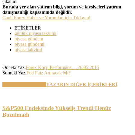
çıkalım.
Burada yer alan yatırım bilgi, yorum ve tavsiyeleri yatırım
danışmanlığı kapsamında değildir.
Canlı Forex Haber ve Yorumları için Tıklayın!
ETİKETLER
günlük piyasa takvimi
piyasa gündem
piyasa gündemi
piyasa takvimi
Önceki Yazı
Forex Koçu Performansı – 26.05.2015
Sonraki Yazı
Fed Faiz Artıracak Mı?
BENZER YAZILAR
YAZARIN DİĞER İÇERİKLERİ
S&P500 Endeksinde Yükseliş Trendi Henüz
Bozulmadı