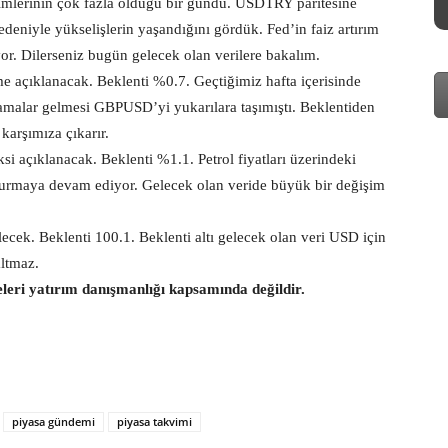
şimlerinin çok fazla olduğu bir gündü. USDTRY paritesine
edeniyle yükselişlerin yaşandığını gördük. Fed’in faiz artırım
yor. Dilerseniz bugün gelecek olan verilere bakalım.
e açıklanacak. Beklenti %0.7. Geçtiğimiz hafta içerisinde
lamalar gelmesi GBPUSD’yi yukarılara taşımıştı. Beklentiden
karşımıza çıkarır.
 açıklanacak. Beklenti %1.1. Petrol fiyatları üzerindeki
urmaya devam ediyor. Gelecek olan veride büyük bir değişim
ek. Beklenti 100.1. Beklenti altı gelecek olan veri USD için
altmaz.
eleri yatırım danışmanlığı kapsamında değildir.
piyasa gündemi
piyasa takvimi