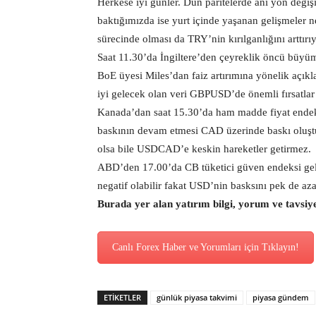
Herkese iyi günler. Dün paritelerde ani yön deği
baktığımızda ise yurt içinde yaşanan gelişmeler n
sürecinde olması da TRY’nin kırılganlığını arttırı
Saat 11.30’da İngiltere’den çeyreklik öncü büyüm
BoE üyesi Miles’dan faiz artırımına yönelik açık
iyi gelecek olan veri GBPUSD’de önemli fırsatlar 
Kanada’dan saat 15.30’da ham madde fiyat endeksi
baskının devam etmesi CAD üzerinde baskı oluşt
olsa bile USDCAD’e keskin hareketler getirmez.
ABD’den 17.00’da CB tüketici güven endeksi gelec
negatif olabilir fakat USD’nin basksını pek de az
Burada yer alan yatırım bilgi, yorum ve tavsiy
Canlı Forex Haber ve Yorumları için Tıklayın!
ETİKETLER
günlük piyasa takvimi
piyasa gündem