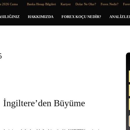
os 2026 Cuma
Banka Hesap Bilgileri
Kariyer
Dolar Ne Olur?
Forex Nedir?
Forex
SILIĞINIZ
HAKKIMIZDA
FOREX KOÇU NEDIR?
ANALIZLE
5
İngiltere’den Büyüme