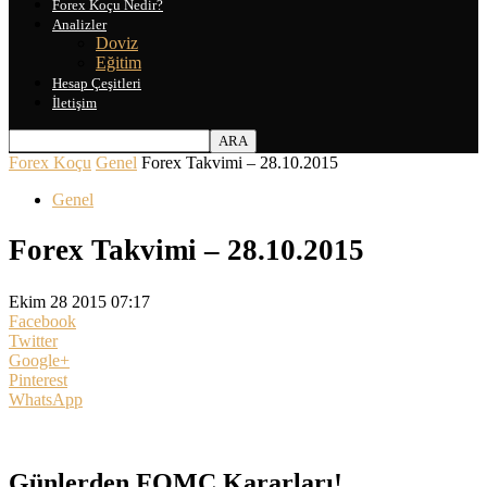
Forex Koçu Nedir?
Analizler
Doviz
Eğitim
Hesap Çeşitleri
İletişim
Forex Koçu
Genel
Forex Takvimi – 28.10.2015
Genel
Forex Takvimi – 28.10.2015
Ekim 28 2015 07:17
Facebook
Twitter
Google+
Pinterest
WhatsApp
Günlerden FOMC Kararları!