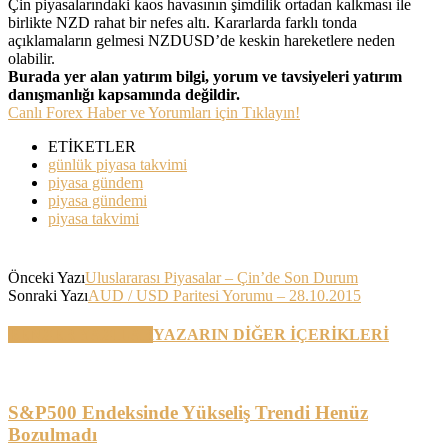
Çin piyasalarındaki kaos havasının şimdilik ortadan kalkması ile
birlikte NZD rahat bir nefes altı. Kararlarda farklı tonda
açıklamaların gelmesi NZDUSD’de keskin hareketlere neden
olabilir.
Burada yer alan yatırım bilgi, yorum ve tavsiyeleri yatırım
danışmanlığı kapsamında değildir.
Canlı Forex Haber ve Yorumları için Tıklayın!
ETİKETLER
günlük piyasa takvimi
piyasa gündem
piyasa gündemi
piyasa takvimi
Önceki Yazı
Uluslararası Piyasalar – Çin’de Son Durum
Sonraki Yazı
AUD / USD Paritesi Yorumu – 28.10.2015
BENZER YAZILAR
YAZARIN DİĞER İÇERİKLERİ
S&P500 Endeksinde Yükseliş Trendi Henüz
Bozulmadı