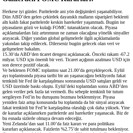
Herkese iyi günler. Paritelerde ani yön değişimleri yaşanabiliyor.
Dün ABD’den gelen çekirdek dayanıklı malların siparişleri beklenti
altı kaldı fakat paritelerde keskin hareketler yaşanmadı. Bugün ise
piyasaların gözü ve kulağı FOMC tutanakların olacak. Piyasa
açıklamalardan faiz artırımının ne zaman olacağına yönelik sinyaller
arayacak. Diğer yandan global gelişmelerle ilgili açıklamalarda
yakından takip edilecek. Dilerseniz bugün gelecek olan veri ve
gelişmelere bakalım.
15.30’da ABD’den ticaret dengesi açıklanacak. Önceki rakam -67.2
milyar. USD için önemli bir veri. Ticaret açığının azalması USD için
son derece pozitif olacak.
Ve beklenen FOMC toplantısı saat 21.00’da gerçekleşecek. Eylül
ayı toplantısında piyasa tarihi bir an yaşanacağını bekliyordu fakat
temkinli bir Fed ile karşılaşılması sonrasında USD satışları geldi ve
USD üzerinde baskı oluştu. Eylül’deki toplantıdan sonra ABD’den
gelen veriler pek fazla tat vermedi. Bu sebeple temkinli bir tutum
sergileyen Fed’in bu duruşunu bozması beklenmiyor. Piyasa
yeniden faiz artışı konusunda bu toplantıda da bir sinyal arayacak
fakat temkinli bir Fed’le karşılaşılma olasılığı çok daha yüksek. Yine
de kararlar açıklanırken paritelerde ani hareketler yaşanacak. Biz de
bu esnada sizlerle olmaya devam edeceğiz.
Yeni Zelanda’dan saat 11.00’da faiz kararı ve para politikası
kararları açıklanacak. Faizlerin %2.75’de sabit tutulması bekleniyor.