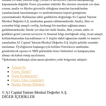
kapsamında değildir. Forex piyasaları risklidir. Bu internet sitesinde yer alan
yorum, analiz ve fikirler güvenilir olduğuna inanılan kaynaklardan
yararlanılarak hazırlanmıştır ve analistlerimizin kişisel görüşlerini
yansıtmaktadır. Kullanılan tablo grafiklerin doğruluğu A1 Capital Yatırım
Menkul Değerler A.Ş. tarafından garanti edilmemektedir. Analiz, fikir ve
yorumlar bilgi amaçlı verilip, herhangi bir menfaat sağlama amacı
güdülmemektedir. Sitede yer alan her türlü Analiz, fikir, yorum, tablo ve
grafikler genel yatırım tavsiyesi ve finansal bilgi niteliğinde olup, ticari amaçlı
kullanılmasından kaynaklanan ve 3. kişiler dahil uğranılan maddi ve manevi
zararlardan A1 Capital Yatırım Menkul Değerler A.Ş. hiçbir şekilde sorumlu
tutulamaz. Üyeliğinizin başlangıcıyla birlikte Forexkocu tarafından
gönderilecek eposta ve SMS şeklindeki forex bültenleri ve kampanyaları
almayı da kabul etmiş sayılırsınız.
*Şirketimiz kaldıraçlı alım-satım işlemleri yetki belgesine sahiptir.
Anasayfa
Forex Nedir?
Nasıl Kullanırım?
Forex Altın Analizleri
Banka Hesap Bilgileri
© A1 Capital Yatırım Menkul Değerler A.Ş.
DİĞER İÇERİKLER