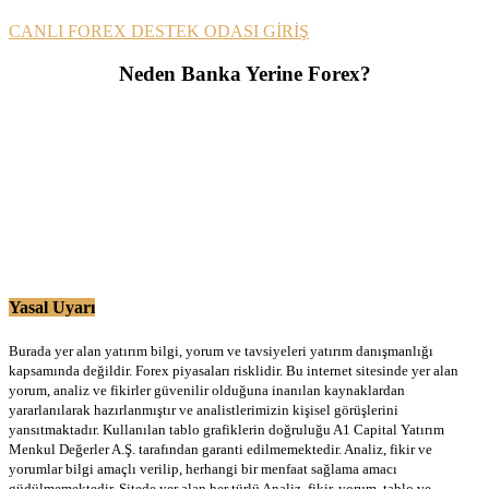
CANLI FOREX DESTEK ODASI GİRİŞ
Neden Banka Yerine Forex?
Yasal Uyarı
Burada yer alan yatırım bilgi, yorum ve tavsiyeleri yatırım danışmanlığı
kapsamında değildir. Forex piyasaları risklidir. Bu internet sitesinde yer alan
yorum, analiz ve fikirler güvenilir olduğuna inanılan kaynaklardan
yararlanılarak hazırlanmıştır ve analistlerimizin kişisel görüşlerini
yansıtmaktadır. Kullanılan tablo grafiklerin doğruluğu A1 Capital Yatırım
Menkul Değerler A.Ş. tarafından garanti edilmemektedir. Analiz, fikir ve
yorumlar bilgi amaçlı verilip, herhangi bir menfaat sağlama amacı
güdülmemektedir. Sitede yer alan her türlü Analiz, fikir, yorum, tablo ve