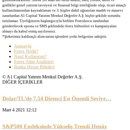
grafikler genel yatırım tavsiyesi ve finansal bilgi niteliğinde olup, ticari amaçlı
kullanılmasından kaynaklanan ve 3. kişiler dahil uğranılan maddi ve manevi
zararlardan A1 Capital Yatırım Menkul Değerler A.Ş. hiçbir şekilde sorumlu
tutulamaz. Üyeliğinizin başlangıcıyla birlikte Forexkocu tarafından
gönderilecek eposta ve SMS şeklindeki forex bültenleri ve kampanyaları
almayı da kabul etmiş sayılırsınız.
*Şirketimiz kaldıraçlı alım-satım işlemleri yetki belgesine sahiptir.
Anasayfa
Forex Nedir?
Nasıl Kullanırım?
Forex Altın Analizleri
Banka Hesap Bilgileri
© A1 Capital Yatırım Menkul Değerler A.Ş.
DİĞER İÇERİKLER
Dolar/TL’de 7.54 Direnci En Önemli Seviye…
Mart 4 2021 12:12
S&P500 Endeksinde Yükseliş Trendi Henüz