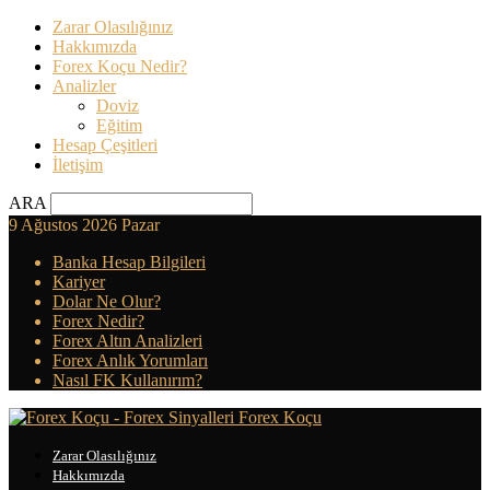
Zarar Olasılığınız
Hakkımızda
Forex Koçu Nedir?
Analizler
Doviz
Eğitim
Hesap Çeşitleri
İletişim
ARA
9 Ağustos 2026 Pazar
Banka Hesap Bilgileri
Kariyer
Dolar Ne Olur?
Forex Nedir?
Forex Altın Analizleri
Forex Anlık Yorumları
Nasıl FK Kullanırım?
Forex Koçu
Zarar Olasılığınız
Hakkımızda