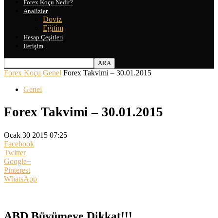
Forex Koçu Nedir?
Analizler
Doviz
Eğitim
Hesap Çeşitleri
İletişim
Forex Koçu
Genel
Forex Takvimi – 30.01.2015
Genel
Forex Takvimi – 30.01.2015
Ocak 30 2015 07:25
Facebook
Twitter
Google+
Pinterest
WhatsApp
ABD Büyümeye Dikkat!!!