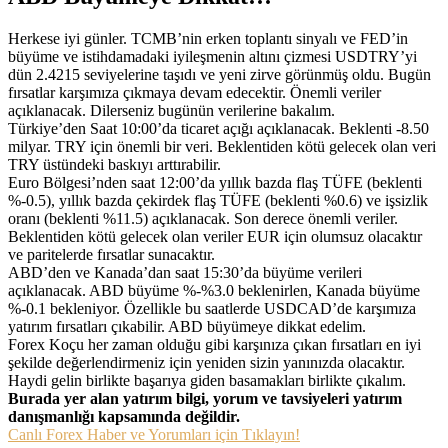
Herkese iyi günler. TCMB’nin erken toplantı sinyalı ve FED’in
büyüme ve istihdamadaki iyileşmenin altını çizmesi USDTRY’yi
dün 2.4215 seviyelerine taşıdı ve yeni zirve görünmüş oldu. Bugün
fırsatlar karşımıza çıkmaya devam edecektir. Önemli veriler
açıklanacak. Dilerseniz bugünün verilerine bakalım.
Türkiye’den Saat 10:00’da ticaret açığı açıklanacak. Beklenti -8.50
milyar. TRY için önemli bir veri. Beklentiden kötü gelecek olan veri
TRY üstündeki baskıyı arttırabilir.
Euro Bölgesi’nden saat 12:00’da yıllık bazda flaş TÜFE (beklenti
%-0.5), yıllık bazda çekirdek flaş TÜFE (beklenti %0.6) ve işsizlik
oranı (beklenti %11.5) açıklanacak. Son derece önemli veriler.
Beklentiden kötü gelecek olan veriler EUR için olumsuz olacaktır
ve paritelerde fırsatlar sunacaktır.
ABD’den ve Kanada’dan saat 15:30’da büyüme verileri
açıklanacak. ABD büyüme %-%3.0 beklenirlen, Kanada büyüme
%-0.1 bekleniyor. Özellikle bu saatlerde USDCAD’de karşımıza
yatırım fırsatları çıkabilir. ABD büyümeye dikkat edelim.
Forex Koçu her zaman olduğu gibi karşınıza çıkan fırsatları en iyi
şekilde değerlendirmeniz için yeniden sizin yanınızda olacaktır.
Haydi gelin birlikte başarıya giden basamakları birlikte çıkalım.
Burada yer alan yatırım bilgi, yorum ve tavsiyeleri yatırım
danışmanlığı kapsamında değildir.
Canlı Forex Haber ve Yorumları için Tıklayın!