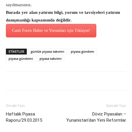
sayılmazsınız.
Burada yer alan yatırım bilgi, yorum ve tavsiyeleri yatırım
danışmanlığı kapsamında değildir.
Canlı Forex Haber ve Yorumları için Tıklayın!
ETİKETLER
günlük piyasa takvimi
piyasa gündem
piyasa gündemi
piyasa takvimi
Önceki Yazı
Sonraki Yazı
Haftalık Piyasa
Döviz Piyasaları –
Raporu/29.03.2015
Yunanistan’dan Yeni Reformlar