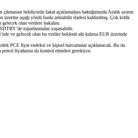
ın çıkmasını bekliyordu fakat açıklamalara baktığımızda Aralık ayının
zerine aşağı yönlü baskı artırabilir ifadesi kaldırılmış. Çok kritik
 gelecek olan verilere bakalım.
e USDTRY’de toparlanmalar yaşanabilir.
de ve gelecek olan bu veriler beklenti altı kalırsa EUR üzerinde
ek PCE fiyat endeksi ve kişisel harcamalar açıklanacak. Bu da
trol fiyatlarını da kontrol etmeleri gerekiyor.