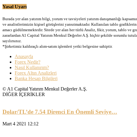
Yasal Uyarı
Burada yer alan yatırım bilgi, yorum ve tavsiyeleri yatırım danışmanlığı kapsamınd
ve analistlerimizin kişisel görüşlerini yansıtmaktadır. Kullanılan tablo grafikler
amacı güdülmemektedir. Sitede yer alan her türlü Analiz, fikir, yorum, tablo ve gr
zararlardan A1 Capital Yatırım Menkul Değerler A.Ş. hiçbir şekilde sorumlu tutu
sayılırsınız.
*Şirketimiz kaldıraçlı alım-satım işlemleri yetki belgesine sahiptir.
Anasayfa
Forex Nedir?
Nasıl Kullanırım?
Forex Altın Analizleri
Banka Hesap Bilgileri
© A1 Capital Yatırım Menkul Değerler A.Ş.
DİĞER İÇERİKLER
Dolar/TL’de 7.54 Direnci En Önemli Seviye…
Mart 4 2021 12:12