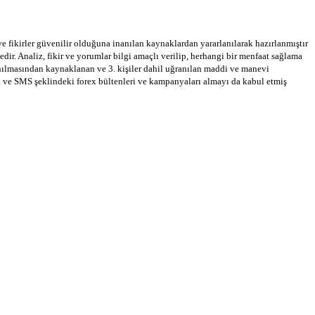
 ve fikirler güvenilir olduğuna inanılan kaynaklardan yararlanılarak hazırlanmıştır
dir. Analiz, fikir ve yorumlar bilgi amaçlı verilip, herhangi bir menfaat sağlama
llanılmasından kaynaklanan ve 3. kişiler dahil uğranılan maddi ve manevi
a ve SMS şeklindeki forex bültenleri ve kampanyaları almayı da kabul etmiş