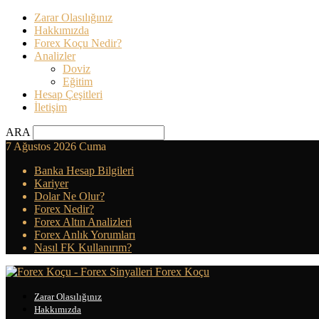
Zarar Olasılığınız
Hakkımızda
Forex Koçu Nedir?
Analizler
Doviz
Eğitim
Hesap Çeşitleri
İletişim
ARA
7 Ağustos 2026 Cuma
Banka Hesap Bilgileri
Kariyer
Dolar Ne Olur?
Forex Nedir?
Forex Altın Analizleri
Forex Anlık Yorumları
Nasıl FK Kullanırım?
Forex Koçu
Zarar Olasılığınız
Hakkımızda