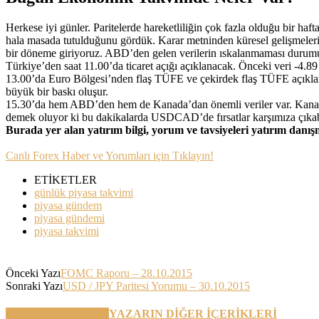
Herkese iyi günler. Paritelerde hareketliliğin çok fazla olduğu bir h
hala masada tutulduğunu gördük. Karar metninden küresel gelişmelerin b
bir döneme giriyoruz. ABD’den gelen verilerin ıskalanmaması durumund
Türkiye’den saat 11.00’da ticaret açığı açıklanacak. Önceki veri -4.8
13.00’da Euro Bölgesi’nden flaş TÜFE ve çekirdek flaş TÜFE açıklana
büyük bir baskı oluşur.
15.30’da hem ABD’den hem de Kanada’dan önemli veriler var. Kanada
demek oluyor ki bu dakikalarda USDCAD’de fırsatlar karşımıza çıkabil
Burada yer alan yatırım bilgi, yorum ve tavsiyeleri yatırım danı
Canlı Forex Haber ve Yorumları için Tıklayın!
ETİKETLER
günlük piyasa takvimi
piyasa gündem
piyasa gündemi
piyasa takvimi
Önceki Yazı
FOMC Raporu – 28.10.2015
Sonraki Yazı
USD / JPY Paritesi Yorumu – 30.10.2015
BENZER YAZILAR
YAZARIN DİĞER İÇERİKLERİ