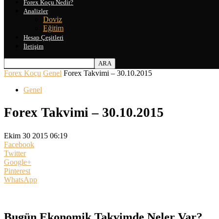
Forex Koçu Nedir?
Analizler
Doviz
Eğitim
Hesap Çeşitleri
İletişim
Forex Koçu
Genel
Forex Takvimi – 30.10.2015
Genel
Forex Takvimi – 30.10.2015
Ekim 30 2015 06:19
Facebook
Twitter
Google+
Pinterest
WhatsApp
Bugün Ekonomik Takvimde Neler Var?