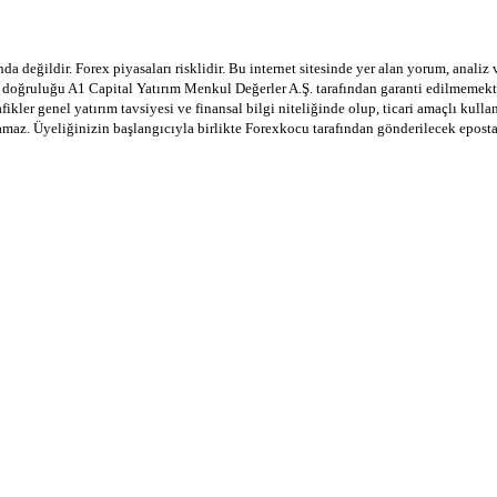
a değildir. Forex piyasaları risklidir. Bu internet sitesinde yer alan yorum, analiz
in doğruluğu A1 Capital Yatırım Menkul Değerler A.Ş. tarafından garanti edilmemekte
afikler genel yatırım tavsiyesi ve finansal bilgi niteliğinde olup, ticari amaçlı ku
lamaz. Üyeliğinizin başlangıcıyla birlikte Forexkocu tarafından gönderilecek epost