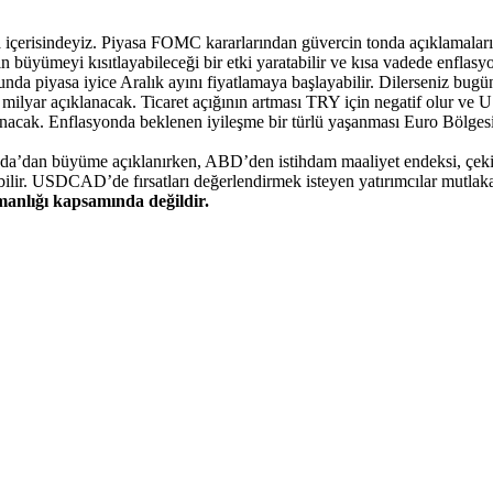
afta içerisindeyiz. Piyasa FOMC kararlarından güvercin tonda açıklamalar
üyümeyi kısıtlayabileceği bir etki yaratabilir ve kısa vadede enflasyon ü
a piyasa iyice Aralık ayını fiyatlamaya başlayabilir. Dilerseniz bugün
9 milyar açıklanacak. Ticaret açığının artması TRY için negatif olur v
cak. Enflasyonda beklenen iyileşme bir türlü yaşanması Euro Bölgesi’n
’dan büyüme açıklanırken, ABD’den istihdam maaliyet endeksi, çekird
ir. USDCAD’de fırsatları değerlendirmek isteyen yatırımcılar mutlaka pe
şmanlığı kapsamında değildir.