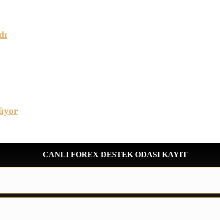
dı
üyor
CANLI FOREX DESTEK ODASI KAYIT