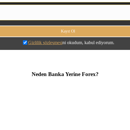
Gizlilik sözleşmesi
ni okudum, kabul ediyorum.
Neden Banka Yerine Forex?