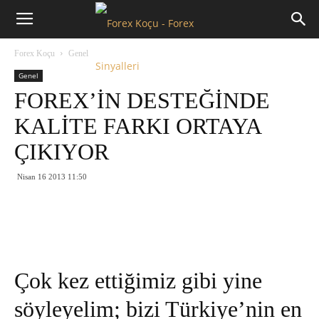
Forex
Forex Koçu
Genel
Koçu
Genel
FOREX’İN DESTEĞİNDE
KALİTE FARKI ORTAYA
ÇIKIYOR
Nisan 16 2013 11:50
Çok kez ettiğimiz gibi yine
söyleyelim; bizi Türkiye’nin en