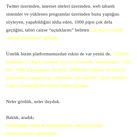
Twitter üzerinden, internet siteleri üzerinden, web tabanlı
sistemler ve yüklenen programlar üzerinden bunu yaptığını
söyleyen, yapabildiğini iddia eden, 1000 pipsi çok defa
geçtiğini, tabiri caizse “uçtuklarını” belirten
çok kişi ve sözde
“destek platformu” gördük.
Üstelik bizim platformumuzdan eskisi de var yenisi de.
“Yüksek
fiyatlarla 3-5 kişiye satarım, bu ayı kurtarırım” diyenlerden, “dün
ben -1000 pips yaptım, bu hafta -2000 pips yaptım, en iyisi bu
performansı saklayayım, ekrandan yok edeyim” diyen kalitesiz,
doğru bulmadığımız fikirler, kişiler gördük.
Neler gördük, neler duyduk.
Baktık, aradık;
Dürüstlüğü başarı ile birleştirebilen yalnızca kendi
platformumuzu görebildik.