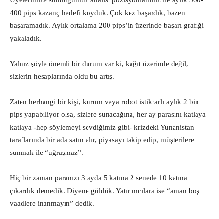
Üyelerimize sunduğumuz analist pozisyonlarımız ile aylık 300-
400 pips kazanç hedefi koyduk. Çok kez başardık, bazen
başaramadık. Aylık ortalama 200 pips’in üzerinde başarı grafiği
yakaladık.
Yalnız şöyle önemli bir durum var ki, kağıt üzerinde değil,
sizlerin hesaplarında oldu bu artış.
Zaten herhangi bir kişi, kurum veya robot istikrarlı aylık 2 bin
pips yapabiliyor olsa, sizlere sunacağına, her ay parasını katlaya
katlaya -hep söylemeyi sevdiğimiz gibi- krizdeki Yunanistan
taraflarında bir ada satın alır, piyasayı takip edip, müşterilere
sunmak ile “uğraşmaz”.
Hiç bir zaman paranızı 3 ayda 5 katına 2 senede 10 katına
çıkardık demedik. Diyene güldük. Yatırımcılara ise “aman boş
vaadlere inanmayın” dedik.