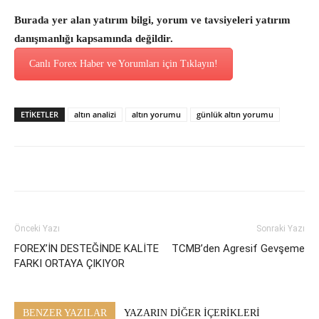
Burada yer alan yatırım bilgi, yorum ve tavsiyeleri yatırım
danışmanlığı kapsamında değildir.
Canlı Forex Haber ve Yorumları için Tıklayın!
ETİKETLER
altın analizi
altın yorumu
günlük altın yorumu
Önceki Yazı
Sonraki Yazı
FOREX’İN DESTEĞİNDE KALİTE
TCMB’den Agresif Gevşeme
FARKI ORTAYA ÇIKIYOR
BENZER YAZILAR
YAZARIN DİĞER İÇERİKLERİ