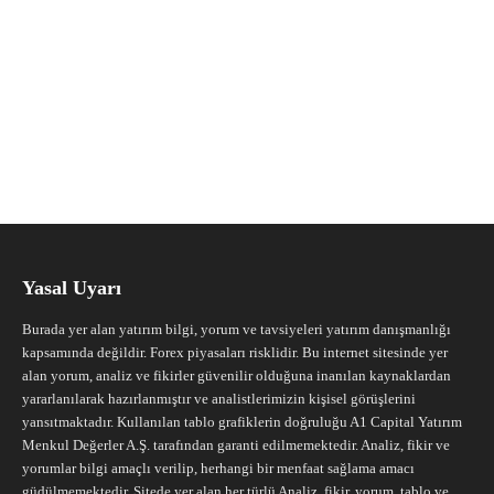
Yasal Uyarı
Burada yer alan yatırım bilgi, yorum ve tavsiyeleri yatırım danışmanlığı
kapsamında değildir. Forex piyasaları risklidir. Bu internet sitesinde yer
alan yorum, analiz ve fikirler güvenilir olduğuna inanılan kaynaklardan
yararlanılarak hazırlanmıştır ve analistlerimizin kişisel görüşlerini
yansıtmaktadır. Kullanılan tablo grafiklerin doğruluğu A1 Capital Yatırım
Menkul Değerler A.Ş. tarafından garanti edilmemektedir. Analiz, fikir ve
yorumlar bilgi amaçlı verilip, herhangi bir menfaat sağlama amacı
güdülmemektedir. Sitede yer alan her türlü Analiz, fikir, yorum, tablo ve