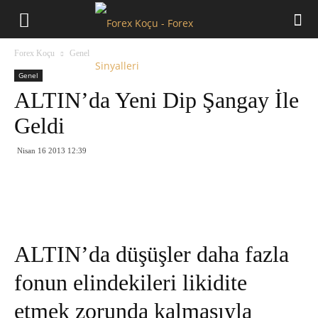
Forex
Forex Koçu
Genel
Koçu
Genel
ALTIN’da Yeni Dip Şangay İle
Geldi
Nisan 16 2013 12:39
ALTIN’da düşüşler daha fazla
fonun elindekileri likidite
etmek zorunda kalmasıyla