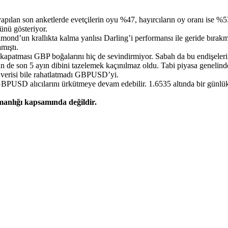
pılan son anketlerde evetçilerin oyu %47, hayırcıların oy oranı ise %53
ünü gösteriyor.
almond’un krallıkta kalma yanlısı Darling’i performansı ile geride bıra
mıştı.
lde kapatması GBP boğalarını hiç de sevindirmiyor. Sabah da bu endişel
n de son 5 ayın dibini tazelemek kaçınılmaz oldu. Tabi piyasa genelin
I verisi bile rahatlatmadı GBPUSD’yi.
BPUSD alıcılarını ürkütmeye devam edebilir. 1.6535 altında bir günl
şmanlığı kapsamında değildir.