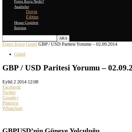
Forex Koçu Nedir?
Analizler
Doviz
Eğitim
Hesap Çeşitleri
İletişim
Forex Koçu
Genel
GBP / USD Paritesi Yorumu – 02.09.2014
Genel
GBP / USD Paritesi Yorumu – 02.09.
Eylül 2 2014 12:08
Facebook
Twitter
Google+
Pinterest
WhatsApp
GBPUSD’nin Güneye Yolculuğu