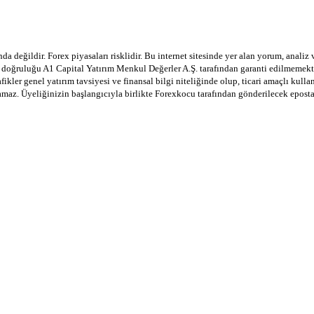
a değildir. Forex piyasaları risklidir. Bu internet sitesinde yer alan yorum, analiz
in doğruluğu A1 Capital Yatırım Menkul Değerler A.Ş. tarafından garanti edilmemekte
afikler genel yatırım tavsiyesi ve finansal bilgi niteliğinde olup, ticari amaçlı ku
lamaz. Üyeliğinizin başlangıcıyla birlikte Forexkocu tarafından gönderilecek epost