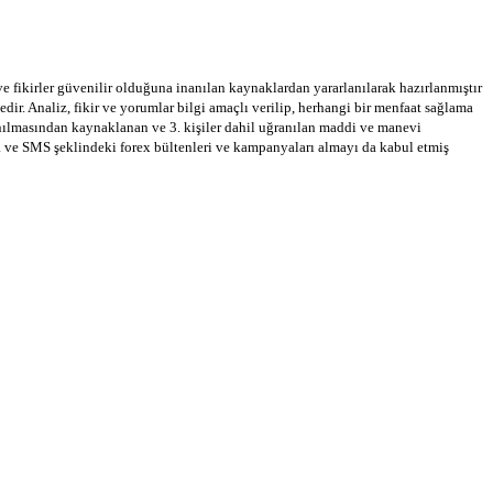
 ve fikirler güvenilir olduğuna inanılan kaynaklardan yararlanılarak hazırlanmıştır
dir. Analiz, fikir ve yorumlar bilgi amaçlı verilip, herhangi bir menfaat sağlama
llanılmasından kaynaklanan ve 3. kişiler dahil uğranılan maddi ve manevi
a ve SMS şeklindeki forex bültenleri ve kampanyaları almayı da kabul etmiş