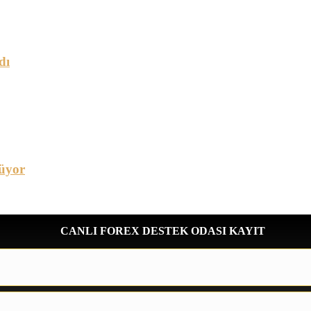
dı
üyor
CANLI FOREX DESTEK ODASI KAYIT