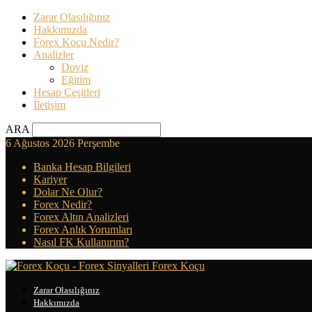
Zarar Olasılığınız
Hakkımızda
Forex Koçu Nedir?
Analizler
Doviz
Eğitim
Hesap Çeşitleri
İletişim
ARA
6 Ağustos 2026 Perşembe
Banka Hesap Bilgileri
Kariyer
Dolar Ne Olur?
Forex Nedir?
Forex Altın Analizleri
Forex Anlık Yorumları
Nasıl FK Kullanırım?
Forex Koçu
Zarar Olasılığınız
Hakkımızda