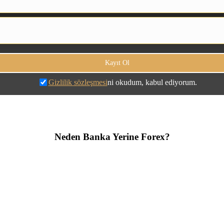
Gizlilik sözleşmesi
ni okudum, kabul ediyorum.
Neden Banka Yerine Forex?