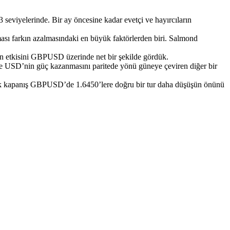
 seviyelerinde. Bir ay öncesine kadar evetçi ve hayırcıların
kması farkın azalmasındaki en büyük faktörlerden biri. Salmond
erin etkisini GBPUSD üzerinde net bir şekilde gördük.
de USD’nin güç kazanmasını paritede yönü güneye çeviren diğer bir
ük kapanış GBPUSD’de 1.6450’lere doğru bir tur daha düşüşün önünü