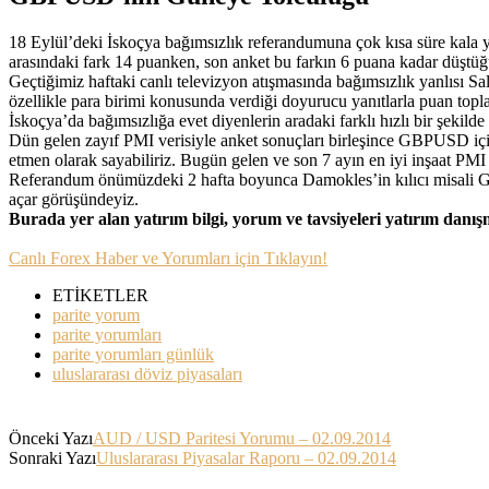
18 Eylül’deki İskoçya bağımsızlık referandumuna çok kısa süre kala ya
arasındaki fark 14 puanken, son anket bu farkın 6 puana kadar düştüğ
Geçtiğimiz haftaki canlı televizyon atışmasında bağımsızlık yanlısı S
özellikle para birimi konusunda verdiği doyurucu yanıtlarla puan topla
İskoçya’da bağımsızlığa evet diyenlerin aradaki farklı hızlı bir şeki
Dün gelen zayıf PMI verisiyle anket sonuçları birleşince GBPUSD içi
etmen olarak sayabiliriz. Bugün gelen ve son 7 ayın en iyi inşaat PM
Referandum önümüzdeki 2 hafta boyunca Damokles’in kılıcı misali G
açar görüşündeyiz.
Burada yer alan yatırım bilgi, yorum ve tavsiyeleri yatırım danı
Canlı Forex Haber ve Yorumları için Tıklayın!
ETİKETLER
parite yorum
parite yorumları
parite yorumları günlük
uluslararası döviz piyasaları
Önceki Yazı
AUD / USD Paritesi Yorumu – 02.09.2014
Sonraki Yazı
Uluslararası Piyasalar Raporu – 02.09.2014