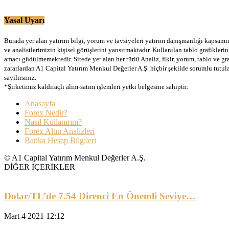
Yasal Uyarı
Burada yer alan yatırım bilgi, yorum ve tavsiyeleri yatırım danışmanlığı kapsamınd
ve analistlerimizin kişisel görüşlerini yansıtmaktadır. Kullanılan tablo grafikler
amacı güdülmemektedir. Sitede yer alan her türlü Analiz, fikir, yorum, tablo ve gr
zararlardan A1 Capital Yatırım Menkul Değerler A.Ş. hiçbir şekilde sorumlu tutu
sayılırsınız.
*Şirketimiz kaldıraçlı alım-satım işlemleri yetki belgesine sahiptir.
Anasayfa
Forex Nedir?
Nasıl Kullanırım?
Forex Altın Analizleri
Banka Hesap Bilgileri
© A1 Capital Yatırım Menkul Değerler A.Ş.
DİĞER İÇERİKLER
Dolar/TL’de 7.54 Direnci En Önemli Seviye…
Mart 4 2021 12:12