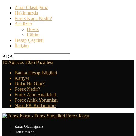
Zarar Olasılığınız
Hakkımızda
Forex Koçu Nedir?
Analizler
Doviz
Eğitim
Hesap Çeşitleri
İletişim
ARA
10 Ağustos 2026 Pazartesi
Banka Hesap Bilgileri
Kariyer
Dolar Ne Olur?
Forex Nedir?
Forex Altın Analizleri
Forex Anlık Yorumları
Nasıl FK Kullanırım?
Forex Koçu
Zarar Olasılığınız
Hakkımızda