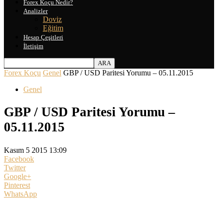
Forex Koçu Nedir?
Analizler
Doviz
Eğitim
Hesap Çeşitleri
İletişim
Forex Koçu
Genel
GBP / USD Paritesi Yorumu – 05.11.2015
Genel
GBP / USD Paritesi Yorumu –
05.11.2015
Kasım 5 2015 13:09
Facebook
Twitter
Google+
Pinterest
WhatsApp