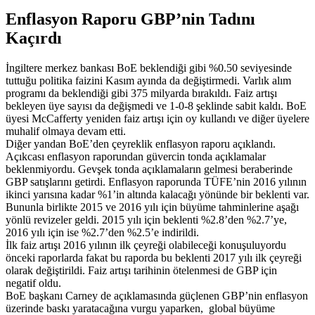
Enflasyon Raporu GBP’nin Tadını
Kaçırdı
İngiltere merkez bankası BoE beklendiği gibi %0.50 seviyesinde
tuttuğu politika faizini Kasım ayında da değiştirmedi. Varlık alım
programı da beklendiği gibi 375 milyarda bırakıldı. Faiz artışı
bekleyen üye sayısı da değişmedi ve 1-0-8 şeklinde sabit kaldı. BoE
üyesi McCafferty yeniden faiz artışı için oy kullandı ve diğer üyelere
muhalif olmaya devam etti.
Diğer yandan BoE’den çeyreklik enflasyon raporu açıklandı.
Açıkcası enflasyon raporundan güvercin tonda açıklamalar
beklenmiyordu. Gevşek tonda açıklamaların gelmesi beraberinde
GBP satışlarını getirdi. Enflasyon raporunda TÜFE’nin 2016 yılının
ikinci yarısına kadar %1’in altında kalacağı yönünde bir beklenti var.
Bununla birlikte 2015 ve 2016 yılı için büyüme tahminlerine aşağı
yönlü revizeler geldi. 2015 yılı için beklenti %2.8’den %2.7’ye,
2016 yılı için ise %2.7’den %2.5’e indirildi.
İlk faiz artışı 2016 yılının ilk çeyreği olabileceği konuşuluyordu
önceki raporlarda fakat bu raporda bu beklenti 2017 yılı ilk çeyreği
olarak değiştirildi. Faiz artışı tarihinin ötelenmesi de GBP için
negatif oldu.
BoE başkanı Carney de açıklamasında güçlenen GBP’nin enflasyon
üzerinde baskı yaratacağına vurgu yaparken, global büyüme