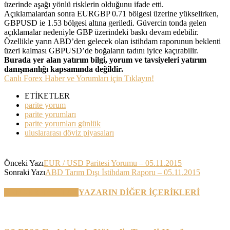
üzerinde aşağı yönlü risklerin olduğunu ifade etti.
Açıklamalardan sonra EURGBP 0.71 bölgesi üzerine yükselirken,
GBPUSD ie 1.53 bölgesi altına geriledi. Güvercin tonda gelen
açıklamalar nedeniyle GBP üzerindeki baskı devam edebilir.
Özellikle yarın ABD’den gelecek olan istihdam raporunun beklenti
üzeri kalması GBPUSD’de boğaların tadını iyice kaçırabilir.
Burada yer alan yatırım bilgi, yorum ve tavsiyeleri yatırım
danışmanlığı kapsamında değildir.
Canlı Forex Haber ve Yorumları için Tıklayın!
ETİKETLER
parite yorum
parite yorumları
parite yorumları günlük
uluslararası döviz piyasaları
Önceki Yazı
EUR / USD Paritesi Yorumu – 05.11.2015
Sonraki Yazı
ABD Tarım Dışı İstihdam Raporu – 05.11.2015
BENZER YAZILAR
YAZARIN DİĞER İÇERİKLERİ