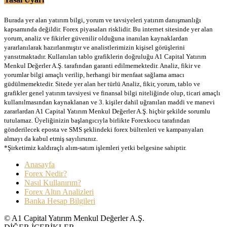
Burada yer alan yatırım bilgi, yorum ve tavsiyeleri yatırım danışmanlığı
kapsamında değildir. Forex piyasaları risklidir. Bu internet sitesinde yer alan
yorum, analiz ve fikirler güvenilir olduğuna inanılan kaynaklardan
yararlanılarak hazırlanmıştır ve analistlerimizin kişisel görüşlerini
yansıtmaktadır. Kullanılan tablo grafiklerin doğruluğu A1 Capital Yatırım
Menkul Değerler A.Ş. tarafından garanti edilmemektedir. Analiz, fikir ve
yorumlar bilgi amaçlı verilip, herhangi bir menfaat sağlama amacı
güdülmemektedir. Sitede yer alan her türlü Analiz, fikir, yorum, tablo ve
grafikler genel yatırım tavsiyesi ve finansal bilgi niteliğinde olup, ticari amaçlı
kullanılmasından kaynaklanan ve 3. kişiler dahil uğranılan maddi ve manevi
zararlardan A1 Capital Yatırım Menkul Değerler A.Ş. hiçbir şekilde sorumlu
tutulamaz. Üyeliğinizin başlangıcıyla birlikte Forexkocu tarafından
gönderilecek eposta ve SMS şeklindeki forex bültenleri ve kampanyaları
almayı da kabul etmiş sayılırsınız.
*Şirketimiz kaldıraçlı alım-satım işlemleri yetki belgesine sahiptir.
Anasayfa
Forex Nedir?
Nasıl Kullanırım?
Forex Altın Analizleri
Banka Hesap Bilgileri
© A1 Capital Yatırım Menkul Değerler A.Ş.