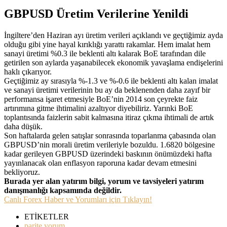
GBPUSD Üretim Verilerine Yenildi
İngiltere’den Haziran ayı üretim verileri açıklandı ve geçtiğimiz ayda
olduğu gibi yine hayal kırıklığı yarattı rakamlar. Hem imalat hem
sanayi üretimi %0.3 ile beklenti altı kalarak BoE tarafından dile
getirilen son aylarda yaşanabilecek ekonomik yavaşlama endişelerini
haklı çıkarıyor.
Geçtiğimiz ay sırasıyla %-1.3 ve %-0.6 ile beklenti altı kalan imalat
ve sanayi üretimi verilerinin bu ay da beklenenden daha zayıf bir
performansa işaret etmesiyle BoE’nin 2014 son çeyrekte faiz
artırımına gitme ihtimalini azaltıyor diyebiliriz. Yarınki BoE
toplantısında faizlerin sabit kalmasına itiraz çıkma ihtimali de artık
daha düşük.
Son haftalarda gelen satışlar sonrasında toparlanma çabasında olan
GBPUSD’nin morali üretim verileriyle bozuldu. 1.6820 bölgesine
kadar gerileyen GBPUSD üzerindeki baskının önümüzdeki hafta
yayınlanacak olan enflasyon raporuna kadar devam etmesini
bekliyoruz.
Burada yer alan yatırım bilgi, yorum ve tavsiyeleri yatırım
danışmanlığı kapsamında değildir.
Canlı Forex Haber ve Yorumları için Tıklayın!
ETİKETLER
parite yorum