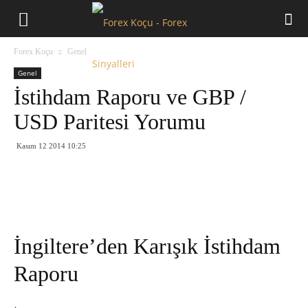
Forex
Forex Koçu
Genel
Koçu
Genel
İstihdam Raporu ve GBP /
USD Paritesi Yorumu
Kasım 12 2014 10:25
İngiltere’den Karışık İstihdam
Raporu