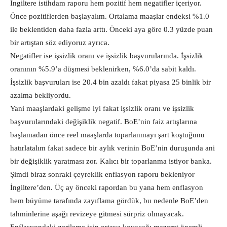
İngiltere istihdam raporu hem pozitif hem negatifler içeriyor.
Önce pozitiflerden başlayalım. Ortalama maaşlar endeksi %1.0
ile beklentiden daha fazla arttı. Önceki aya göre 0.3 yüzde puan
bir artıştan söz ediyoruz ayrıca.
Negatifler ise işsizlik oranı ve işsizlik başvurularında. İşsizlik
oranının %5.9’a düşmesi beklenirken, %6.0’da sabit kaldı.
İşsizlik başvuruları ise 20.4 bin azaldı fakat piyasa 25 binlik bir
azalma bekliyordu.
Yani maaşlardaki gelişme iyi fakat işsizlik oranı ve işsizlik
başvurularındaki değişiklik negatif. BoE’nin faiz artışlarına
başlamadan önce reel maaşlarda toparlanmayı şart koştuğunu
hatırlatalım fakat sadece bir aylık verinin BoE’nin duruşunda ani
bir değişiklik yaratması zor. Kalıcı bir toparlanma istiyor banka.
Şimdi biraz sonraki çeyreklik enflasyon raporu bekleniyor
İngiltere’den. Üç ay önceki rapordan bu yana hem enflasyon
hem büyüme tarafında zayıflama gördük, bu nedenle BoE’den
tahminlerine aşağı revizeye gitmesi sürpriz olmayacak.