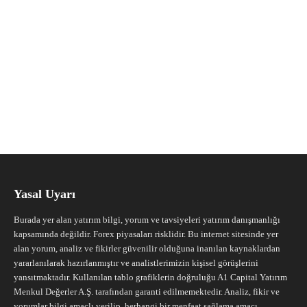
Yasal Uyarı
Burada yer alan yatırım bilgi, yorum ve tavsiyeleri yatırım danışmanlığı
kapsamında değildir. Forex piyasaları risklidir. Bu internet sitesinde yer
alan yorum, analiz ve fikirler güvenilir olduğuna inanılan kaynaklardan
yararlanılarak hazırlanmıştır ve analistlerimizin kişisel görüşlerini
yansıtmaktadır. Kullanılan tablo grafiklerin doğruluğu A1 Capital Yatırım
Menkul Değerler A.Ş. tarafından garanti edilmemektedir. Analiz, fikir ve
yorumlar bilgi amaçlı verilip, herhangi bir menfaat sağlama amacı