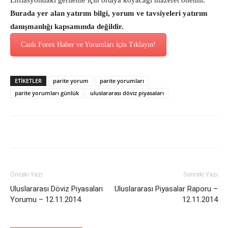
Enflasyondaki gerileme için ortaya koyacağı mazeret önemli.
Burada yer alan yatırım bilgi, yorum ve tavsiyeleri yatırım
danışmanlığı kapsamında değildir.
Canlı Forex Haber ve Yorumları için Tıklayın!
ETİKETLER
parite yorum
parite yorumları
parite yorumları günlük
uluslararası döviz piyasaları
Önceki Yazı
Sonraki Yazı
Uluslararası Döviz Piyasaları
Uluslararası Piyasalar Raporu –
Yorumu – 12.11.2014
12.11.2014