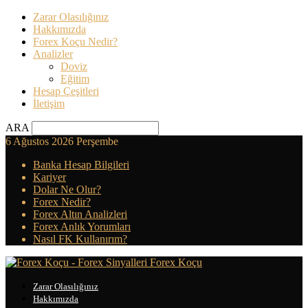
Zarar Olasılığınız
Hakkımızda
Forex Koçu Nedir?
Analizler
Doviz
Eğitim
Hesap Çeşitleri
İletişim
ARA
6 Ağustos 2026 Perşembe
Banka Hesap Bilgileri
Kariyer
Dolar Ne Olur?
Forex Nedir?
Forex Altın Analizleri
Forex Anlık Yorumları
Nasıl FK Kullanırım?
Forex Koçu
Zarar Olasılığınız
Hakkımızda