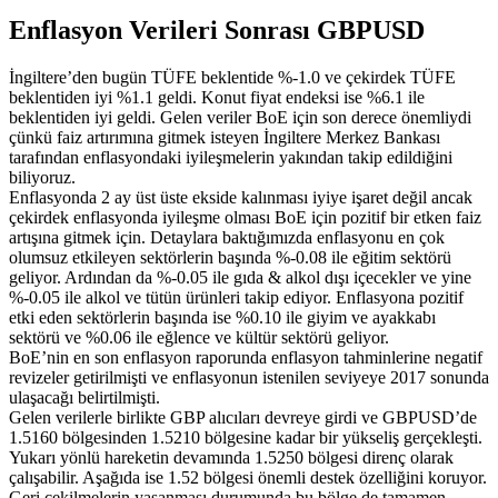
Enflasyon Verileri Sonrası GBPUSD
İngiltere’den bugün TÜFE beklentide %-1.0 ve çekirdek TÜFE
beklentiden iyi %1.1 geldi. Konut fiyat endeksi ise %6.1 ile
beklentiden iyi geldi. Gelen veriler BoE için son derece önemliydi
çünkü faiz artırımına gitmek isteyen İngiltere Merkez Bankası
tarafından enflasyondaki iyileşmelerin yakından takip edildiğini
biliyoruz.
Enflasyonda 2 ay üst üste ekside kalınması iyiye işaret değil ancak
çekirdek enflasyonda iyileşme olması BoE için pozitif bir etken faiz
artışına gitmek için. Detaylara baktığımızda enflasyonu en çok
olumsuz etkileyen sektörlerin başında %-0.08 ile eğitim sektörü
geliyor. Ardından da %-0.05 ile gıda & alkol dışı içecekler ve yine
%-0.05 ile alkol ve tütün ürünleri takip ediyor. Enflasyona pozitif
etki eden sektörlerin başında ise %0.10 ile giyim ve ayakkabı
sektörü ve %0.06 ile eğlence ve kültür sektörü geliyor.
BoE’nin en son enflasyon raporunda enflasyon tahminlerine negatif
revizeler getirilmişti ve enflasyonun istenilen seviyeye 2017 sonunda
ulaşacağı belirtilmişti.
Gelen verilerle birlikte GBP alıcıları devreye girdi ve GBPUSD’de
1.5160 bölgesinden 1.5210 bölgesine kadar bir yükseliş gerçekleşti.
Yukarı yönlü hareketin devamında 1.5250 bölgesi direnç olarak
çalışabilir. Aşağıda ise 1.52 bölgesi önemli destek özelliğini koruyor.
Geri çekilmelerin yaşanması durumunda bu bölge de tamamen