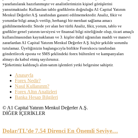
yararlanılarak hazırlanmıştır ve analistlerimizin kişisel görüşlerini
yansıtmaktadır. Kullanılan tablo grafiklerin doğruluğu A1 Capital Yatırım
Menkul Değerler A.Ş. tarafından garanti edilmemektedir. Analiz, fikir ve
yorumlar bilgi amaçlı verilip, herhangi bir menfaat sağlama amacı
güdülmemektedir. Sitede yer alan her türlü Analiz, fikir, yorum, tablo ve
grafikler genel yatırım tavsiyesi ve finansal bilgi niteliğinde olup, ticari amaçlı
kullanılmasından kaynaklanan ve 3. kişiler dahil uğranılan maddi ve manevi
zararlardan A1 Capital Yatırım Menkul Değerler A.Ş. hiçbir şekilde sorumlu
tutulamaz. Üyeliğinizin başlangıcıyla birlikte Forexkocu tarafından
gönderilecek eposta ve SMS şeklindeki forex bültenleri ve kampanyaları
almayı da kabul etmiş sayılırsınız.
*Şirketimiz kaldıraçlı alım-satım işlemleri yetki belgesine sahiptir.
Anasayfa
Forex Nedir?
Nasıl Kullanırım?
Forex Altın Analizleri
Banka Hesap Bilgileri
© A1 Capital Yatırım Menkul Değerler A.Ş.
DİĞER İÇERİKLER
Dolar/TL’de 7.54 Direnci En Önemli Seviye…