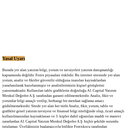
Yasal Uyarı
Burada yer alan yatırım bilgi, yorum ve tavsiyeleri yatırım danışmanlığı
kapsamında değildir. Forex piyasaları risklidir. Bu internet sitesinde yer alan
yorum, analiz ve fikirler güvenilir olduğuna inanılan kaynaklardan
yararlanılarak hazırlanmıştır ve analistlerimizin kişisel görüşlerini
yansıtmaktadır. Kullanılan tablo grafiklerin doğruluğu A1 Capital Yatırım
Menkul Değerler A.Ş. tarafından garanti edilmemektedir. Analiz, fikir ve
yorumlar bilgi amaçlı verilip, herhangi bir menfaat sağlama amacı
güdülmemektedir. Sitede yer alan her türlü Analiz, fikir, yorum, tablo ve
grafikler genel yatırım tavsiyesi ve finansal bilgi niteliğinde olup, ticari amaçlı
kullanılmasından kaynaklanan ve 3. kişiler dahil uğranılan maddi ve manevi
zararlardan A1 Capital Yatırım Menkul Değerler A.Ş. hiçbir şekilde sorumlu
tutulamaz. Üyeliğinizin başlangıcıyla birlikte Forexkocu tarafından