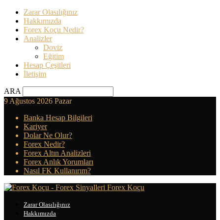
Zarar Olasılığınız
Hakkımızda
Forex Koçu Nedir?
Analizler
Doviz
Eğitim
Hesap Çeşitleri
İletişim
ARA
9 Ağustos 2026 Pazar
Banka Hesap Bilgileri
Kariyer
Dolar Ne Olur?
Forex Nedir?
Forex Altın Analizleri
Forex Anlık Yorumları
Nasıl FK Kullanırım?
Forex Koçu
Zarar Olasılığınız
Hakkımızda