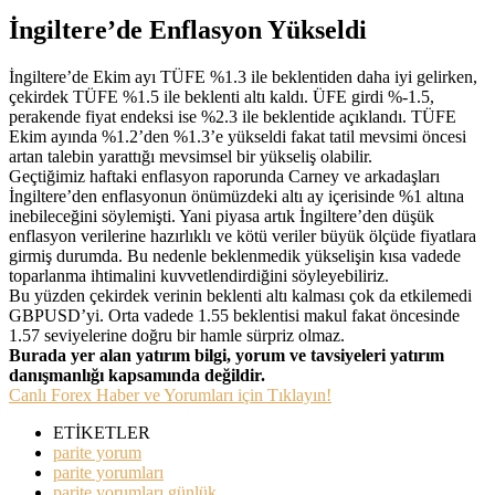
İngiltere’de Enflasyon Yükseldi
İngiltere’de Ekim ayı TÜFE %1.3 ile beklentiden daha iyi gelirken,
çekirdek TÜFE %1.5 ile beklenti altı kaldı. ÜFE girdi %-1.5,
perakende fiyat endeksi ise %2.3 ile beklentide açıklandı. TÜFE
Ekim ayında %1.2’den %1.3’e yükseldi fakat tatil mevsimi öncesi
artan talebin yarattığı mevsimsel bir yükseliş olabilir.
Geçtiğimiz haftaki enflasyon raporunda Carney ve arkadaşları
İngiltere’den enflasyonun önümüzdeki altı ay içerisinde %1 altına
inebileceğini söylemişti. Yani piyasa artık İngiltere’den düşük
enflasyon verilerine hazırlıklı ve kötü veriler büyük ölçüde fiyatlara
girmiş durumda. Bu nedenle beklenmedik yükselişin kısa vadede
toparlanma ihtimalini kuvvetlendirdiğini söyleyebiliriz.
Bu yüzden çekirdek verinin beklenti altı kalması çok da etkilemedi
GBPUSD’yi. Orta vadede 1.55 beklentisi makul fakat öncesinde
1.57 seviyelerine doğru bir hamle sürpriz olmaz.
Burada yer alan yatırım bilgi, yorum ve tavsiyeleri yatırım
danışmanlığı kapsamında değildir.
Canlı Forex Haber ve Yorumları için Tıklayın!
ETİKETLER
parite yorum
parite yorumları
parite yorumları günlük