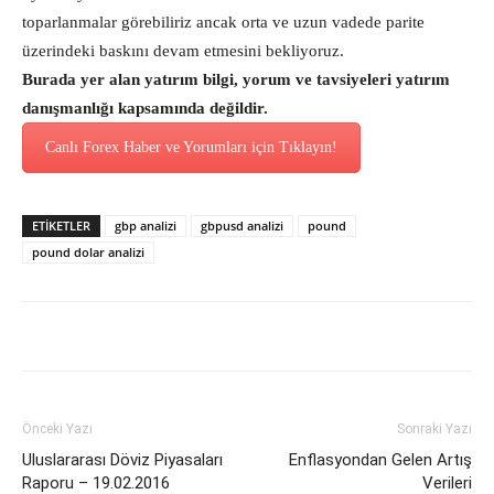
toparlanmalar görebiliriz ancak orta ve uzun vadede parite
üzerindeki baskını devam etmesini bekliyoruz.
Burada yer alan yatırım bilgi, yorum ve tavsiyeleri yatırım
danışmanlığı kapsamında değildir.
Canlı Forex Haber ve Yorumları için Tıklayın!
ETİKETLER
gbp analizi
gbpusd analizi
pound
pound dolar analizi
Önceki Yazı
Sonraki Yazı
Uluslararası Döviz Piyasaları
Enflasyondan Gelen Artış
Raporu – 19.02.2016
Verileri