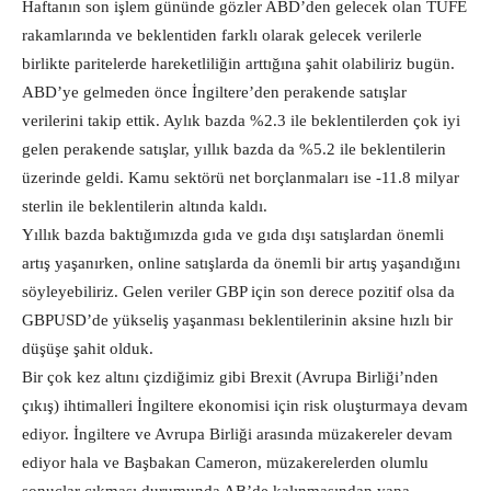
Haftanın son işlem gününde gözler ABD’den gelecek olan TÜFE
rakamlarında ve beklentiden farklı olarak gelecek verilerle
birlikte paritelerde hareketliliğin arttığına şahit olabiliriz bugün.
ABD’ye gelmeden önce İngiltere’den perakende satışlar
verilerini takip ettik. Aylık bazda %2.3 ile beklentilerden çok iyi
gelen perakende satışlar, yıllık bazda da %5.2 ile beklentilerin
üzerinde geldi. Kamu sektörü net borçlanmaları ise -11.8 milyar
sterlin ile beklentilerin altında kaldı.
Yıllık bazda baktığımızda gıda ve gıda dışı satışlardan önemli
artış yaşanırken, online satışlarda da önemli bir artış yaşandığını
söyleyebiliriz. Gelen veriler GBP için son derece pozitif olsa da
GBPUSD’de yükseliş yaşanması beklentilerinin aksine hızlı bir
düşüşe şahit olduk.
Bir çok kez altını çizdiğimiz gibi Brexit (Avrupa Birliği’nden
çıkış) ihtimalleri İngiltere ekonomisi için risk oluşturmaya devam
ediyor. İngiltere ve Avrupa Birliği arasında müzakereler devam
ediyor hala ve Başbakan Cameron, müzakerelerden olumlu