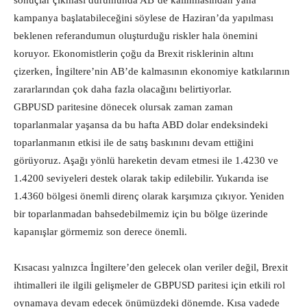
sonuçlar çıkması durumunda AB’de kalınmasından yana
kampanya başlatabileceğini söylese de Haziran’da yapılması
beklenen referandumun oluşturduğu riskler hala önemini
koruyor.
Ekonomistlerin çoğu da Brexit risklerinin altını
çizerken, İngiltere’nin AB’de kalmasının ekonomiye katkılarının
zararlarından çok daha fazla olacağını belirtiyorlar.
GBPUSD paritesine dönecek olursak zaman zaman
toparlanmalar yaşansa da bu hafta ABD dolar endeksindeki
toparlanmanın etkisi ile de satış baskınını devam ettiğini
görüyoruz. Aşağı yönlü hareketin devam etmesi ile 1.4230 ve
1.4200 seviyeleri destek olarak takip edilebilir. Yukarıda ise
1.4360 bölgesi önemli direnç olarak karşımıza çıkıyor. Yeniden
bir toparlanmadan bahsedebilmemiz için bu bölge üzerinde
kapanışlar görmemiz son derece önemli.
Kısacası yalnızca İngiltere’den gelecek olan veriler değil, Brexit
ihtimalleri ile ilgili gelişmeler de GBPUSD paritesi için etkili rol
oynamaya devam edecek önümüzdeki dönemde. Kısa vadede