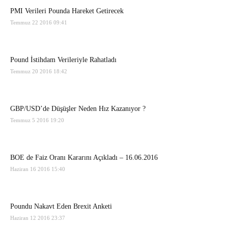
PMI Verileri Pounda Hareket Getirecek
Temmuz 22 2016 09:41
Pound İstihdam Verileriyle Rahatladı
Temmuz 20 2016 18:42
GBP/USD’de Düşüşler Neden Hız Kazanıyor ?
Temmuz 5 2016 19:20
BOE de Faiz Oranı Kararını Açıkladı – 16.06.2016
Haziran 16 2016 15:40
Poundu Nakavt Eden Brexit Anketi
Haziran 12 2016 23:37