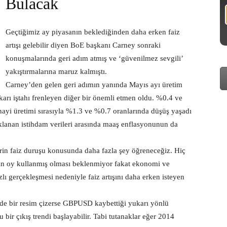
Bulacak
Geçtiğimiz ay piyasanın beklediğinden daha erken faiz
artışı gelebilir diyen BoE başkanı Carney sonraki
konuşmalarında geri adım atmış ve ‘güvenilmez sevgili’
yakıştırmalarına maruz kalmıştı.
Carney’den gelen geri adımın yanında Mayıs ayı üretim
arı iştahı frenleyen diğer bir önemli etmen oldu. %0.4 ve
ayi üretimi sırasıyla %1.3 ve %0.7 oranlarında düşüş yaşadı
ıklanan istihdam verileri arasında maaş enflasyonunun da
rin faiz duruşu konusunda daha fazla şey öğreneceğiz. Hiç
ı için oy kullanmış olması beklenmiyor fakat ekonomi ve
ı gerçekleşmesi nedeniyle faiz artışını daha erken isteyen
de bir resim çizerse GBPUSD kaybettiği yukarı yönlü
bir çıkış trendi başlayabilir. Tabi tutanaklar eğer 2014