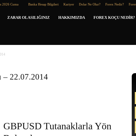
os 2026 Cuma
Banka Hesap Bilgileri
Kariyer
Dolar Ne Olur?
Forex Nedir?
Forex
Forex
ZARAR OLASILIĞINIZ
HAKKIMIZDA
FOREX KOÇU NEDIR?
Koçu
2014
 – 22.07.2014
GBPUSD Tutanaklarla Yön