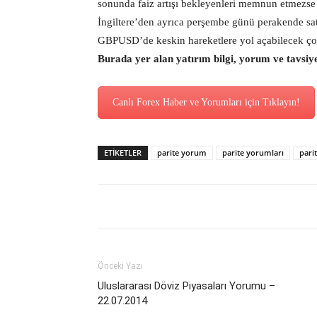
sonunda faiz artışı bekleyenleri memnun etmezse 
İngiltere’den ayrıca perşembe günü perakende sat
GBPUSD’de keskin hareketlere yol açabilecek çok 
Burada yer alan yatırım bilgi, yorum ve tavsiy
Canlı Forex Haber ve Yorumları için Tıklayın!
ETİKETLER
parite yorum
parite yorumları
pari
Önceki Yazı
Uluslararası Döviz Piyasaları Yorumu –
22.07.2014