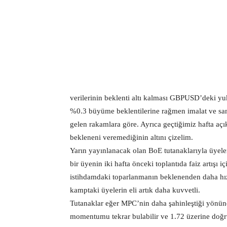
verilerinin beklenti altı kalması GBPUSD’deki yuk
%0.3 büyüme beklentilerine rağmen imalat ve san
gelen rakamlara göre. Ayrıca geçtiğimiz hafta aç
bekleneni veremediğinin altını çizelim.
Yarın yayınlanacak olan BoE tutanaklarıyla üyele
bir üyenin iki hafta önceki toplantıda faiz artış
istihdamdaki toparlanmanın beklenenden daha hızl
kamptaki üyelerin eli artık daha kuvvetli.
Tutanaklar eğer MPC’nin daha şahinleştiği yönün
momentumu tekrar bulabilir ve 1.72 üzerine doğru 