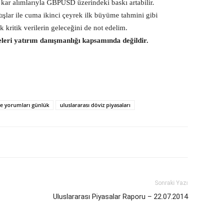
kar alımlarıyla GBPUSD üzerindeki baskı artabilir.
ışlar ile cuma ikinci çeyrek ilk büyüme tahmini gibi
kritik verilerin geleceğini de not edelim.
eleri yatırım danışmanlığı kapsamında değildir.
te yorumları günlük
uluslararası döviz piyasaları
Sonraki Yazı
Uluslararası Piyasalar Raporu – 22.07.2014