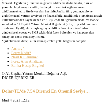
Menkul Değerler A.Ş. tarafından garanti edilmemektedir. Analiz, fikir ve
yorumlar bilgi amaçlı verilip, herhangi bir menfaat sağlama amacı
güdülmemektedir. Sitede yer alan her türlü Analiz, fikir, yorum, tablo ve
grafikler genel yatırım tavsiyesi ve finansal bilgi niteliğinde olup, ticari amaçlı
kullanılmasından kaynaklanan ve 3. kişiler dahil uğranılan maddi ve manevi
zararlardan A1 Capital Yatırım Menkul Değerler A.Ş. hiçbir şekilde sorumlu
tutulamaz. Üyeliğinizin başlangıcıyla birlikte Forexkocu tarafından
gönderilecek eposta ve SMS şeklindeki forex bültenleri ve kampanyaları
almayı da kabul etmiş sayılırsınız.
*Şirketimiz kaldıraçlı alım-satım işlemleri yetki belgesine sahiptir.
Anasayfa
Forex Nedir?
Nasıl Kullanırım?
Forex Altın Analizleri
Banka Hesap Bilgileri
© A1 Capital Yatırım Menkul Değerler A.Ş.
DİĞER İÇERİKLER
Dolar/TL’de 7.54 Direnci En Önemli Seviye…
Mart 4 2021 12:12