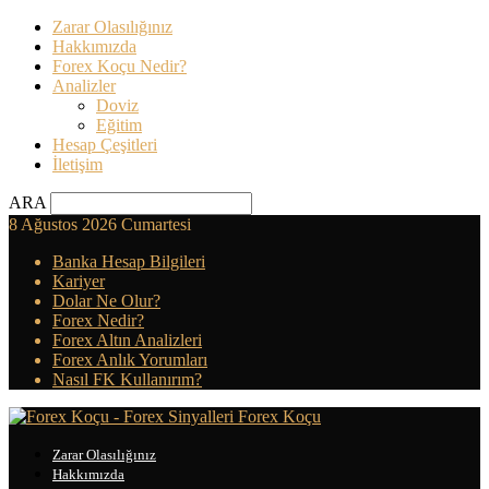
Zarar Olasılığınız
Hakkımızda
Forex Koçu Nedir?
Analizler
Doviz
Eğitim
Hesap Çeşitleri
İletişim
ARA
8 Ağustos 2026 Cumartesi
Banka Hesap Bilgileri
Kariyer
Dolar Ne Olur?
Forex Nedir?
Forex Altın Analizleri
Forex Anlık Yorumları
Nasıl FK Kullanırım?
Forex Koçu
Zarar Olasılığınız
Hakkımızda