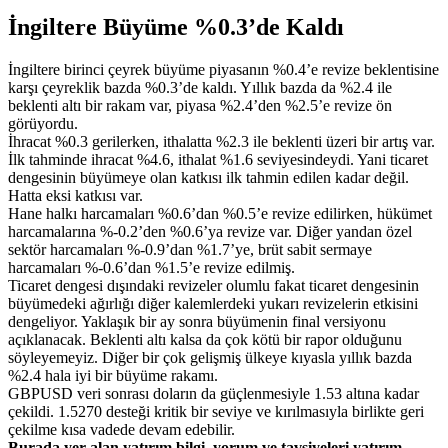
İngiltere Büyüme %0.3’de Kaldı
İngiltere birinci çeyrek büyüme piyasanın %0.4’e revize beklentisine
karşı çeyreklik bazda %0.3’de kaldı. Yıllık bazda da %2.4 ile
beklenti altı bir rakam var, piyasa %2.4’den %2.5’e revize ön
görüyordu.
İhracat %0.3 gerilerken, ithalatta %2.3 ile beklenti üzeri bir artış var.
İlk tahminde ihracat %4.6, ithalat %1.6 seviyesindeydi. Yani ticaret
dengesinin büyümeye olan katkısı ilk tahmin edilen kadar değil.
Hatta eksi katkısı var.
Hane halkı harcamaları %0.6’dan %0.5’e revize edilirken, hükümet
harcamalarına %-0.2’den %0.6’ya revize var. Diğer yandan özel
sektör harcamaları %-0.9’dan %1.7’ye, brüt sabit sermaye
harcamaları %-0.6’dan %1.5’e revize edilmiş.
Ticaret dengesi dışındaki revizeler olumlu fakat ticaret dengesinin
büyümedeki ağırlığı diğer kalemlerdeki yukarı revizelerin etkisini
dengeliyor. Yaklaşık bir ay sonra büyümenin final versiyonu
açıklanacak. Beklenti altı kalsa da çok kötü bir rapor olduğunu
söyleyemeyiz. Diğer bir çok gelişmiş ülkeye kıyasla yıllık bazda
%2.4 hala iyi bir büyüme rakamı.
GBPUSD veri sonrası doların da güçlenmesiyle 1.53 altına kadar
çekildi. 1.5270 desteği kritik bir seviye ve kırılmasıyla birlikte geri
çekilme kısa vadede devam edebilir.
Burada yer alan yatırım bilgi, yorum ve tavsiyeleri yatırım