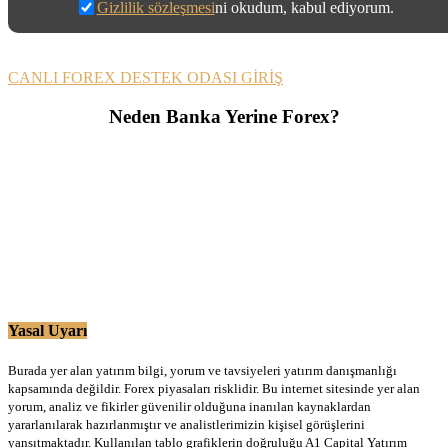
Gizlilik sözleşmesi
ni okudum, kabul ediyorum.
CANLI FOREX DESTEK ODASI GİRİŞ
Neden Banka Yerine Forex?
Yasal Uyarı
Burada yer alan yatırım bilgi, yorum ve tavsiyeleri yatırım danışmanlığı
kapsamında değildir. Forex piyasaları risklidir. Bu internet sitesinde yer alan
yorum, analiz ve fikirler güvenilir olduğuna inanılan kaynaklardan
yararlanılarak hazırlanmıştır ve analistlerimizin kişisel görüşlerini
yansıtmaktadır. Kullanılan tablo grafiklerin doğruluğu A1 Capital Yatırım