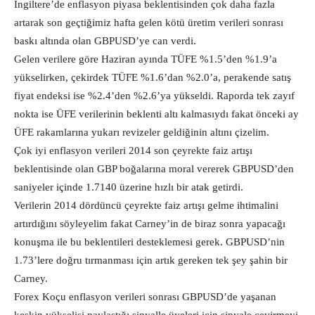
İngiltere’de enflasyon piyasa beklentisinden çok daha fazla
artarak son geçtiğimiz hafta gelen kötü üretim verileri sonrası
baskı altında olan GBPUSD’ye can verdi.
Gelen verilere göre Haziran ayında TÜFE %1.5’den %1.9’a
yükselirken, çekirdek TÜFE %1.6’dan %2.0’a, perakende satış
fiyat endeksi ise %2.4’den %2.6’ya yükseldi. Raporda tek zayıf
nokta ise ÜFE verilerinin beklenti altı kalmasıydı fakat önceki ay
ÜFE rakamlarına yukarı revizeler geldiğinin altını çizelim.
Çok iyi enflasyon verileri 2014 son çeyrekte faiz artışı
beklentisinde olan GBP boğalarına moral vererek GBPUSD’den
saniyeler içinde 1.7140 üzerine hızlı bir atak getirdi.
Verilerin 2014 dördüncü çeyrekte faiz artışı gelme ihtimalini
artırdığını söyleyelim fakat Carney’in de biraz sonra yapacağı
konuşma ile bu beklentileri desteklemesi gerek. GBPUSD’nin
1.73’lere doğru tırmanması için artık gereken tek şey şahin bir
Carney.
Forex Koçu enflasyon verileri sonrası GBPUSD’de yaşanan