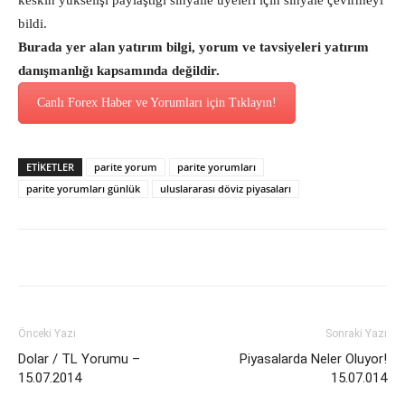
keskin yükselişi paylaştığı sinyalle üyeleri için sinyale çevirmeyi
bildi.
Burada yer alan yatırım bilgi, yorum ve tavsiyeleri yatırım
danışmanlığı kapsamında değildir.
Canlı Forex Haber ve Yorumları için Tıklayın!
ETİKETLER
parite yorum
parite yorumları
parite yorumları günlük
uluslararası döviz piyasaları
Önceki Yazı
Sonraki Yazı
Dolar / TL Yorumu –
Piyasalarda Neler Oluyor!
15.07.2014
15.07.014