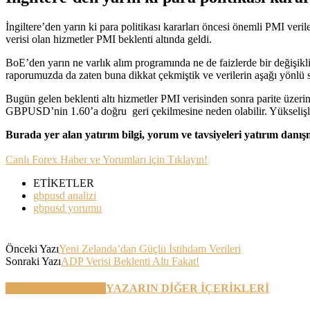
İngiltere’den yarın ki para politikası kararları öncesi önemli PMI ver
verisi olan hizmetler PMI beklenti altında geldi.
BoE’den yarın ne varlık alım programında ne de faizlerde bir değişi
raporumuzda da zaten buna dikkat çekmiştik ve verilerin aşağı yönl
Bugün gelen beklenti altı hizmetler PMI verisinden sonra parite üzer
GBPUSD’nin 1.60’a doğru geri çekilmesine neden olabilir. Yükselişle
Burada yer alan yatırım bilgi, yorum ve tavsiyeleri yatırım danı
Canlı Forex Haber ve Yorumları için Tıklayın!
ETİKETLER
gbpusd analizi
gbpusd yorumu
Önceki Yazı
Yeni Zelanda’dan Güçlü İstihdam Verileri
Sonraki Yazı
ADP Verisi Beklenti Altı Fakat!
BENZER YAZILAR
YAZARIN DİĞER İÇERİKLERİ