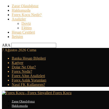
Zarar Olasılığınız
Hakkımızda
Forex Koçu Nedir?
Analizler
Doviz
Eğitim
Hesap Çeşitleri
İletişim
ARA
7 Ağustos 2026 Cuma
Banka Hesap Bilgileri
Kariyer
Dolar Ne Olur?
Forex Nedir?
Forex Altın Analizleri
Forex Anlık Yorumları
Nasıl FK Kullanırım?
Forex Koçu
Zarar Olasılığınız
Hakkımızda