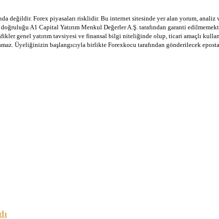
a değildir. Forex piyasaları risklidir. Bu internet sitesinde yer alan yorum, analiz
in doğruluğu A1 Capital Yatırım Menkul Değerler A.Ş. tarafından garanti edilmemekte
afikler genel yatırım tavsiyesi ve finansal bilgi niteliğinde olup, ticari amaçlı ku
lamaz. Üyeliğinizin başlangıcıyla birlikte Forexkocu tarafından gönderilecek epost
dı