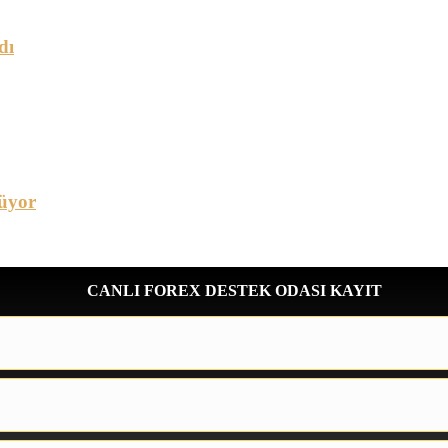
dı
üyor
CANLI FOREX DESTEK ODASI KAYIT