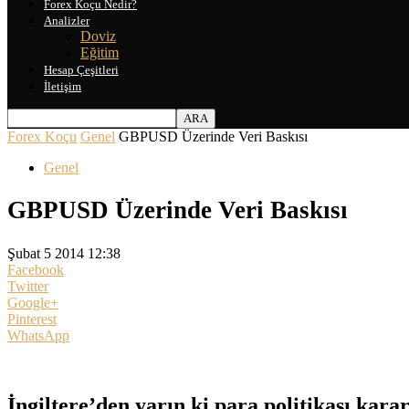
Forex Koçu Nedir?
Analizler
Doviz
Eğitim
Hesap Çeşitleri
İletişim
Forex Koçu
Genel
GBPUSD Üzerinde Veri Baskısı
Genel
GBPUSD Üzerinde Veri Baskısı
Şubat 5 2014 12:38
Facebook
Twitter
Google+
Pinterest
WhatsApp
İngiltere’den yarın ki para politikası kar