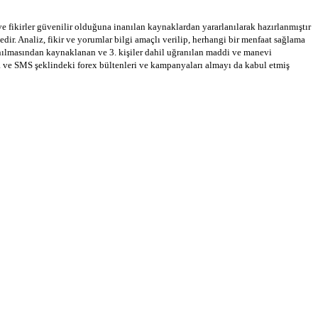
 ve fikirler güvenilir olduğuna inanılan kaynaklardan yararlanılarak hazırlanmıştır
dir. Analiz, fikir ve yorumlar bilgi amaçlı verilip, herhangi bir menfaat sağlama
llanılmasından kaynaklanan ve 3. kişiler dahil uğranılan maddi ve manevi
a ve SMS şeklindeki forex bültenleri ve kampanyaları almayı da kabul etmiş