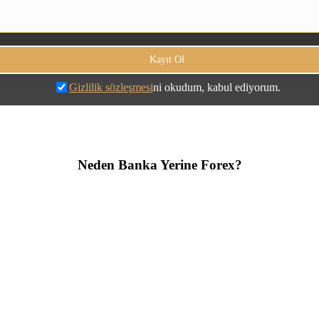
Gizlilik sözleşmesi
ni okudum, kabul ediyorum.
Neden Banka Yerine Forex?