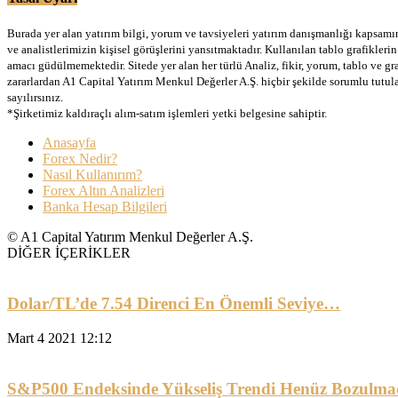
Burada yer alan yatırım bilgi, yorum ve tavsiyeleri yatırım danışmanlığı kapsamınd
ve analistlerimizin kişisel görüşlerini yansıtmaktadır. Kullanılan tablo grafikler
amacı güdülmemektedir. Sitede yer alan her türlü Analiz, fikir, yorum, tablo ve gr
zararlardan A1 Capital Yatırım Menkul Değerler A.Ş. hiçbir şekilde sorumlu tutu
sayılırsınız.
*Şirketimiz kaldıraçlı alım-satım işlemleri yetki belgesine sahiptir.
Anasayfa
Forex Nedir?
Nasıl Kullanırım?
Forex Altın Analizleri
Banka Hesap Bilgileri
© A1 Capital Yatırım Menkul Değerler A.Ş.
DİĞER İÇERİKLER
Dolar/TL’de 7.54 Direnci En Önemli Seviye…
Mart 4 2021 12:12
S&P500 Endeksinde Yükseliş Trendi Henüz Bozulma