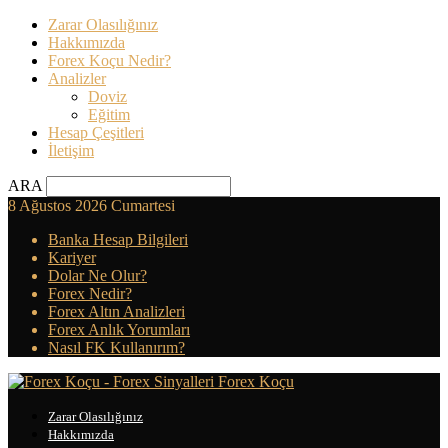
Zarar Olasılığınız
Hakkımızda
Forex Koçu Nedir?
Analizler
Doviz
Eğitim
Hesap Çeşitleri
İletişim
ARA
8 Ağustos 2026 Cumartesi
Banka Hesap Bilgileri
Kariyer
Dolar Ne Olur?
Forex Nedir?
Forex Altın Analizleri
Forex Anlık Yorumları
Nasıl FK Kullanırım?
Forex Koçu
Zarar Olasılığınız
Hakkımızda