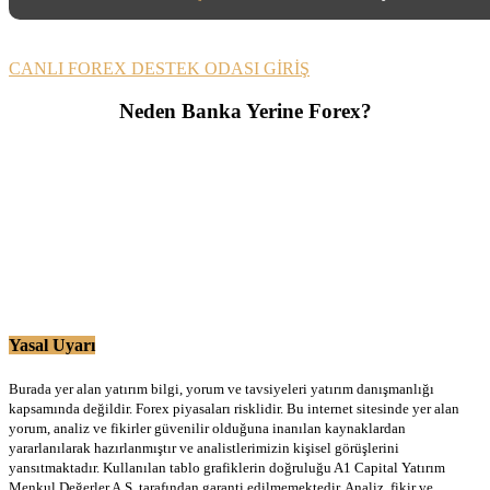
CANLI FOREX DESTEK ODASI GİRİŞ
Neden Banka Yerine Forex?
Yasal Uyarı
Burada yer alan yatırım bilgi, yorum ve tavsiyeleri yatırım danışmanlığı
kapsamında değildir. Forex piyasaları risklidir. Bu internet sitesinde yer alan
yorum, analiz ve fikirler güvenilir olduğuna inanılan kaynaklardan
yararlanılarak hazırlanmıştır ve analistlerimizin kişisel görüşlerini
yansıtmaktadır. Kullanılan tablo grafiklerin doğruluğu A1 Capital Yatırım
Menkul Değerler A.Ş. tarafından garanti edilmemektedir. Analiz, fikir ve