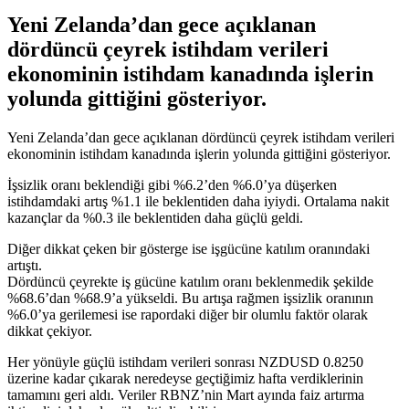
Yeni Zelanda’dan gece açıklanan
dördüncü çeyrek istihdam verileri
ekonominin istihdam kanadında işlerin
yolunda gittiğini gösteriyor.
Yeni Zelanda’dan gece açıklanan dördüncü çeyrek istihdam verileri
ekonominin istihdam kanadında işlerin yolunda gittiğini gösteriyor.
İşsizlik oranı beklendiği gibi %6.2’den %6.0’ya düşerken
istihdamdaki artış %1.1 ile beklentiden daha iyiydi. Ortalama nakit
kazançlar da %0.3 ile beklentiden daha güçlü geldi.
Diğer dikkat çeken bir gösterge ise işgücüne katılım oranındaki
artıştı.
Dördüncü çeyrekte iş gücüne katılım oranı beklenmedik şekilde
%68.6’dan %68.9’a yükseldi. Bu artışa rağmen işsizlik oranının
%6.0’ya gerilemesi ise rapordaki diğer bir olumlu faktör olarak
dikkat çekiyor.
Her yönüyle güçlü istihdam verileri sonrası NZDUSD 0.8250
üzerine kadar çıkarak neredeyse geçtiğimiz hafta verdiklerinin
tamamını geri aldı. Veriler RBNZ’nin Mart ayında faiz artırma