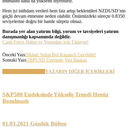
ihtimalini daha da yükseltti diyebiliriz.
Hem iyi istihdam verileri hem faiz artışı beklentileri NZDUSD’nin
güçlü devam etmesine neden olabilir. Önümüzdeki süreçte 0.8350
seviyelerine doğru bir hamle sürpriz olmaz.
Burada yer alan yatırım bilgi, yorum ve tavsiyeleri yatırım
danışmanlığı kapsamında değildir.
Canlı Forex Haber ve Yorumları için Tıklayın!
Önceki Yazı
Dikkat: Şubat Bol Kazançlı Geçebilir!
Sonraki Yazı
GBPUSD Üzerinde Veri Baskısı
BENZER YAZILAR
YAZARIN DİĞER İÇERİKLERİ
S&P500 Endeksinde Yükseliş Trendi Henüz
Bozulmadı
01.03.2021 Günlük Bülten