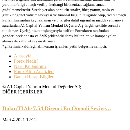
yorumlar bilgi amaçlı verilip, herhangi bir menfaat sağlama amacı
güdülmemektedir. Sitede yer alan her türlü Analiz, fikir, yorum, tablo ve
grafikler genel yatırım tavsiyesi ve finansal bilgi niteliğinde olup, ticari amaçlı
kullanılmasından kaynaklanan ve 3. kişiler dahil uğranılan maddi ve manevi
zararlardan A1 Capital Yatırım Menkul Değerler A.Ş. hiçbir şekilde sorumlu
tutulamaz. Üyeliğinizin başlangıcıyla birlikte Forexkocu tarafından
gönderilecek eposta ve SMS şeklindeki forex bültenleri ve kampanyaları
almayı da kabul etmiş sayılırsınız.
*Şirketimiz kaldıraçlı alım-satım işlemleri yetki belgesine sahiptir.
Anasayfa
Forex Nedir?
Nasıl Kullanırım?
Forex Altın Analizleri
Banka Hesap Bilgileri
© A1 Capital Yatırım Menkul Değerler A.Ş.
DİĞER İÇERİKLER
Dolar/TL’de 7.54 Direnci En Önemli Seviye…
Mart 4 2021 12:12