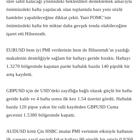
süre sabit kalacağı yönündeki beklentileri desteklemek amacıyla
önümüzdeki hafta yapılacak olan toplantıda bazı yeni sözlü
hamleler yapabileceğine dikkat çekti. Yani FOMC’nin
önümüzdeki hafta bir miktar daha gevşek tonda olabileceğine
işaret etti Hilsenrath.
EURUSD hem iyi PMI verilerinin hem de Hilsenrtah’ın yazdığı
makalenin desteliğiyle sağlam bir haftayı geride bıraktı. Haftayı
1.3270 bölgesinde kapatan parite haftalık bazda 140 pipslik bir
artış kaydetti.
GBPUSD için de USD’deki zayıflığa bağlı olarak güçlü bir hafta
geride kaldı ve 4 hafta sonra ilk kez 1.54 üzerini gördü. Haftalık
bazda 120 pipse yakın bir ralli kaydeden GBPUSD Cuma
gecesini 1.5380 bölgesinde kapattı.
AUDUSD kötü Çin HSBC imalat PMI verisinin etkisiyle haftanın
ilk yarısını zayıf geçirdi fakat haftayı 90 pipslik bir artışla 0.9260