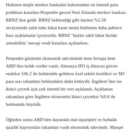
Haftanın majör merkez bankaları bakımından en önemli para
politikası kararları Perşembe gecesi Yeni Zelanda merkez bankası
RBNZ’den geldi. RBNZ beklendiği gibi faizleri %2.50
seviyesinde sabit tuttu fakat karar metni beklenen daha şahince
bazı açıklamalar içeriyordu. RBNZ ‘faizler sabit fakat ileride
artırabiliriz’ mesajı verdi kararları açıklarken.
Perşembe gününün ekonomik takviminde hem Avrupa hem
ABD’den kritik veriler vardı. Almanya IFO iş dünyası güven
endeksi 106.2 ile beklentide gelirken özel sektör kredileri ve M3
para arzı rakamları beklentiden daha kötüydü. İngiltere’den ise
ikinci çeyrek için çok önemli bir veri açıklandı. Açıklanan
rakamlara göre İngiltere ekonomisi ikinci çeyrekte %0.6 ile
beklentide büyüdü.
Öğleden sonra ABD’den dayanıklı mal siparişleri ve haftalık
işsizlik başvuruları rakamları vardı ekonomik takvimde. Manşet