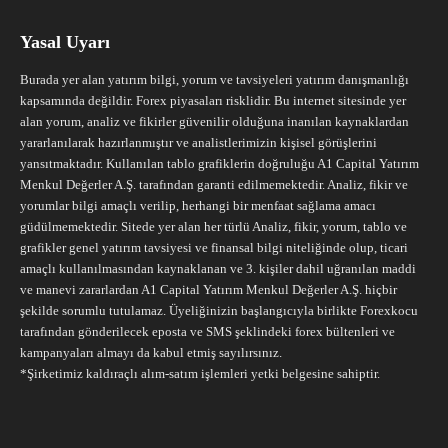
Yasal Uyarı
Burada yer alan yatırım bilgi, yorum ve tavsiyeleri yatırım danışmanlığı
kapsamında değildir. Forex piyasaları risklidir. Bu internet sitesinde yer
alan yorum, analiz ve fikirler güvenilir olduğuna inanılan kaynaklardan
yararlanılarak hazırlanmıştır ve analistlerimizin kişisel görüşlerini
yansıtmaktadır. Kullanılan tablo grafiklerin doğruluğu A1 Capital Yatırım
Menkul Değerler A.Ş. tarafından garanti edilmemektedir. Analiz, fikir ve
yorumlar bilgi amaçlı verilip, herhangi bir menfaat sağlama amacı
güdülmemektedir. Sitede yer alan her türlü Analiz, fikir, yorum, tablo ve
grafikler genel yatırım tavsiyesi ve finansal bilgi niteliğinde olup, ticari
amaçlı kullanılmasından kaynaklanan ve 3. kişiler dahil uğranılan maddi
ve manevi zararlardan A1 Capital Yatırım Menkul Değerler A.Ş. hiçbir
şekilde sorumlu tutulamaz. Üyeliğinizin başlangıcıyla birlikte Forexkocu
tarafından gönderilecek eposta ve SMS şeklindeki forex bültenleri ve
kampanyaları almayı da kabul etmiş sayılırsınız.
*Şirketimiz kaldıraçlı alım-satım işlemleri yetki belgesine sahiptir.