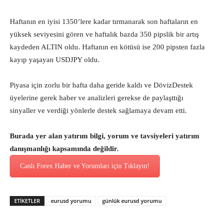
Haftanın en iyisi 1350’lere kadar tırmanarak son haftaların en
yüksek seviyesini gören ve haftalık bazda 350 pipslik bir artış
kaydeden ALTIN oldu. Haftanın en kötüsü ise 200 pipsten fazla
kayıp yaşayan USDJPY oldu.
Piyasa için zorlu bir hafta daha geride kaldı ve DövizDestek
üyelerine gerek haber ve analizleri gerekse de paylaşttığı
sinyaller ve verdiği yönlerle destek sağlamaya devam etti.
Burada yer alan yatırım bilgi, yorum ve tavsiyeleri yatırım
danışmanlığı kapsamında değildir.
Canlı Forex Haber ve Yorumları için Tıklayın!
ETİKETLER
eurusd yorumu
günlük eurusd yorumu