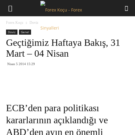
Forex
Forex Koçu
Doviz
Koçu
Doviz
Genel
Geçtiğimiz Haftaya Bakış, 31
Mart – 04 Nisan
Nisan 5 2014 15:29
ECB’den para politikası
kararlarının açıklandığı ve
ABD’den ayın en önemli