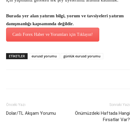
için yapmanız gereken tek şey üyelerimiz arasına katılmak.
Burada yer alan yatırım bilgi, yorum ve tavsiyeleri yatırım
danışmanlığı kapsamında değildir.
Canlı Forex Haber ve Yorumları için Tıklayın!
ETİKETLER
eurusd yorumu
günlük eurusd yorumu
Önceki Yazı
Sonraki Yazı
Dolar/TL Akşam Yorumu
Önümüzdeki Haftada Hangi
Fırsatlar Var?