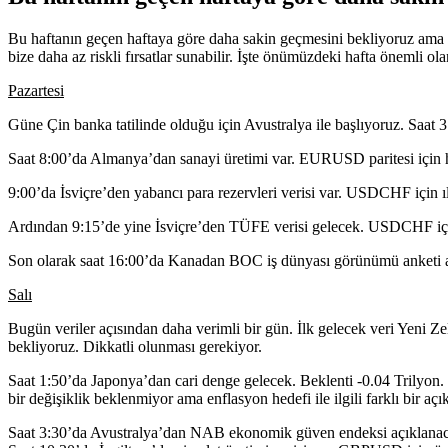
Bu haftanın geçen haftaya göre daha sakin geçmesini bekliyoruz ama bu
bize daha az riskli fırsatlar sunabilir. İşte önümüzdeki hafta önemli ola
Pazartesi
Güne Çin banka tatilinde olduğu için Avustralya ile başlıyoruz. Saat 
Saat 8:00’da Almanya’dan sanayi üretimi var. EURUSD paritesi için hafi
9:00’da İsviçre’den yabancı para rezervleri verisi var. USDCHF için ılı
Ardından 9:15’de yine İsviçre’den TÜFE verisi gelecek. USDCHF için ön
Son olarak saat 16:00’da Kanadan BOC iş dünyası görünümü anketi 
Salı
Bugün veriler açısından daha verimli bir gün. İlk gelecek veri Yeni
bekliyoruz. Dikkatli olunması gerekiyor.
Saat 1:50’da Japonya’dan cari denge gelecek. Beklenti -0.04 Trilyon.
bir değişiklik beklenmiyor ama enflasyon hedefi ile ilgili farklı bir 
Saat 3:30’da Avustralya’dan NAB ekonomik güven endeksi açıklanaca