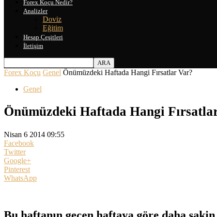
Forex Koçu Nedir?
Analizler
Doviz
Eğitim
Hesap Çeşitleri
İletişim
Forex Koçu
Genel
Önümüzdeki Haftada Hangi Fırsatlar Var?
Genel
Önümüzdeki Haftada Hangi Fırsatla
Nisan 6 2014 09:55
Facebook
Twitter
Google+
Pinterest
WhatsApp
Bu haftanın geçen haftaya göre daha sakin 