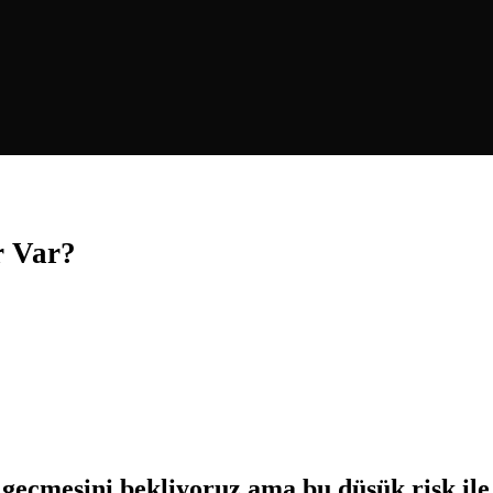
r Var?
geçmesini bekliyoruz ama bu düşük risk ile 