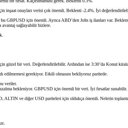
emli bir fırsat. Kaçırılmaması gerek. Beklenti 0.3%.
inşaat onayları verisi çok önemli. Beklenti -2.4%. İyi değerlendirilebi
i bu GBPUSD için önemli. Ayrıca ABD’den Jolts iş ilanları var. Bekle
vantaj sağlayabilir bizlere.
k.
güzel bir veri. Değerlendirilebilir. Ardından ise 3:30’da Konut kiralar
ı edilmemesi gerekiyor. Etkili olmasını bekliyoruz paritede.
u veriler.
 azalma bekleniyor. GBPUSD için önemli bir veri. İyi fırsatlar sunabilir.
ALTIN ve diğer USD pariteleri için oldukça önemli. Nelerin toplant
uz.