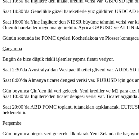
Saat 10:30’da İngiltere’den imalat üretimi verisi var. GBPUSD için ön
Saat 14:30’da Genellikle güzel hareketlerle yüz güldüren USDCAD için 
Saat 16:00’da Yine İngiltere’den NIESR büyüme tahmini verisi var k
Önemli hareketler meydana getirebilir. Ayrıca GBPUSD ve ALTIN da a
Günün sonunda ise FOMC üyeleri Kocherlakota ve Plosser konuşaca
Çarşamba
Bugün de bize düşük riskli işlemler yapma fırsatı veriyor.
Saat 2:30’da Avustralya’dan Westpac tüketici güveni var. AUDUSD için 
Saat 8:00’da Almanya ticaret dengesi verisi var. EURUSD için göz ard
Gün boyunca Çin’den iki veri gelecek. Yeni krediler ve M2 para arzı b
Saat 10:30’da İngiltere’den ticaret dengesi verisi var. Ticaret açığında
Saat 20:00’da ABD FOMC toplantı tutanakları açıklanacak. EURUSD, 
beklenebilir.
Perşembe
Gün boyunca birçok veri gelecek. İlk olarak Yeni Zelanda ile başlıyor