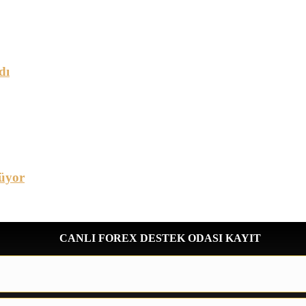
dı
üyor
CANLI FOREX DESTEK ODASI KAYIT