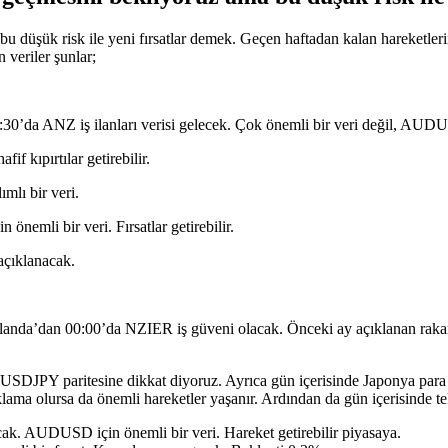
 düşük risk ile yeni fırsatlar demek. Geçen haftadan kalan hareketlerin
n veriler şunlar;
3:30’da ANZ iş ilanları verisi gelecek. Çok önemli bir veri değil, AUDU
f kıpırtılar getirebilir.
mlı bir veri.
emli bir veri. Fırsatlar getirebilir.
açıklanacak.
 Zelanda’dan 00:00’da NZIER iş güveni olacak. Önceki ay açıklanan ra
 USDJPY paritesine dikkat diyoruz. Ayrıca gün içerisinde Japonya para p
açıklama olursa da önemli hareketler yaşanır. Ardından da gün içerisinde 
k. AUDUSD için önemli bir veri. Hareket getirebilir piyasaya.