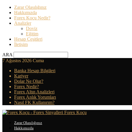
Zarar Olasılığınız
Hakkımızda
Forex Koçu Nedir?
Analizler
Doviz
Eğitim
Hesap Çeşitleri
İletişim
ARA
7 Ağustos 2026 Cuma
Banka Hesap Bilgileri
Kariyer
Dolar Ne Olur?
Forex Nedir?
Forex Altın Analizleri
Forex Anlık Yorumları
Nasıl FK Kullanırım?
Forex Koçu
Zarar Olasılığınız
Hakkımızda