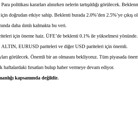
Para politikası kararları alınırken nelerin tartışıldığı görülecek. Beklenm
n doğrudan etkiye sahip. Beklenti burada 2.0%’den 2.5%’ye çıkış olma
nında daha ılımlı kalmakta bu veri.
leri için öneme haiz. ÜFE’de beklenti 0.1% ile yükselmesi yönünde. 
. ALTIN, EURUSD pariteleri ve diğer USD pariteleri için önemli.
yları görülecek. Önemli bir an olmasını bekliyoruz. Tüm piyasada önemli
 haftalardaki fırsatları bulup haber vermeye devam ediyor.
şmanlığı kapsamında değildir.