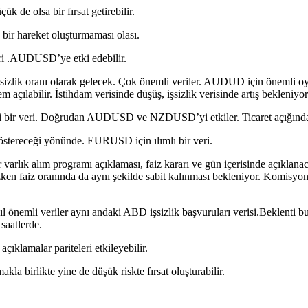
de olsa bir fırsat getirebilir.
bir hareket oluşturmaması olası.
eri .AUDUSD’ye etki edebilir.
işsizlik oranı olarak gelecek. Çok önemli veriler. AUDUD için önemli oyn
m açılabilir. İstihdam verisinde düşüş, işsizlik verisinde artış bekleniyor
li bir veri. Doğrudan AUDUSD ve NZDUSD’yi etkiler. Ticaret açığında b
 göstereceği yönünde. EURUSD için ılımlı bir veri.
lar varlık alım programı açıklaması, faiz kararı ve gün içerisinde açıkl
ken faiz oranında da aynı şekilde sabit kalınması bekleniyor. Komisyon
l önemli veriler aynı andaki ABD işsizlik başvuruları verisi.Beklenti 
saatlerde.
ıklamalar pariteleri etkileyebilir.
a birlikte yine de düşük riskte fırsat oluşturabilir.