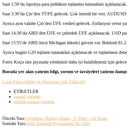
Saat 1:50’da Japonya para politikası toplantısı tutanakları açıklanacak. 
Saat 3:30’da Çin’den TÜFE gelecek. Çok önemli bir veri. AUDUSD içi
Ayrıca aynı vakitte Çin’den ÜFE verileri gelecek. Enflasyon verisi ya
Saat 14:30’da ABD’den ÜFE ve çekirdek ÜFE açıklanacak. USD parite
Saat 15:55’de ABD öncü Michigan tüketici güveni var. Beklenti 81.2
Ayrıca bugün G20 toplantı tutanakları açıklanacak ve toplantının deta
Forex Koçu size piyasada yönünüzü daha iyi bulabilmeniz için gelecek
Burada yer alan yatırım bilgi, yorum ve tavsiyeleri yatırım danı
Canlı Forex Haber ve Yorumları için Tıklayın!
ETİKETLER
eurusd yorumu
günlük eurusd yorumu
Önceki Yazı
Geçtiğimiz Haftaya Bakış, 31 Mart – 04 Nisan
Sonraki Yazı
Hafta Sonunda Piyasalarda Ne Oldu