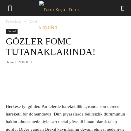
Forex
Forex Koçu
Genel
Koçu
Genel
GÖZLER FOMC
TUTANAKLARINDA!
Nisan 6 2016 09:11
Herkese iyi günler. Paritelerde hareketlilik açısında son derece
hareketli bir dönemdeyiz. Dün piyasalarda belirsizlik durumunun
hakim olması nedeniyle sarı metal güvenli liman olarak talep
gördü. Diğer yandan Brexit kaygılarının devam etmesi nedeniyle