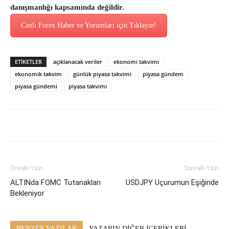
danışmanlığı kapsamında değildir.
Canlı Forex Haber ve Yorumları için Tıklayın!
ETİKETLER
açıklanacak veriler
ekonomi takvimi
ekonomik takvim
günlük piyasa takvimi
piyasa gündem
piyasa gündemi
piyasa takvimi
Önceki Yazı
Sonraki Yazı
ALTINda FOMC Tutanakları
USDJPY Uçurumun Eşiğinde
Bekleniyor
BENZER YAZILAR
YAZARIN DİĞER İÇERİKLERİ