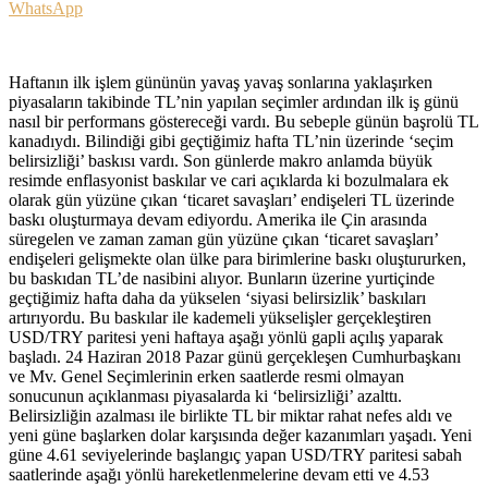
WhatsApp
Haftanın ilk işlem gününün yavaş yavaş sonlarına yaklaşırken
piyasaların takibinde TL’nin yapılan seçimler ardından ilk iş günü
nasıl bir performans göstereceği vardı. Bu sebeple günün başrolü TL
kanadıydı. Bilindiği gibi geçtiğimiz hafta TL’nin üzerinde ‘seçim
belirsizliği’ baskısı vardı. Son günlerde makro anlamda büyük
resimde enflasyonist baskılar ve cari açıklarda ki bozulmalara ek
olarak gün yüzüne çıkan ‘ticaret savaşları’ endişeleri TL üzerinde
baskı oluşturmaya devam ediyordu. Amerika ile Çin arasında
süregelen ve zaman zaman gün yüzüne çıkan ‘ticaret savaşları’
endişeleri gelişmekte olan ülke para birimlerine baskı oluştururken,
bu baskıdan TL’de nasibini alıyor. Bunların üzerine yurtiçinde
geçtiğimiz hafta daha da yükselen ‘siyasi belirsizlik’ baskıları
artırıyordu. Bu baskılar ile kademeli yükselişler gerçekleştiren
USD/TRY paritesi yeni haftaya aşağı yönlü gapli açılış yaparak
başladı. 24 Haziran 2018 Pazar günü gerçekleşen Cumhurbaşkanı
ve Mv. Genel Seçimlerinin erken saatlerde resmi olmayan
sonucunun açıklanması piyasalarda ki ‘belirsizliği’ azalttı.
Belirsizliğin azalması ile birlikte TL bir miktar rahat nefes aldı ve
yeni güne başlarken dolar karşısında değer kazanımları yaşadı. Yeni
güne 4.61 seviyelerinde başlangıç yapan USD/TRY paritesi sabah
saatlerinde aşağı yönlü hareketlenmelerine devam etti ve 4.53