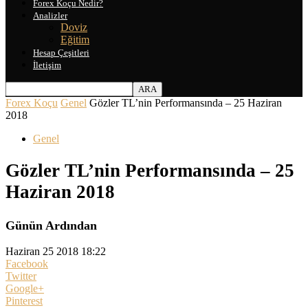
Forex Koçu Nedir?
Analizler
Doviz
Eğitim
Hesap Çeşitleri
İletişim
Forex Koçu
Genel
Gözler TL’nin Performansında – 25 Haziran
2018
Genel
Gözler TL’nin Performansında – 25
Haziran 2018
Günün Ardından
Haziran 25 2018 18:22
Facebook
Twitter
Google+
Pinterest