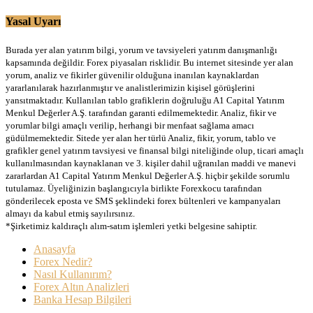
Yasal Uyarı
Burada yer alan yatırım bilgi, yorum ve tavsiyeleri yatırım danışmanlığı
kapsamında değildir. Forex piyasaları risklidir. Bu internet sitesinde yer alan
yorum, analiz ve fikirler güvenilir olduğuna inanılan kaynaklardan
yararlanılarak hazırlanmıştır ve analistlerimizin kişisel görüşlerini
yansıtmaktadır. Kullanılan tablo grafiklerin doğruluğu A1 Capital Yatırım
Menkul Değerler A.Ş. tarafından garanti edilmemektedir. Analiz, fikir ve
yorumlar bilgi amaçlı verilip, herhangi bir menfaat sağlama amacı
güdülmemektedir. Sitede yer alan her türlü Analiz, fikir, yorum, tablo ve
grafikler genel yatırım tavsiyesi ve finansal bilgi niteliğinde olup, ticari amaçlı
kullanılmasından kaynaklanan ve 3. kişiler dahil uğranılan maddi ve manevi
zararlardan A1 Capital Yatırım Menkul Değerler A.Ş. hiçbir şekilde sorumlu
tutulamaz. Üyeliğinizin başlangıcıyla birlikte Forexkocu tarafından
gönderilecek eposta ve SMS şeklindeki forex bültenleri ve kampanyaları
almayı da kabul etmiş sayılırsınız.
*Şirketimiz kaldıraçlı alım-satım işlemleri yetki belgesine sahiptir.
Anasayfa
Forex Nedir?
Nasıl Kullanırım?
Forex Altın Analizleri
Banka Hesap Bilgileri