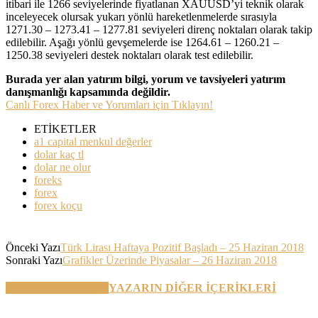
itibari ile 1266 seviyelerinde fiyatlanan XAUUSD’yi teknik olarak
inceleyecek olursak yukarı yönlü hareketlenmelerde sırasıyla
1271.30 – 1273.41 – 1277.81 seviyeleri direnç noktaları olarak takip
edilebilir. Aşağı yönlü gevşemelerde ise 1264.61 – 1260.21 –
1250.38 seviyeleri destek noktaları olarak test edilebilir.
Burada yer alan yatırım bilgi, yorum ve tavsiyeleri yatırım
danışmanlığı kapsamında değildir.
Canlı Forex Haber ve Yorumları için Tıklayın!
ETİKETLER
a1 capital menkul değerler
dolar kaç tl
dolar ne olur
foreks
forex
forex koçu
Önceki Yazı
Türk Lirası Haftaya Pozitif Başladı – 25 Haziran 2018
Sonraki Yazı
Grafikler Üzerinde Piyasalar – 26 Haziran 2018
BENZER YAZILAR
YAZARIN DİĞER İÇERİKLERİ