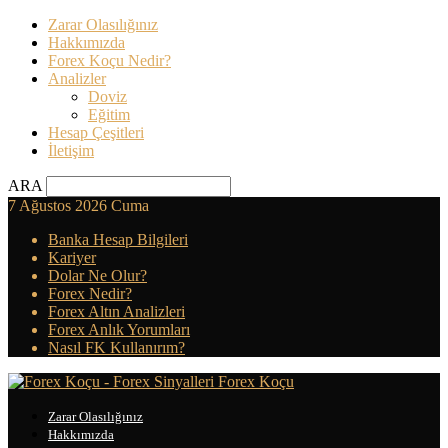
Zarar Olasılığınız
Hakkımızda
Forex Koçu Nedir?
Analizler
Doviz
Eğitim
Hesap Çeşitleri
İletişim
ARA
7 Ağustos 2026 Cuma
Banka Hesap Bilgileri
Kariyer
Dolar Ne Olur?
Forex Nedir?
Forex Altın Analizleri
Forex Anlık Yorumları
Nasıl FK Kullanırım?
Forex Koçu
Zarar Olasılığınız
Hakkımızda