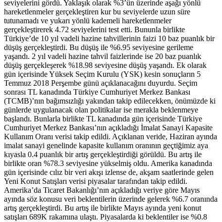
seviyelerini gördü. Yaklaşık olarak %3’ün üzerinde aşağı yönlü
hareketlenmeler gerçekleştiren kur bu seviyelerde uzun süre
tutunamadı ve yukarı yönlü kademeli hareketlenmeler
gerçekleştirerek 4.72 seviyelerini test etti. Bununla birlikte
Türkiye’de 10 yıl vadeli hazine tahvillerinin faizi 10 baz puanlık bir
düşüş gerçekleştirdi. Bu düşüş ile %6.95 seviyesine gerileme
yaşandı. 2 yıl vadeli hazine tahvil faizlerinde ise 20 baz puanlık
düşüş gerçekleşerek %18.98 seviyesine düşüş yaşandı. Ek olarak
gün içerisinde Yüksek Seçim Kurulu (YSK) kesin sonuçların 5
Temmuz 2018 Perşembe günü açıklanacağını duyurdu. Seçim
sonrası TL kanadında Türkiye Cumhuriyet Merkez Bankası
(TCMB)’nın bağımsızlığı yakından takip edilecekken, önümüzde ki
günlerde uygulanacak olan politikalar ise merakla beklenmeye
başlandı. Bunlarla birlikte TL kanadında gün içerisinde Türkiye
Cumhuriyet Merkez Bankası’nın açıkladığı İmalat Sanayi Kapasite
Kullanım Oranı verisi takip edildi. Açıklanan veride, Haziran ayında
imalat sanayi genelinde kapasite kullanım oranının geçtiğimiz aya
kıyasla 0.4 puanlık bir artış gerçekleştirdiği görüldü. Bu artış ile
birlikte oran %78.3 seviyesine yükselmiş oldu. Amerika kanadında
gün içerisinde cılız bir veri akışı izlense de, akşam saatlerinde gelen
Yeni Konut Satışları verisi piyasalar tarafından takip edildi.
Amerika’da Ticaret Bakanlığı’nın açıkladığı veriye göre Mayıs
ayında söz konusu veri beklentilerin üzerinde gelerek %6.7 oranında
artış gerçekleştirdi. Bu artış ile birlikte Mayıs ayında yeni konut
satışları 689K rakamına ulaştı. Piyasalarda ki beklentiler ise %0.8