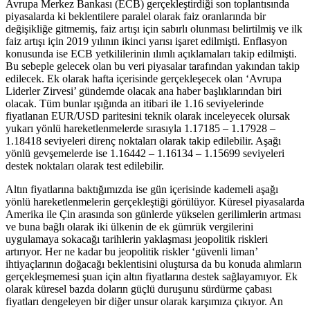
Avrupa Merkez Bankası (ECB) gerçekleştirdiği son toplantısında
piyasalarda ki beklentilere paralel olarak faiz oranlarında bir
değişikliğe gitmemiş, faiz artışı için sabırlı olunması belirtilmiş ve ilk
faiz artışı için 2019 yılının ikinci yarısı işaret edilmişti. Enflasyon
konusunda ise ECB yetkililerinin ılımlı açıklamaları takip edilmişti.
Bu sebeple gelecek olan bu veri piyasalar tarafından yakından takip
edilecek. Ek olarak hafta içerisinde gerçekleşecek olan ‘Avrupa
Liderler Zirvesi’ gündemde olacak ana haber başlıklarından biri
olacak. Tüm bunlar ışığında an itibari ile 1.16 seviyelerinde
fiyatlanan EUR/USD paritesini teknik olarak inceleyecek olursak
yukarı yönlü hareketlenmelerde sırasıyla 1.17185 – 1.17928 –
1.18418 seviyeleri direnç noktaları olarak takip edilebilir. Aşağı
yönlü gevşemelerde ise 1.16442 – 1.16134 – 1.15699 seviyeleri
destek noktaları olarak test edilebilir.
Altın fiyatlarına baktığımızda ise gün içerisinde kademeli aşağı
yönlü hareketlenmelerin gerçekleştiği görülüyor. Küresel piyasalarda
Amerika ile Çin arasında son günlerde yükselen gerilimlerin artması
ve buna bağlı olarak iki ülkenin de ek gümrük vergilerini
uygulamaya sokacağı tarihlerin yaklaşması jeopolitik riskleri
artırıyor. Her ne kadar bu jeopolitik riskler ‘güvenli liman’
ihtiyaçlarının doğacağı beklentisini oluştursa da bu konuda alımların
gerçekleşmemesi şuan için altın fiyatlarına destek sağlayamıyor. Ek
olarak küresel bazda doların güçlü duruşunu sürdürme çabası
fiyatları dengeleyen bir diğer unsur olarak karşımıza çıkıyor. An