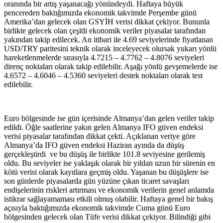
oranında bir artış yaşanacağı yönündeydi. Haftaya büyük
pencereden baktığımızda ekonomik takvimde Perşembe günü
Amerika’dan gelecek olan GSYİH verisi dikkat çekiyor. Bununla
birlikte gelecek olan çeşitli ekonomik veriler piyasalar tarafından
yakından takip edilecek. An itibari ile 4.69 seviyelerinde fiyatlanan
USD/TRY paritesini teknik olarak inceleyecek olursak yukarı yönlü
hareketlenmelerde sırasıyla 4.7215 – 4.7762 – 4.8076 seviyeleri
direnç noktaları olarak takip edilebilir. Aşağı yönlü gevşemelerde ise
4.6572 – 4.6046 – 4.5360 seviyeleri destek noktaları olarak test
edilebilir.
Euro bölgesinde ise gün içerisinde Almanya’dan gelen veriler takip
edildi. Öğle saatlerine yakın gelen Almanya IFO güven endeksi
verisi piyasalar tarafından dikkat çekti. Açıklanan veriye göre
Almanya’da IFO güven endeksi Haziran ayında da düşüş
gerçekleştirdi ve bu düşüş ile birlikte 101.8 seviyesine gerilemiş
oldu. Bu seviyeler ise yaklaşık olarak bir yıldan uzun bir sürenin en
kötü verisi olarak kayıtlara geçmiş oldu. Yaşanan bu düşüşlere ise
son günlerde piyasalarda gün yüzüne çıkan ticaret savaşları
endişelerinin riskleri artırması ve ekonomik verilerin genel anlamda
istikrar sağlayamaması etkili olmuş olabilir. Haftaya genel bir bakış
açısıyla baktığımızda ekonomik takvimde Cuma günü Euro
bölgesinden gelecek olan Tüfe verisi dikkat çekiyor. Bilindiği gibi