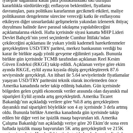
iyileşme sağlanana kadar para politikasındaki sıkı duruşun
kararlılıkla sürdürüleceği; enflasyon beklentileri, fiyatlama
davranışları, para politikası kararlarının gecikmeli etkileri, maliye
politikasının dengelenme sürecine vereceği katkı ile enflasyonu
etkileyen diğer unsurlardaki gelişmelerin yakından izlenerek ihtiyaç
duyulması halinde ilave parasal sıkılaşma yapılabileceğini
açıklamalarına ekledi. Hafta içerisinde siyasi kanatta MHP Lideri
Devlet Bahçeli’nin yerel seçimlerde Cumhur İttifakı’ndan
çekileceğini açıklaması ile yukarı yönlü kademeli hareketlenmeler
gerçekleştiren USD/TRY paritesi, merkez bankasının verdiği bu
karar ile birlikte aşağı yönlü gevşeme eğilimleri yaşadı. Bununla
birlikte gün içerisinde TCMB tarafından açıklanan Reel Kesim
Güven Endeksi (RKGE) takip edildi. Açıklanan veriye göre ekim
ayında RKGE, eylül ayına kıyasla düşüş gerçekleştirerek 87.6
seviyesinde gerçekleşti. An itibari ile 5.64 seviyelerinde fiyatlamalar
yaşayan USD/TRY paritesini teknik olarak incelemeden önce
Amerika kanadında neler takip edilmiş bakalım. Gün içerisinde
bölgeden gelen çeşitli ekonomik veriler arasında olan dayanıklı mal
siparişleri Eylül ayında artış gerçekleştirdi. Amerika Ticaret
Bakanlığı’nın açıkladığı verilere göre %0.8 artış gerçekleştiren
dayanıklı mal siparişleri böylelikle son 4 ay içerisinde 3 defa artmış
oldu. Bununla birlikte Amerika kanadında gün içerisinde takip
edilen bir diğer veri ise işsizlik maaşı başvuruları idi. Amerika
Çalışma Bakanlığı’nın açıkladığı veriye göre 20 Ekim’de sona eren
haftada işsizlik maaşı başvuruları 5K artış gerçekleştirdi ve 215K