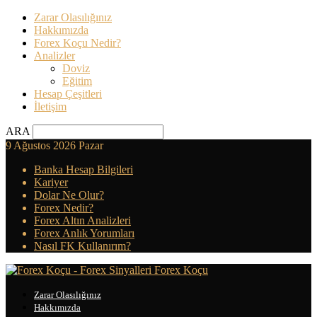
Zarar Olasılığınız
Hakkımızda
Forex Koçu Nedir?
Analizler
Doviz
Eğitim
Hesap Çeşitleri
İletişim
ARA
9 Ağustos 2026 Pazar
Banka Hesap Bilgileri
Kariyer
Dolar Ne Olur?
Forex Nedir?
Forex Altın Analizleri
Forex Anlık Yorumları
Nasıl FK Kullanırım?
Forex Koçu
Zarar Olasılığınız
Hakkımızda