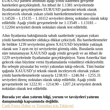
EUR/USD paritesi ardından aşağı yönlü kademeli gevşeme
hareketleri gerçekleştirdi. An itibari ile 1.1381 seviyelerinde
fiyatlamalar gerçekleştiren EUR/USD paritesini teknik olarak
inceleyecek olursak yukarı yönlü hareketlenmelerde sırasıyla
1.14526 – 1.15135 – 1.16112 seviyeleri direnç noktaları olarak takip
edilebilir. Aşağı yönlü gevşemelerde ise 1.13549 – 1.13181 –
1.12204 seviyeleri destek noktaları olarak test edilebilir.
Altın fiyatlarına baktığımızda sabah saatlerinde yaşanan yukarı
yönlü hareketlenmeler oldukça dikkat çekiciydi. Bu hareketlenmeler
ile birlikte 1239 seviyelerini gören XAUUSD böylelikle yaklaşık
olarak son 3 ayın en iyi seviyelerini görmüş oldu. Buralarda uzun
süre tutunamayan XAUUSD aşağı yönlü gevşedi ve an itibari ile
1229 seviyelerinde fiyatlamalar gerçekleştiriyor. Yarın Amerika’dan
gelecek olan büyüme verisi fiyatlamalarda volatiliteyi etkileyebilir.
Bu sebeple piyasalar bu veriyi yakından takip edecek. Tüm bunlar
ışığında XAUUSD’yi teknik olarak inceleyecek olursak yukarı
yönlü hareketlenmelerde sırasıyla 1238.93 – 1246.94 – 1255.31
seviyeleri direnç noktaları olarak takip edilebilir. Aşağı yönlü
gevşemelerde ise 1222.91 – 1214.90 – 1207.24 seviyeleri destek
noktaları olarak test edilebilir.
Burada yer alan yatırım bilgi, yorum ve tavsiyeleri yatırım
danışmanlığı kapsamında değildir.
Canlı Forex Haber ve Yorumları için Tıklayın!