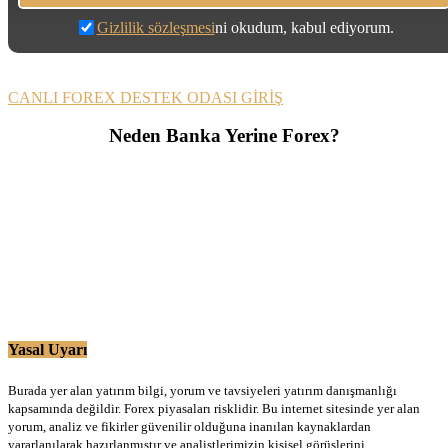
Gizlilik sözleşmesi
ni okudum, kabul ediyorum.
CANLI FOREX DESTEK ODASI GİRİŞ
Neden Banka Yerine Forex?
Yasal Uyarı
Burada yer alan yatırım bilgi, yorum ve tavsiyeleri yatırım danışmanlığı
kapsamında değildir. Forex piyasaları risklidir. Bu internet sitesinde yer alan
yorum, analiz ve fikirler güvenilir olduğuna inanılan kaynaklardan
yararlanılarak hazırlanmıştır ve analistlerimizin kişisel görüşlerini