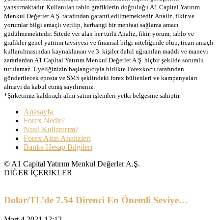
yansıtmaktadır. Kullanılan tablo grafiklerin doğruluğu A1 Capital Yatırım
Menkul Değerler A.Ş. tarafından garanti edilmemektedir. Analiz, fikir ve
yorumlar bilgi amaçlı verilip, herhangi bir menfaat sağlama amacı
güdülmemektedir. Sitede yer alan her türlü Analiz, fikir, yorum, tablo ve
grafikler genel yatırım tavsiyesi ve finansal bilgi niteliğinde olup, ticari amaçlı
kullanılmasından kaynaklanan ve 3. kişiler dahil uğranılan maddi ve manevi
zararlardan A1 Capital Yatırım Menkul Değerler A.Ş. hiçbir şekilde sorumlu
tutulamaz. Üyeliğinizin başlangıcıyla birlikte Forexkocu tarafından
gönderilecek eposta ve SMS şeklindeki forex bültenleri ve kampanyaları
almayı da kabul etmiş sayılırsınız.
*Şirketimiz kaldıraçlı alım-satım işlemleri yetki belgesine sahiptir.
Anasayfa
Forex Nedir?
Nasıl Kullanırım?
Forex Altın Analizleri
Banka Hesap Bilgileri
© A1 Capital Yatırım Menkul Değerler A.Ş.
DİĞER İÇERİKLER
Dolar/TL’de 7.54 Direnci En Önemli Seviye…
Mart 4 2021 12:12