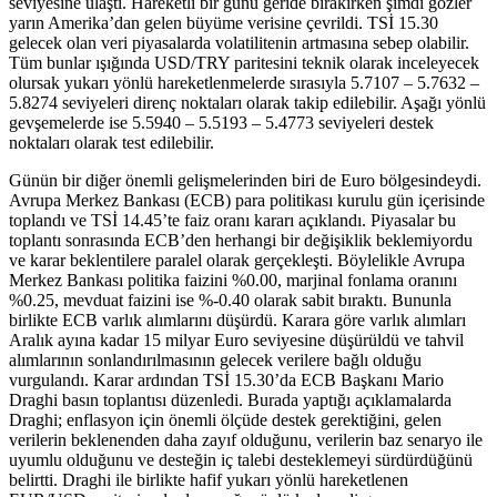
seviyesine ulaştı. Hareketli bir günü geride bırakırken şimdi gözler
yarın Amerika’dan gelen büyüme verisine çevrildi. TSİ 15.30
gelecek olan veri piyasalarda volatilitenin artmasına sebep olabilir.
Tüm bunlar ışığında USD/TRY paritesini teknik olarak inceleyecek
olursak yukarı yönlü hareketlenmelerde sırasıyla 5.7107 – 5.7632 –
5.8274 seviyeleri direnç noktaları olarak takip edilebilir. Aşağı yönlü
gevşemelerde ise 5.5940 – 5.5193 – 5.4773 seviyeleri destek
noktaları olarak test edilebilir.
Günün bir diğer önemli gelişmelerinden biri de Euro bölgesindeydi.
Avrupa Merkez Bankası (ECB) para politikası kurulu gün içerisinde
toplandı ve TSİ 14.45’te faiz oranı kararı açıklandı. Piyasalar bu
toplantı sonrasında ECB’den herhangi bir değişiklik beklemiyordu
ve karar beklentilere paralel olarak gerçekleşti. Böylelikle Avrupa
Merkez Bankası politika faizini %0.00, marjinal fonlama oranını
%0.25, mevduat faizini ise %-0.40 olarak sabit bıraktı. Bununla
birlikte ECB varlık alımlarını düşürdü. Karara göre varlık alımları
Aralık ayına kadar 15 milyar Euro seviyesine düşürüldü ve tahvil
alımlarının sonlandırılmasının gelecek verilere bağlı olduğu
vurgulandı. Karar ardından TSİ 15.30’da ECB Başkanı Mario
Draghi basın toplantısı düzenledi. Burada yaptığı açıklamalarda
Draghi; enflasyon için önemli ölçüde destek gerektiğini, gelen
verilerin beklenenden daha zayıf olduğunu, verilerin baz senaryo ile
uyumlu olduğunu ve desteğin iç talebi desteklemeyi sürdürdüğünü
belirtti. Draghi ile birlikte hafif yukarı yönlü hareketlenen