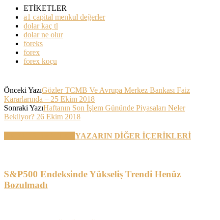
ETİKETLER
a1 capital menkul değerler
dolar kaç tl
dolar ne olur
foreks
forex
forex koçu
Önceki Yazı
Gözler TCMB Ve Avrupa Merkez Bankası Faiz
Kararlarında – 25 Ekim 2018
Sonraki Yazı
Haftanın Son İşlem Gününde Piyasaları Neler
Bekliyor? 26 Ekim 2018
BENZER YAZILAR
YAZARIN DİĞER İÇERİKLERİ
S&P500 Endeksinde Yükseliş Trendi Henüz
Bozulmadı