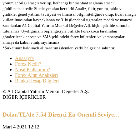
yorumlar bilgi amaçlı verilip, herhangi bir menfaat sağlama amacı
güdülmemektedir. Sitede yer alan her türlü Analiz, fikir, yorum, tablo ve
grafikler genel yatırım tavsiyesi ve finansal bilgi niteliğinde olup, ticari amaçlı
kullanılmasından kaynaklanan ve 3. kişiler dahil uğranılan maddi ve manevi
zararlardan A1 Capital Yatırım Menkul Değerler A.Ş. hiçbir şekilde sorumlu
tutulamaz. Üyeliğinizin başlangıcıyla birlikte Forexkocu tarafından
gönderilecek eposta ve SMS şeklindeki forex bültenleri ve kampanyaları
almayı da kabul etmiş sayılırsınız.
*Şirketimiz kaldıraçlı alım-satım işlemleri yetki belgesine sahiptir.
Anasayfa
Forex Nedir?
Nasıl Kullanırım?
Forex Altın Analizleri
Banka Hesap Bilgileri
© A1 Capital Yatırım Menkul Değerler A.Ş.
DİĞER İÇERİKLER
Dolar/TL’de 7.54 Direnci En Önemli Seviye…
Mart 4 2021 12:12