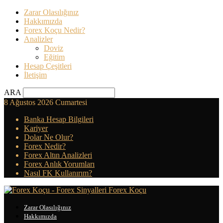
Zarar Olasılığınız
Hakkımızda
Forex Koçu Nedir?
Analizler
Doviz
Eğitim
Hesap Çeşitleri
İletişim
ARA
8 Ağustos 2026 Cumartesi
Banka Hesap Bilgileri
Kariyer
Dolar Ne Olur?
Forex Nedir?
Forex Altın Analizleri
Forex Anlık Yorumları
Nasıl FK Kullanırım?
Forex Koçu
Zarar Olasılığınız
Hakkımızda