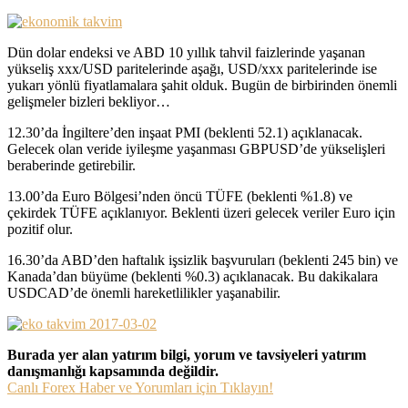
Dün dolar endeksi ve ABD 10 yıllık tahvil faizlerinde yaşanan
yükseliş xxx/USD paritelerinde aşağı, USD/xxx paritelerinde ise
yukarı yönlü fiyatlamalara şahit olduk. Bugün de birbirinden önemli
gelişmeler bizleri bekliyor…
12.30’da İngiltere’den inşaat PMI (beklenti 52.1) açıklanacak.
Gelecek olan veride iyileşme yaşanması GBPUSD’de yükselişleri
beraberinde getirebilir.
13.00’da Euro Bölgesi’nden öncü TÜFE (beklenti %1.8) ve
çekirdek TÜFE açıklanıyor. Beklenti üzeri gelecek veriler Euro için
pozitif olur.
16.30’da ABD’den haftalık işsizlik başvuruları (beklenti 245 bin) ve
Kanada’dan büyüme (beklenti %0.3) açıklanacak. Bu dakikalara
USDCAD’de önemli hareketlilikler yaşanabilir.
Burada yer alan yatırım bilgi, yorum ve tavsiyeleri yatırım
danışmanlığı kapsamında değildir.
Canlı Forex Haber ve Yorumları için Tıklayın!