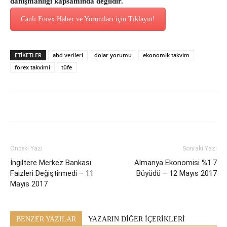
danışmanlığı kapsamında değildir.
Canlı Forex Haber ve Yorumları için Tıklayın!
ETİKETLER
abd verileri
dolar yorumu
ekonomik takvim
forex takvimi
tüfe
Önceki Yazı
Sonraki Yazı
İngiltere Merkez Bankası
Almanya Ekonomisi %1.7
Faizleri Değiştirmedi – 11
Büyüdü – 12 Mayıs 2017
Mayıs 2017
BENZER YAZILAR
YAZARIN DİĞER İÇERİKLERİ