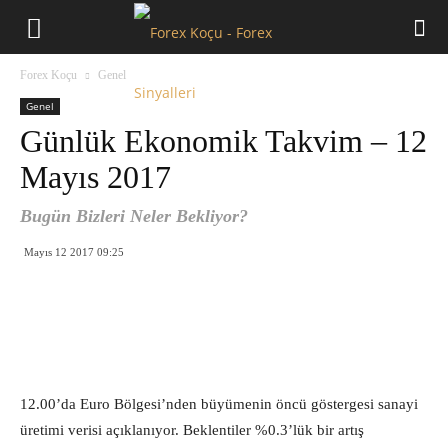
Forex
Forex Koçu
Genel
Koçu
Genel
Günlük Ekonomik Takvim – 12
Mayıs 2017
Bugün Bizleri Neler Bekliyor?
Mayıs 12 2017 09:25
12.00’da Euro Bölgesi’nden büyümenin öncü göstergesi sanayi
üretimi verisi açıklanıyor. Beklentiler %0.3’lük bir artış