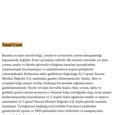
Yasal Uyarı
Burada yer alan yatırım bilgi, yorum ve tavsiyeleri yatırım danışmanlığı
kapsamında değildir. Forex piyasaları risklidir. Bu internet sitesinde yer alan
yorum, analiz ve fikirler güvenilir olduğuna inanılan kaynaklardan
yararlanılarak hazırlanmıştır ve analistlerimizin kişisel görüşlerini
yansıtmaktadır. Kullanılan tablo grafiklerin doğruluğu A1 Capital Yatırım
Menkul Değerler A.Ş. tarafından garanti edilmemektedir. Analiz, fikir ve
yorumlar bilgi amaçlı verilip, herhangi bir menfaat sağlama amacı
güdülmemektedir. Sitede yer alan her türlü Analiz, fikir, yorum, tablo ve
grafikler genel yatırım tavsiyesi ve finansal bilgi niteliğinde olup, ticari amaçlı
kullanılmasından kaynaklanan ve 3. kişiler dahil uğranılan maddi ve manevi
zararlardan A1 Capital Yatırım Menkul Değerler A.Ş. hiçbir şekilde sorumlu
tutulamaz. Üyeliğinizin başlangıcıyla birlikte Forexkocu tarafından
gönderilecek eposta ve SMS şeklindeki forex bültenleri ve kampanyaları