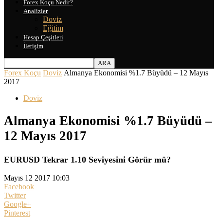
Forex Koçu Nedir?
Analizler
Doviz
Eğitim
Hesap Çeşitleri
İletişim
Forex Koçu
Doviz
Almanya Ekonomisi %1.7 Büyüdü – 12 Mayıs
2017
Doviz
Almanya Ekonomisi %1.7 Büyüdü –
12 Mayıs 2017
EURUSD Tekrar 1.10 Seviyesini Görür mü?
Mayıs 12 2017 10:03
Facebook
Twitter
Google+
Pinterest