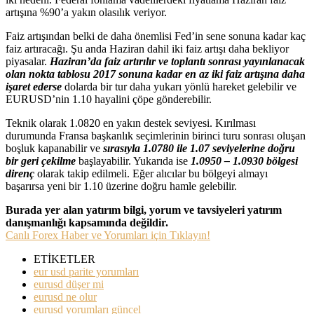
artışına %90’a yakın olasılık veriyor.
Faiz artışından belki de daha önemlisi Fed’in sene sonuna kadar kaç
faiz artıracağı. Şu anda Haziran dahil iki faiz artışı daha bekliyor
piyasalar.
Haziran’da faiz artırılır ve toplantı sonrası yayınlanacak
olan nokta tablosu 2017 sonuna kadar en az iki faiz artışına daha
işaret ederse
dolarda bir tur daha yukarı yönlü hareket gelebilir ve
EURUSD’nin 1.10 hayalini çöpe gönderebilir.
Teknik olarak 1.0820 en yakın destek seviyesi. Kırılması
durumunda Fransa başkanlık seçimlerinin birinci turu sonrası oluşan
boşluk kapanabilir ve
sırasıyla 1.0780 ile 1.07 seviyelerine doğru
bir geri çekilme
başlayabilir. Yukarıda ise
1.0950 – 1.0930 bölgesi
direnç
olarak takip edilmeli. Eğer alıcılar bu bölgeyi almayı
başarırsa yeni bir 1.10 üzerine doğru hamle gelebilir.
Burada yer alan yatırım bilgi, yorum ve tavsiyeleri yatırım
danışmanlığı kapsamında değildir.
Canlı Forex Haber ve Yorumları için Tıklayın!
ETİKETLER
eur usd parite yorumları
eurusd düşer mi
eurusd ne olur
eurusd yorumları güncel