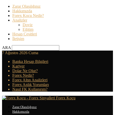
Zarar Olasılığınız
Hakkımızda
Forex Koçu Nedir?
Analizler
Doviz
Eğitim
Hesap Çeşitleri
İletişim
ARA
7 Ağustos 2026 Cuma
Banka Hesap Bilgileri
Kariyer
Dolar Ne Olur?
Forex Nedir?
Forex Altın Analizleri
Forex Anlık Yorumları
Nasıl FK Kullanırım?
Forex Koçu
Zarar Olasılığınız
Hakkımızda