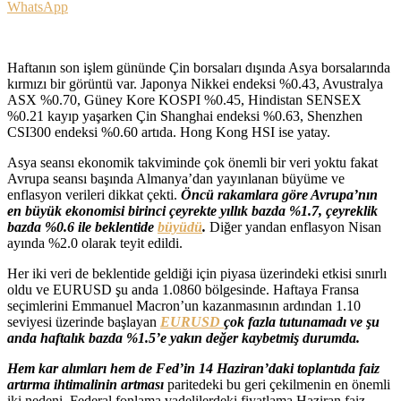
WhatsApp
Haftanın son işlem gününde Çin borsaları dışında Asya borsalarında
kırmızı bir görüntü var. Japonya Nikkei endeksi %0.43, Avustralya
ASX %0.70, Güney Kore KOSPI %0.45, Hindistan SENSEX
%0.21 kayıp yaşarken Çin Shanghai endeksi %0.63, Shenzhen
CSI300 endeksi %0.60 artıda. Hong Kong HSI ise yatay.
Asya seansı ekonomik takviminde çok önemli bir veri yoktu fakat
Avrupa seansı başında Almanya’dan yayınlanan büyüme ve
enflasyon verileri dikkat çekti.
Öncü rakamlara göre Avrupa’nın
en büyük ekonomisi birinci çeyrekte yıllık bazda %1.7, çeyreklik
bazda %0.6 ile beklentide
büyüdü
.
Diğer yandan enflasyon Nisan
ayında %2.0 olarak teyit edildi.
Her iki veri de beklentide geldiği için piyasa üzerindeki etkisi sınırlı
oldu ve EURUSD şu anda 1.0860 bölgesinde. Haftaya Fransa
seçimlerini Emmanuel Macron’un kazanmasının ardından 1.10
seviyesi üzerinde başlayan
EURUSD
çok fazla tutunamadı ve şu
anda haftalık bazda %1.5’e yakın değer kaybetmiş durumda.
Hem kar alımları hem de Fed’in 14 Haziran’daki toplantıda faiz
artırma ihtimalinin artması
paritedeki bu geri çekilmenin en önemli
iki nedeni. Federal fonlama vadelilerdeki fiyatlama Haziran faiz