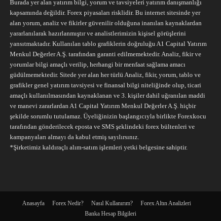
Burada yer alan yatırım bilgi, yorum ve tavsiyeleri yatırım danışmanlığı
kapsamında değildir. Forex piyasaları risklidir. Bu internet sitesinde yer
alan yorum, analiz ve fikirler güvenilir olduğuna inanılan kaynaklardan
yararlanılarak hazırlanmıştır ve analistlerimizin kişisel görüşlerini
yansıtmaktadır. Kullanılan tablo grafiklerin doğruluğu A1 Capital Yatırım
Menkul Değerler A.Ş. tarafından garanti edilmemektedir. Analiz, fikir ve
yorumlar bilgi amaçlı verilip, herhangi bir menfaat sağlama amacı
güdülmemektedir. Sitede yer alan her türlü Analiz, fikir, yorum, tablo ve
grafikler genel yatırım tavsiyesi ve finansal bilgi niteliğinde olup, ticari
amaçlı kullanılmasından kaynaklanan ve 3. kişiler dahil uğranılan maddi
ve manevi zararlardan A1 Capital Yatırım Menkul Değerler A.Ş. hiçbir
şekilde sorumlu tutulamaz. Üyeliğinizin başlangıcıyla birlikte Forexkocu
tarafından gönderilecek eposta ve SMS şeklindeki forex bültenleri ve
kampanyaları almayı da kabul etmiş sayılırsınız.
*Şirketimiz kaldıraçlı alım-satım işlemleri yetki belgesine sahiptir.
Anasayfa
Forex Nedir?
Nasıl Kullanırım?
Forex Altın Analizleri
Banka Hesap Bilgileri