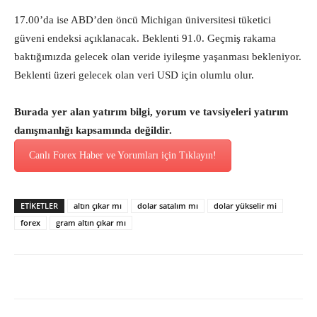
17.00’da ise ABD’den öncü Michigan üniversitesi tüketici
güveni endeksi açıklanacak. Beklenti 91.0. Geçmiş rakama
baktığımızda gelecek olan veride iyileşme yaşanması bekleniyor.
Beklenti üzeri gelecek olan veri USD için olumlu olur.
Burada yer alan yatırım bilgi, yorum ve tavsiyeleri yatırım
danışmanlığı kapsamında değildir.
Canlı Forex Haber ve Yorumları için Tıklayın!
ETİKETLER
altın çıkar mı
dolar satalım mı
dolar yükselir mi
forex
gram altın çıkar mı