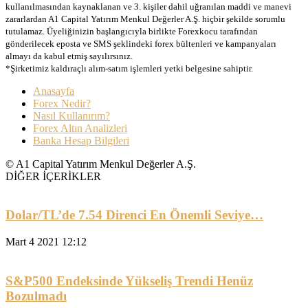
kullanılmasından kaynaklanan ve 3. kişiler dahil uğranılan maddi ve manevi
zararlardan A1 Capital Yatırım Menkul Değerler A.Ş. hiçbir şekilde sorumlu
tutulamaz. Üyeliğinizin başlangıcıyla birlikte Forexkocu tarafından
gönderilecek eposta ve SMS şeklindeki forex bültenleri ve kampanyaları
almayı da kabul etmiş sayılırsınız.
*Şirketimiz kaldıraçlı alım-satım işlemleri yetki belgesine sahiptir.
Anasayfa
Forex Nedir?
Nasıl Kullanırım?
Forex Altın Analizleri
Banka Hesap Bilgileri
© A1 Capital Yatırım Menkul Değerler A.Ş.
DİĞER İÇERİKLER
Dolar/TL’de 7.54 Direnci En Önemli Seviye…
Mart 4 2021 12:12
S&P500 Endeksinde Yükseliş Trendi Henüz
Bozulmadı