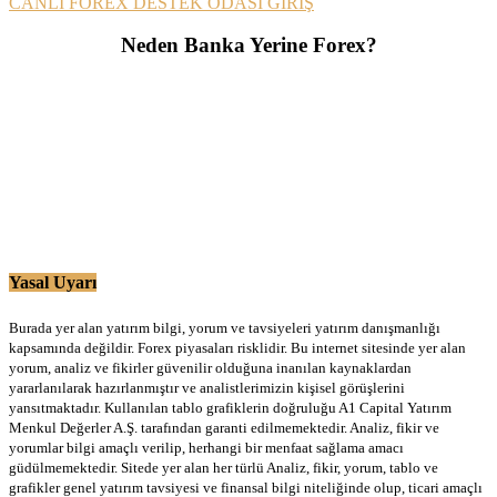
CANLI FOREX DESTEK ODASI GİRİŞ
Neden Banka Yerine Forex?
Yasal Uyarı
Burada yer alan yatırım bilgi, yorum ve tavsiyeleri yatırım danışmanlığı
kapsamında değildir. Forex piyasaları risklidir. Bu internet sitesinde yer alan
yorum, analiz ve fikirler güvenilir olduğuna inanılan kaynaklardan
yararlanılarak hazırlanmıştır ve analistlerimizin kişisel görüşlerini
yansıtmaktadır. Kullanılan tablo grafiklerin doğruluğu A1 Capital Yatırım
Menkul Değerler A.Ş. tarafından garanti edilmemektedir. Analiz, fikir ve
yorumlar bilgi amaçlı verilip, herhangi bir menfaat sağlama amacı
güdülmemektedir. Sitede yer alan her türlü Analiz, fikir, yorum, tablo ve
grafikler genel yatırım tavsiyesi ve finansal bilgi niteliğinde olup, ticari amaçlı