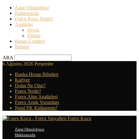
Zarar Olasılığınız
Hakkımızda
Forex Koçu Nedir?
Analizler
Doviz
Eğitim
Hesap Çeşitleri
İletişim
ARA
6 Ağustos 2026 Perşembe
Banka Hesap Bilgileri
Kariyer
Dolar Ne Olur?
Forex Nedir?
Forex Altın Analizleri
Forex Anlık Yorumları
Nasıl FK Kullanırım?
Forex Koçu
Zarar Olasılığınız
Hakkımızda