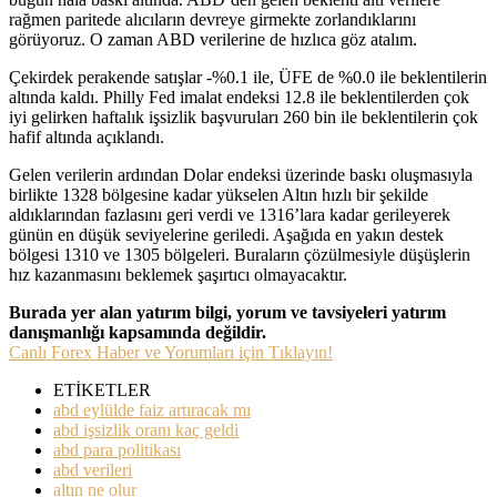
rağmen paritede alıcıların devreye girmekte zorlandıklarını
görüyoruz. O zaman ABD verilerine de hızlıca göz atalım.
Çekirdek perakende satışlar -%0.1 ile, ÜFE de %0.0 ile beklentilerin
altında kaldı. Philly Fed imalat endeksi 12.8 ile beklentilerden çok
iyi gelirken haftalık işsizlik başvuruları 260 bin ile beklentilerin çok
hafif altında açıklandı.
Gelen verilerin ardından Dolar endeksi üzerinde baskı oluşmasıyla
birlikte 1328 bölgesine kadar yükselen Altın hızlı bir şekilde
aldıklarından fazlasını geri verdi ve 1316’lara kadar gerileyerek
günün en düşük seviyelerine geriledi. Aşağıda en yakın destek
bölgesi 1310 ve 1305 bölgeleri. Buraların çözülmesiyle düşüşlerin
hız kazanmasını beklemek şaşırtıcı olmayacaktır.
Burada yer alan yatırım bilgi, yorum ve tavsiyeleri yatırım
danışmanlığı kapsamında değildir.
Canlı Forex Haber ve Yorumları için Tıklayın!
ETİKETLER
abd eylülde faiz artıracak mı
abd işsizlik oranı kaç geldi
abd para politikası
abd verileri
altın ne olur