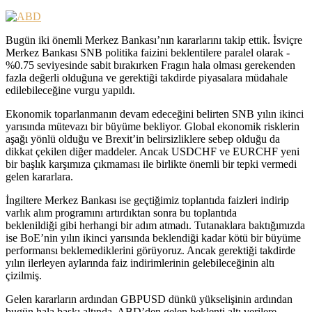
Bugün iki önemli Merkez Bankası’nın kararlarını takip ettik. İsviçre
Merkez Bankası SNB politika faizini beklentilere paralel olarak -
%0.75 seviyesinde sabit bırakırken Fragın hala olması gerekenden
fazla değerli olduğuna ve gerektiği takdirde piyasalara müdahale
edilebileceğine vurgu yapıldı.
Ekonomik toparlanmanın devam edeceğini belirten SNB yılın ikinci
yarısında mütevazı bir büyüme bekliyor. Global ekonomik risklerin
aşağı yönlü olduğu ve Brexit’in belirsizliklere sebep olduğu da
dikkat çekilen diğer maddeler. Ancak USDCHF ve EURCHF yeni
bir başlık karşımıza çıkmaması ile birlikte önemli bir tepki vermedi
gelen kararlara.
İngiltere Merkez Bankası ise geçtiğimiz toplantıda faizleri indirip
varlık alım programını artırdıktan sonra bu toplantıda
beklenildiği gibi herhangi bir adım atmadı. Tutanaklara baktığımızda
ise BoE’nin yılın ikinci yarısında beklendiği kadar kötü bir büyüme
performansı beklemediklerini görüyoruz. Ancak gerektiği takdirde
yılın ilerleyen aylarında faiz indirimlerinin gelebileceğinin altı
çizilmiş.
Gelen kararların ardından GBPUSD dünkü yükselişinin ardından
bugün hala baskı altında. ABD’den gelen beklenti altı verilere