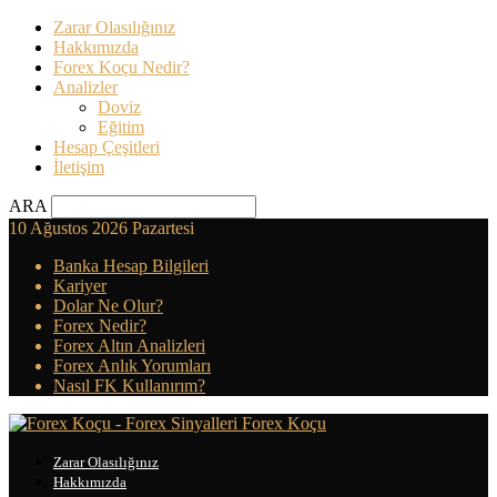
Zarar Olasılığınız
Hakkımızda
Forex Koçu Nedir?
Analizler
Doviz
Eğitim
Hesap Çeşitleri
İletişim
ARA
10 Ağustos 2026 Pazartesi
Banka Hesap Bilgileri
Kariyer
Dolar Ne Olur?
Forex Nedir?
Forex Altın Analizleri
Forex Anlık Yorumları
Nasıl FK Kullanırım?
Forex Koçu
Zarar Olasılığınız
Hakkımızda