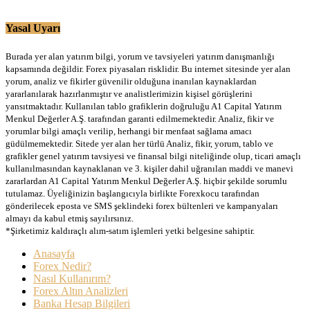
Yasal Uyarı
Burada yer alan yatırım bilgi, yorum ve tavsiyeleri yatırım danışmanlığı
kapsamında değildir. Forex piyasaları risklidir. Bu internet sitesinde yer alan
yorum, analiz ve fikirler güvenilir olduğuna inanılan kaynaklardan
yararlanılarak hazırlanmıştır ve analistlerimizin kişisel görüşlerini
yansıtmaktadır. Kullanılan tablo grafiklerin doğruluğu A1 Capital Yatırım
Menkul Değerler A.Ş. tarafından garanti edilmemektedir. Analiz, fikir ve
yorumlar bilgi amaçlı verilip, herhangi bir menfaat sağlama amacı
güdülmemektedir. Sitede yer alan her türlü Analiz, fikir, yorum, tablo ve
grafikler genel yatırım tavsiyesi ve finansal bilgi niteliğinde olup, ticari amaçlı
kullanılmasından kaynaklanan ve 3. kişiler dahil uğranılan maddi ve manevi
zararlardan A1 Capital Yatırım Menkul Değerler A.Ş. hiçbir şekilde sorumlu
tutulamaz. Üyeliğinizin başlangıcıyla birlikte Forexkocu tarafından
gönderilecek eposta ve SMS şeklindeki forex bültenleri ve kampanyaları
almayı da kabul etmiş sayılırsınız.
*Şirketimiz kaldıraçlı alım-satım işlemleri yetki belgesine sahiptir.
Anasayfa
Forex Nedir?
Nasıl Kullanırım?
Forex Altın Analizleri
Banka Hesap Bilgileri