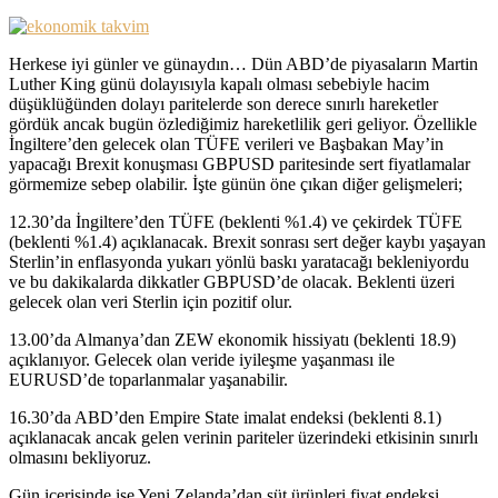
Herkese iyi günler ve günaydın… Dün ABD’de piyasaların Martin
Luther King günü dolayısıyla kapalı olması sebebiyle hacim
düşüklüğünden dolayı paritelerde son derece sınırlı hareketler
gördük ancak bugün özlediğimiz hareketlilik geri geliyor. Özellikle
İngiltere’den gelecek olan TÜFE verileri ve Başbakan May’in
yapacağı Brexit konuşması GBPUSD paritesinde sert fiyatlamalar
görmemize sebep olabilir. İşte günün öne çıkan diğer gelişmeleri;
12.30’da İngiltere’den TÜFE (beklenti %1.4) ve çekirdek TÜFE
(beklenti %1.4) açıklanacak. Brexit sonrası sert değer kaybı yaşayan
Sterlin’in enflasyonda yukarı yönlü baskı yaratacağı bekleniyordu
ve bu dakikalarda dikkatler GBPUSD’de olacak. Beklenti üzeri
gelecek olan veri Sterlin için pozitif olur.
13.00’da Almanya’dan ZEW ekonomik hissiyatı (beklenti 18.9)
açıklanıyor. Gelecek olan veride iyileşme yaşanması ile
EURUSD’de toparlanmalar yaşanabilir.
16.30’da ABD’den Empire State imalat endeksi (beklenti 8.1)
açıklanacak ancak gelen verinin pariteler üzerindeki etkisinin sınırlı
olmasını bekliyoruz.
Gün içerisinde ise Yeni Zelanda’dan süt ürünleri fiyat endeksi