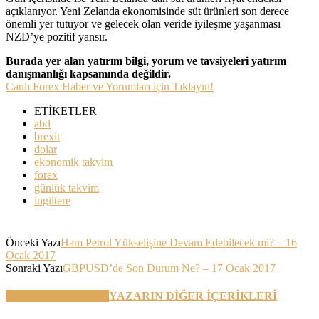
açıklanıyor. Yeni Zelanda ekonomisinde süt ürünleri son derece
önemli yer tutuyor ve gelecek olan veride iyileşme yaşanması
NZD’ye pozitif yansır.
Burada yer alan yatırım bilgi, yorum ve tavsiyeleri yatırım
danışmanlığı kapsamında değildir.
Canlı Forex Haber ve Yorumları için Tıklayın!
ETİKETLER
abd
brexit
dolar
ekonomik takvim
forex
günlük takvim
ingiltere
Önceki Yazı
Ham Petrol Yükselişine Devam Edebilecek mi? – 16
Ocak 2017
Sonraki Yazı
GBPUSD’de Son Durum Ne? – 17 Ocak 2017
BENZER YAZILAR
YAZARIN DİĞER İÇERİKLERİ