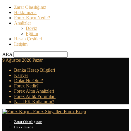
Zarar Olasılığınız
Hakkımızda
Forex Koçu Nedir?
Analizler
Doviz
Eğitim
Hesap Çeşitleri
İletişim
ARA
9 Ağustos 2026 Pazar
Banka Hesap Bilgileri
Kariyer
Dolar Ne Olur?
Forex Nedir?
Forex Altın Analizleri
Forex Anlık Yorumları
Nasıl FK Kullanırım?
Forex Koçu
Zarar Olasılığınız
Hakkımızda