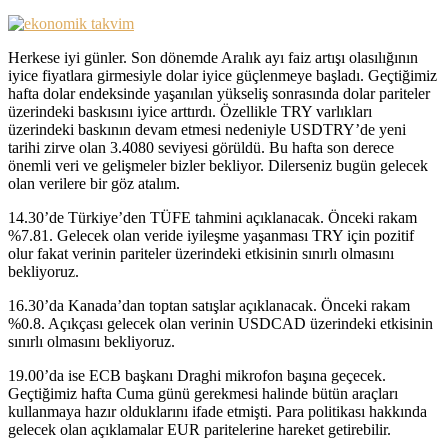
Herkese iyi günler. Son dönemde Aralık ayı faiz artışı olasılığının
iyice fiyatlara girmesiyle dolar iyice güçlenmeye başladı. Geçtiğimiz
hafta dolar endeksinde yaşanılan yükseliş sonrasında dolar pariteler
üzerindeki baskısını iyice arttırdı. Özellikle TRY varlıkları
üzerindeki baskının devam etmesi nedeniyle USDTRY’de yeni
tarihi zirve olan 3.4080 seviyesi görüldü. Bu hafta son derece
önemli veri ve gelişmeler bizler bekliyor. Dilerseniz bugün gelecek
olan verilere bir göz atalım.
14.30’de Türkiye’den TÜFE tahmini açıklanacak. Önceki rakam
%7.81. Gelecek olan veride iyileşme yaşanması TRY için pozitif
olur fakat verinin pariteler üzerindeki etkisinin sınırlı olmasını
bekliyoruz.
16.30’da Kanada’dan toptan satışlar açıklanacak. Önceki rakam
%0.8. Açıkçası gelecek olan verinin USDCAD üzerindeki etkisinin
sınırlı olmasını bekliyoruz.
19.00’da ise ECB başkanı Draghi mikrofon başına geçecek.
Geçtiğimiz hafta Cuma günü gerekmesi halinde bütün araçları
kullanmaya hazır olduklarını ifade etmişti. Para politikası hakkında
gelecek olan açıklamalar EUR paritelerine hareket getirebilir.