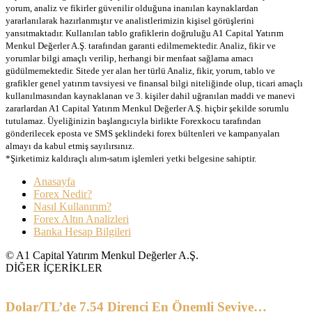
yorum, analiz ve fikirler güvenilir olduğuna inanılan kaynaklardan
yararlanılarak hazırlanmıştır ve analistlerimizin kişisel görüşlerini
yansıtmaktadır. Kullanılan tablo grafiklerin doğruluğu A1 Capital Yatırım
Menkul Değerler A.Ş. tarafından garanti edilmemektedir. Analiz, fikir ve
yorumlar bilgi amaçlı verilip, herhangi bir menfaat sağlama amacı
güdülmemektedir. Sitede yer alan her türlü Analiz, fikir, yorum, tablo ve
grafikler genel yatırım tavsiyesi ve finansal bilgi niteliğinde olup, ticari amaçlı
kullanılmasından kaynaklanan ve 3. kişiler dahil uğranılan maddi ve manevi
zararlardan A1 Capital Yatırım Menkul Değerler A.Ş. hiçbir şekilde sorumlu
tutulamaz. Üyeliğinizin başlangıcıyla birlikte Forexkocu tarafından
gönderilecek eposta ve SMS şeklindeki forex bültenleri ve kampanyaları
almayı da kabul etmiş sayılırsınız.
*Şirketimiz kaldıraçlı alım-satım işlemleri yetki belgesine sahiptir.
Anasayfa
Forex Nedir?
Nasıl Kullanırım?
Forex Altın Analizleri
Banka Hesap Bilgileri
© A1 Capital Yatırım Menkul Değerler A.Ş.
DİĞER İÇERİKLER
Dolar/TL’de 7.54 Direnci En Önemli Seviye…