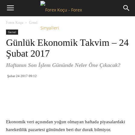
Forex
Forex Koçu
Genel
Koçu
Genel
Günlük Ekonomik Takvim – 24
Şubat 2017
Haftanın Son İşlem Gününde Neler Öne Çıkacak?
Şubat 24 2017 09:12
Ekonomik veri açısından yoğun olmayan haftada piyasalardaki
hareketlilik pazartesi gününden beri dur durak bilmiyor.