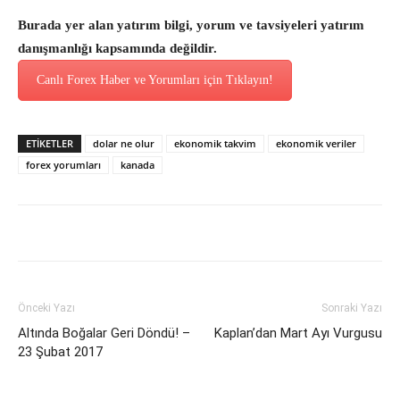
Burada yer alan yatırım bilgi, yorum ve tavsiyeleri yatırım
danışmanlığı kapsamında değildir.
Canlı Forex Haber ve Yorumları için Tıklayın!
ETİKETLER
dolar ne olur
ekonomik takvim
ekonomik veriler
forex yorumları
kanada
Önceki Yazı
Sonraki Yazı
Altında Boğalar Geri Döndü! –
Kaplan’dan Mart Ayı Vurgusu
23 Şubat 2017