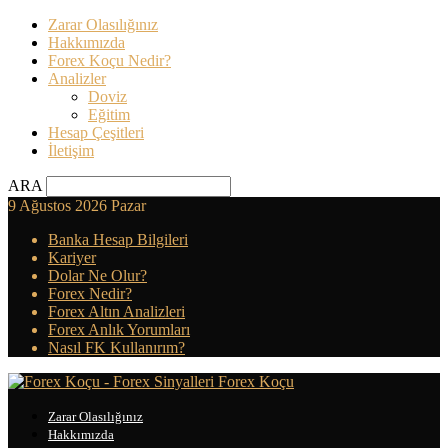
Zarar Olasılığınız
Hakkımızda
Forex Koçu Nedir?
Analizler
Doviz
Eğitim
Hesap Çeşitleri
İletişim
ARA
9 Ağustos 2026 Pazar
Banka Hesap Bilgileri
Kariyer
Dolar Ne Olur?
Forex Nedir?
Forex Altın Analizleri
Forex Anlık Yorumları
Nasıl FK Kullanırım?
Forex Koçu
Zarar Olasılığınız
Hakkımızda