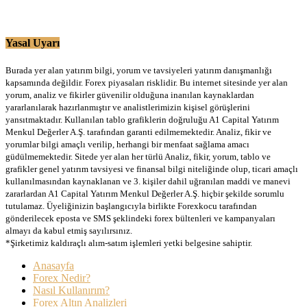
Yasal Uyarı
Burada yer alan yatırım bilgi, yorum ve tavsiyeleri yatırım danışmanlığı
kapsamında değildir. Forex piyasaları risklidir. Bu internet sitesinde yer alan
yorum, analiz ve fikirler güvenilir olduğuna inanılan kaynaklardan
yararlanılarak hazırlanmıştır ve analistlerimizin kişisel görüşlerini
yansıtmaktadır. Kullanılan tablo grafiklerin doğruluğu A1 Capital Yatırım
Menkul Değerler A.Ş. tarafından garanti edilmemektedir. Analiz, fikir ve
yorumlar bilgi amaçlı verilip, herhangi bir menfaat sağlama amacı
güdülmemektedir. Sitede yer alan her türlü Analiz, fikir, yorum, tablo ve
grafikler genel yatırım tavsiyesi ve finansal bilgi niteliğinde olup, ticari amaçlı
kullanılmasından kaynaklanan ve 3. kişiler dahil uğranılan maddi ve manevi
zararlardan A1 Capital Yatırım Menkul Değerler A.Ş. hiçbir şekilde sorumlu
tutulamaz. Üyeliğinizin başlangıcıyla birlikte Forexkocu tarafından
gönderilecek eposta ve SMS şeklindeki forex bültenleri ve kampanyaları
almayı da kabul etmiş sayılırsınız.
*Şirketimiz kaldıraçlı alım-satım işlemleri yetki belgesine sahiptir.
Anasayfa
Forex Nedir?
Nasıl Kullanırım?
Forex Altın Analizleri