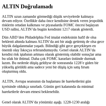
ALTIN Doğrulamadı
ALTIN uzun zamandır görmediği düşük seviyelerde kalmaya
devam ediyor. Özellikle daha önce kendisine destek veren jeopolitik
risklerin ortadan kalkması ve piyasalarda FOMC öncesi başlayan
USD rallisi, ALTIN’da bugün kendisini 1217 olarak gösterdi.
Dün ABD’den Philadelphia Fed imalat endeksinin hafif de olsa
beklenti altında kalması ALTIN’da ani bir atağı getirmiş de olsa gece
büyük dalgalanmalar yaşadı. Bilindiği gibi gece gerçekleşen en
önemli olay İskoçya referandumuydu. Genel olarak ALTIN’da
kendisi risk iştahının artması olarak göstermiş olabilir sonuçlar ama
bu ufak bir ihtimal. Daha çok FOMC kararları üstünde durmak
lazım. Bu nedenle düşüş geldiyse de sonrasında 1228’e giden bir
yükseliş görüldü ama sadece yeni bir düşüş için satış fırsatı
oluşturmuş oldu.
ALTIN, Avrupa seansının da başlaması ile hareketlerini gün
içerisinde oldukça sınırladı. Günün geri kalanında da minimal
hareketlerle devam etmesi beklenebilir.
Genel olarak ALTIN’da yönümüz aşağı. 1228-1230 aralığı