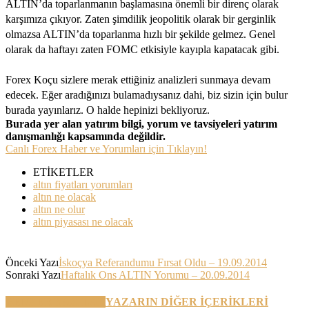
ALTIN’da toparlanmanın başlamasına önemli bir direnç olarak
karşımıza çıkıyor. Zaten şimdilik jeopolitik olarak bir gerginlik
olmazsa ALTIN’da toparlanma hızlı bir şekilde gelmez. Genel
olarak da haftayı zaten FOMC etkisiyle kayıpla kapatacak gibi.
Forex Koçu sizlere merak ettiğiniz analizleri sunmaya devam
edecek. Eğer aradığınızı bulamadıysanız dahi, biz sizin için bulur
burada yayınlarız. O halde hepinizi bekliyoruz.
Burada yer alan yatırım bilgi, yorum ve tavsiyeleri yatırım
danışmanlığı kapsamında değildir.
Canlı Forex Haber ve Yorumları için Tıklayın!
ETİKETLER
altın fiyatları yorumları
altın ne olacak
altın ne olur
altın piyasası ne olacak
Önceki Yazı
İskoçya Referandumu Fırsat Oldu – 19.09.2014
Sonraki Yazı
Haftalık Ons ALTIN Yorumu – 20.09.2014
BENZER YAZILAR
YAZARIN DİĞER İÇERİKLERİ