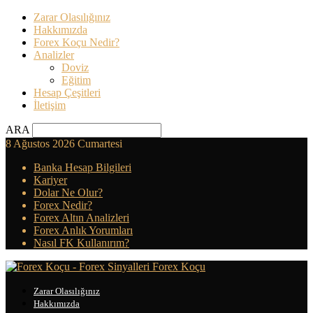
Zarar Olasılığınız
Hakkımızda
Forex Koçu Nedir?
Analizler
Doviz
Eğitim
Hesap Çeşitleri
İletişim
ARA
8 Ağustos 2026 Cumartesi
Banka Hesap Bilgileri
Kariyer
Dolar Ne Olur?
Forex Nedir?
Forex Altın Analizleri
Forex Anlık Yorumları
Nasıl FK Kullanırım?
Forex Koçu
Zarar Olasılığınız
Hakkımızda